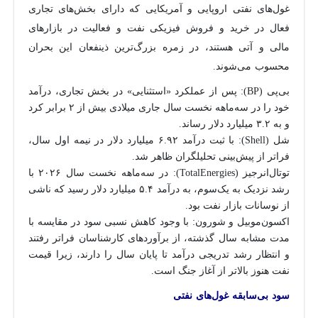
غول‌های نفتی اروپایی و آمریکایی که دارای بخش‌های تجاری
فعال در خرید و فروش فیزیکی نفت و فعالیت در بازارهای
مالی و آتی هستند، در زمره بزرگ‌ترین ذینفعان این بحران
محسوب می‌شوند.
بی‌پی (BP): پس از عملکرد «استثنایی» در بخش تجاری، درآمد
خود را در سه‌ماهه نخست سال جاری میلادی بیش از ۲ برابر کرد
و به ۳.۲ میلیارد دلار رساند.
شل (Shell): با ثبت درآمد ۶.۹۲ میلیارد دلار در نیمه اول سال،
فراتر از پیش‌بینی تحلیلگران ظاهر شد.
توتال‌انرجیز (TotalEnergies): در سه‌ماهه نخست سال ۲۰۲۶ با
رشد نزدیک به یک‌سوم، به درآمد ۵.۴ میلیارد دلار رسید که ناشی
از نوسانات بازار نفت بود.
اکسون‌موبیل و شورون: با وجود کاهش نسبی سود در مقایسه با
مدت مشابه سال گذشته، از برآوردهای کارشناسان فراتر رفتند
و انتظار رشد تدریجی درآمد تا پایان سال را دارند، زیرا قیمت
نفت هنوز بالاتر از آغاز جنگ است.
سود بی‌سابقه غول‌های نفتی