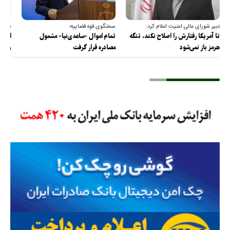
دبیر شورای عالی امنیت اعلام کرد:
سخنگوی قوه قضاییه؛
سخنگ
تا آمریکا رفتارش را اصلاح نکند، تنگه
تمام اموال «ساعدی‌نیا» مشمول
ارتش 
هرمز باز نمی‌شود
مصادره قرار گرفت
و دف