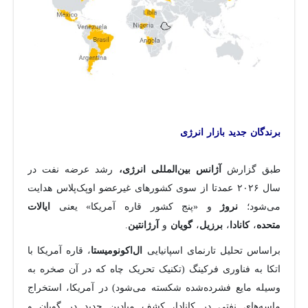
برندگان جدید بازار انرژی
طبق گزارش
رشد عرضه نفت در
آژانس بین‌المللی انرژی،
سال ۲۰۲۶ عمدتا از سوی کشورهای غیرعضو اوپک‌پلاس هدایت
می‌شود؛
و «پنج کشور قاره آمریکا» یعنی
نروژ
ایالات
،
،
،
و
.
متحده
کانادا
برزیل
گویان
آرژانتین
براساس تحلیل تارنمای اسپانیایی
، قاره آمریکا با
ال‌اکونومیستا
اتکا به فناوری فرکینگ (تکنیک تحریک چاه که در آن صخره به
وسیله مایع فشرده‌شده شکسته می‌شود) در آمریکا، استخراج
ماسه‌های نفتی در کانادا، کشف میادین جدید در گویان و