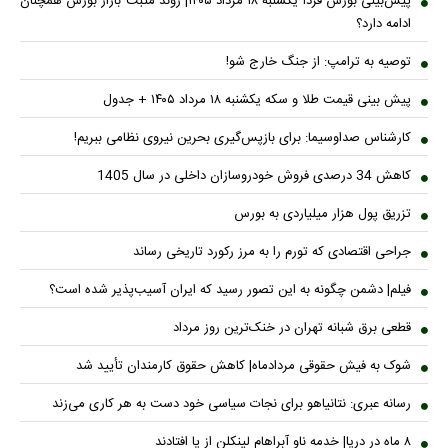
پیش‌بینی بورس فردا یکشنبه ۱۸ مرداد ۱۴۰۵| روند مثبت بازار بورس همچنان
ادامه دارد؟
توصیه به ترامپ: از جنگ خارج شو!
پیش بینی قیمت طلا و سکه یکشنبه ۱۸ مرداد ۱۴۰۵ + جدول
کارشناس صداوسیما: برای بازپس‌گیری بحرین نیروی نظامی ببریم!
کاهش 34 درصدی فروش خودروسازان داخلی در سال 1405
تزریق پول هزار میلیاردی به بورس
جراحی اقتصادی که تورم را به مرز رکورد تاریخی رساند
فیلم| دشمن چگونه به این تصور رسید که ایران آسیب‌پذیر شده است؟
قطعی برق شبانه تهران در خنک‌ترین روز مرداد
شوک به فیش حقوقی مردادماه| کاهش حقوق کارمندان تأیید شد
رسانه عبری: نتانیاهو برای نجات سیاسی خود دست به هر کاری می‌زند
۸ ماه در دریا| خدمه ناو آبراهام لینکلن از پا افتادند