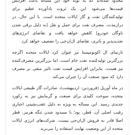
محدود شده‌اند که به نوبه خود این مساله باعث افزایش
قیمت‌ها می‌شود. این یک ثروت بادآورده عظیم برای
تولیدکنندگان نفت و گاز ایالات متحده است. با این حال، در
درازمدت، مصرف نفت برای حمل و نقل [به دلیل برقی شدن
ناوگان خودرو] کاهش خواهد یافت و تقاضای انرژی‌های
تجدیدپذیر و باتری، تقاضای ال‌ان‌جی را تضعیف خواهد کرد.
تارنمای ال اکونومیستا نیز عنوان کرد ایالات متحده اگرچه
بزرگترین تولیدکننده نفت خام است، اما بزرگترین مصرف‌کننده
نیز هست، بنابراین افزایش قیمت نفت تاثیر منفی بر مصرف
دارد که سود صنعت آن را جبران می‌کند.
در ماه آوریل (فروردین- اردیبهشت)، صادرات گاز طبیعی ایالات
متحده، سوخت کلیدی برای صنعت و گرمایش نیز به رکورد
جدیدی رسید. این مساله به ویژه به دلیل عقب‌نشینی اجباری
رقیب اصلی آن، قطر، بود؛ با مسدود شدن تنگه هرمز، قطر
اصلا قادر به فروش ال‌ان‌جی نیست. شرکت‌های انرژی ایالات
متحده از این وضعیت نهایت استفاده را می‌برند.