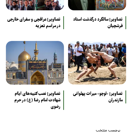
تصاویر| سالگرد درگذشت استاد
تصاویر| عراقچی و سفرای خارجی
فرشچیان
در مراسم تعزیه
تصاویر| «لوچو» میراث پهلوانی
تصاویر| نصب کتیبه‌های ایام
مازندران
شهادت امام رضا (ع) در حرم
رضوی
برچسب منتخب