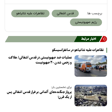
برچسب ها:
قدس اشغالی
تظاهرات علیه نتانیاهو
رژیم صهیونیستی
اخبار مرتبط
تظاهرات علیه نتانیاهو در سانفرانسیسکو
عملیات ضد صهیونیستی در قدس اشغالی/ هلاکت
و زخمی شدن ۲۰ صهیونیست
برای نخستین بار؛
پرواز جنگنده‌های آلمانی بر فراز قدس اشغالی پس
از یک قرن!