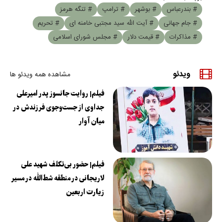
# بندرعباس
# بوشهر
# ترامپ
# تنگه هرمز
# جام جهانی
# آیت الله سید مجتبی خامنه ای
# تحریم
# مذاکرات
# قیمت دلار
# مجلس شورای اسلامی
ویدئو
مشاهده همه ویدئو ها
فیلم| روایت جانسوز پدر امیرعلی
جداوی از جست‌وجوی فرزندش در
میان آوار
فیلم| حضور بی‌تکلف شهید علی
لاریجانی در منطقه شط‌الله در مسیر
زیارت اربعین