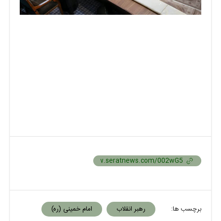
برچسب ها:
رهبر انقلاب
امام خمینی (ره)