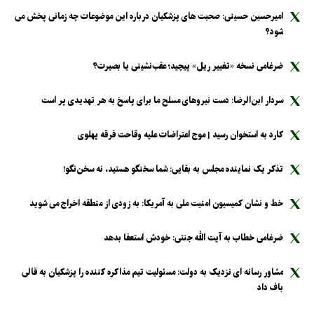
امیرحسین حسینی: صحبت های پزشکیان درباره این موضوعات چه زمانی پخش می
شود؟
ضرغامی نسخه «تغییر ریل» پیچید؛ عقب‌نشینی یا بصیرت؟
سردار ابن‌الرضا: دست نیرو‌های مسلح ما برای پاسخ به هر تهدیدی پر است
کارد به استخوان رسید | موج اعتراضات علیه وقاحت فرقه پهلوی
تذکر یک نماینده مجلس به بقایی: شما سخنگو هستید، نه سخن‌نگو!
خط و نشان کمیسیون امنیت ملی به آمریکا: به زودی از منطقه اخراج می شوید
ضرغامی خطاب به آیت الله جنتی: خودش استعفا بدهد
مشاور رسانه ای نزدیک به دولت: مسئولیت تیم مذاکره کننده را پزشکیان به قالی
باف داد