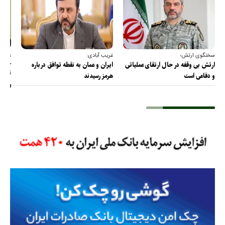
سخنگوی ارتش؛
غریب آبادی:
عضو ک
خارج
ارتش بی وقفه در حال ارتقای عملیاتی
ایران و عمان به نقطه توافق درباره
ترامپ
و دفاعی است
هرمز رسیدند
را پس