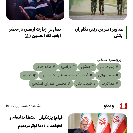
تصاویر| تمرین رزمی تکاوران
تصاویر| زیارت اربعین در محضر
ارتش
اباعبدالله الحسین (ع)
برچسب منتخب
# بندرعباس
# بوشهر
# ترامپ
# تنگه هرمز
# جام جهانی
# آیت الله سید مجتبی خامنه ای
# تحریم
# مذاکرات
# قیمت دلار
# مجلس شورای اسلامی
ویدئو
مشاهده همه ویدئو ها
فیلم| پزشکیان: استعفا نداده‌ام و
نخواهم داد؛ ما نوکر مردمیم