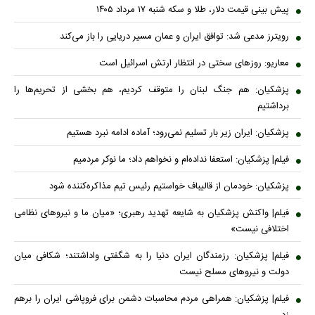
پیش بینی قیمت دلار، طلا و سکه شنبه ۱۷ مرداد ۱۴۰۵
رویترز مدعی شد: توافق ایران و عمان مسیر دریایی را باز می‌کند
معاریو: روزهای سختی در انتظار ارتش اسرائیل است
پزشکیان: هم جنگ لبنان را متوقف کردیم، هم بخشی از تحریم‌ها را
برداشتیم
پزشکیان: ایران زیر بار تسلیم نمی‌رود؛ آماده ادامه نبرد هستیم
فیلم| پزشکیان: استعفا نداده‌ام و نخواهم داد؛ ما نوکر مردمیم
پزشکیان: خودمان از قالیباف خواستیم رئیس تیم مذاکره‌کننده شود
فیلم| واکنش پزشکیان به شایعه تهدید رهبری؛ «میان ما و نیروهای نظامی
اختلافی نیست»
فیلم| پزشکیان: رزمندگان ایران دنیا را به شگفتی واداشتند؛ شکافی میان
دولت و نیروهای مسلح نیست
فیلم| پزشکیان: همراهی مردم محاسبات دشمن برای فروپاشی ایران را برهم
زد