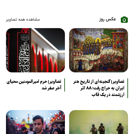
عکس روز
مشاهده همه تصاویر
تصاویر| گنجینه‌ای از تاریخ هنر
تصاویر| حرم امیرالمومنین محیای
ایران به حراج رفت؛ ۸۸ اثر
آخر صفر شد
ارزشمند در یک قاب