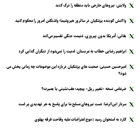
ولایتی: نیرو‌های خارجی باید منطقه را ترک کنند
واکنش کوبنده پزشکیان در سالروز هیروشیما؛ واشنگتن امروز را محکوم کنید
بقائی: آمریکا بدون پیروزی، غنیمت جنگی تقسیم می‌کند
ابراهیم رضایی خطاب به عربستان: امنیت را نمی‌شود از دیگران گدایی کرد
امیرحسین حسینی: صحبت های پزشکیان درباره این موضوعات چه زمانی پخش می
شود؟
ضرغامی نسخه «تغییر ریل» پیچید؛ عقب‌نشینی یا بصیرت؟
سردار ابن‌الرضا: دست نیرو‌های مسلح ما برای پاسخ به هر تهدیدی پر است
کارد به استخوان رسید | موج اعتراضات علیه وقاحت فرقه پهلوی