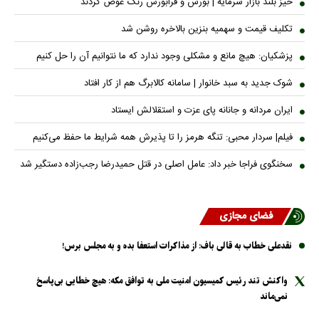
خیز بلند بازار سرمایه | بورس و فرابورس رنگ عوض کردند
تکلیف قیمت و سهمیه بنزین بالاخره روشن شد
پزشکیان: هیچ مانع و مشکلی وجود ندارد که ما نتوانیم آن را حل کنیم
شوک جدید به سبد خانوار | سامانه کالابرگ هم از کار افتاد
ایران مردانه و جانانه پای عزت و استقلالش ایستاد
فیلم| سردار محبی: تنگه هرمز را تا پذیرش همه شرایط ما حفظ می‌کنیم
سخنگوی فراجا خبر داد: عامل اصلی در قتل حمیدرضا رجب‌زاده دستگیر شد
فضای مجازی
نقدعلی خطاب به قالی باف: از مذاکرات استعفا بده و به مجلس برس!
واکنش تند رئیس کمیسیون امنیت ملی به توافق مکه: هیچ خطایی بی‌پاسخ
نمی‌ماند