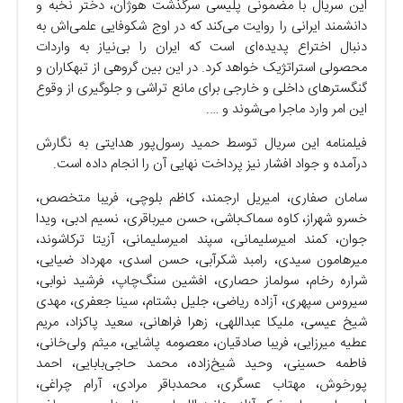
این سریال با مضمونی پلیسی سرگذشت هوژان، دختر نخبه و
دانشمند ایرانی را روایت می‌کند که در اوج شکوفایی علمی‌اش به
دنبال اختراع پدیده‌ای است که ایران را بی‌نیاز به واردات
محصولی استراتژیک خواهد کرد. در این بین گروهی از تبهکاران و
گنگستر‌های داخلی و خارجی برای مانع تراشی و جلوگیری از وقوع
این امر وارد ماجرا می‌شوند و ….
فیلمنامه این سریال توسط حمید رسول‌پور هدایتی به نگارش
درآمده و جواد افشار نیز پرداخت نهایی آن را انجام داده است.
سامان صفاری، امیریل ارجمند، کاظم بلوچی، فریبا متخصص،
خسرو شهراز، کاوه سماک‌باشی، حسن میرباقری، نسیم ادبی، ویدا
جوان، کمند امیرسلیمانی، سپند امیرسلیمانی، آزیتا ترکاشوند،
میرهامون سیدی، رامبد شکرآبی، حسن اسدی، مهرداد ضیایی،
شراره رخام، سولماز حصاری، افشین سنگ‌چاپ، فرشید نوابی،
سیروس سپهری، آزاده ریاضی، جلیل بشتام، سینا جعفری، مهدی
شیخ عیسی، ملیکا عبداللهی، زهرا فراهانی، سعید پاکزاد، مریم
عطیه میرزایی، فریبا صادقیان، معصومه پاشایی، میثم ولی‌خانی،
فاطمه حسینی، وحید شیخ‌زاده، محمد حاجی‌بابایی، احمد
پورخوش، مهتاب عسگری، محمدباقر مرادی، آرام چراغی،