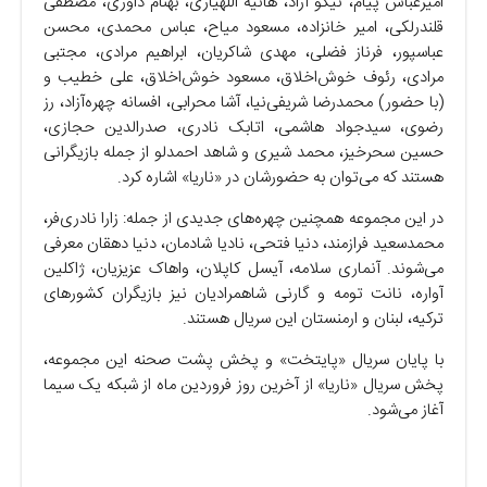
امیرعباس پیام، نیکو آزاد، هانیه اللهیاری، بهنام داوری، مصطفی
قلندرلکی، امیر خانزاده، مسعود میاح، عباس محمدی، محسن
عباسپور، فرناز فضلی، مهدی شاکریان، ابراهیم مرادی، مجتبی
مرادی، رئوف خوش‌اخلاق، مسعود خوش‌اخلاق، علی خطیب و
(با حضور) محمدرضا شریفی‌نیا، آشا محرابی، افسانه چهره‌آزاد، رز
رضوی، سیدجواد هاشمی، اتابک نادری، صدرالدین حجازی،
حسین سحرخیز، محمد شیری و شاهد احمدلو از جمله بازیگرانی
هستند که می‌توان به حضورشان در «ناریا» اشاره کرد.
در این مجموعه همچنین چهره‌های جدیدی از جمله: زارا نادری‌فر،
محمدسعید فرازمند، دنیا فتحی، نادیا شادمان، دنیا دهقان معرفی
می‌شوند. آنماری سلامه، آیسل کاپلان، واهاک عزیزیان، ژاکلین
آواره، نانت تومه و گارنی شاهمرادیان نیز بازیگران کشور‌های
ترکیه، لبنان و ارمنستان این سریال هستند.
با پایان سریال «پایتخت» و پخش پشت صحنه این مجموعه،
پخش سریال «ناریا» از آخرین روز فروردین ماه از شبکه یک سیما
آغاز می‌شود.