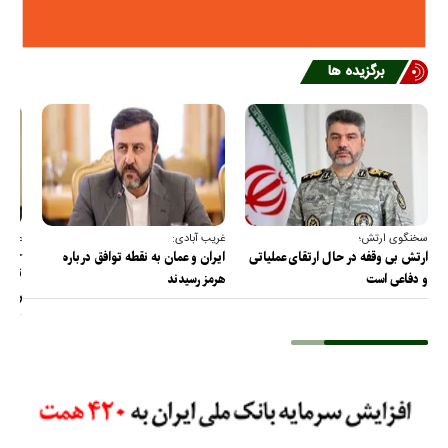
برگزیده ها
سخنگوی ارتش؛
غریب آبادی:
عضو ک
خارج
ارتش بی وقفه در حال ارتقای عملیاتی
ایران و عمان به نقطه توافق درباره
ترامپ
و دفاعی است
هرمز رسیدند
را پس