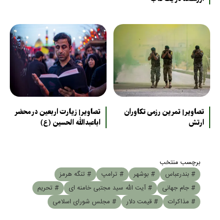
تصاویر| تمرین رزمی تکاوران
تصاویر| زیارت اربعین در محضر
ارتش
اباعبدالله الحسین (ع)
برچسب منتخب
# بندرعباس
# بوشهر
# ترامپ
# تنگه هرمز
# جام جهانی
# آیت الله سید مجتبی خامنه ای
# تحریم
# مذاکرات
# قیمت دلار
# مجلس شورای اسلامی