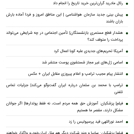
رئال مادرید گران‌ترین خرید تاریخ را انجام داد
پیش بینی جدید سازمان هواشناسی | این مناطق امروز و فردا آماده بارش
باران باشند
هشدار قطع مستمری بازنشستگان| تأمین اجتماعی در چه شرایطی می‌تواند
پرداخت را متوقف کند؟
آمریکا تحریم‌های جدیدی علیه کوبا اعمال کرد
اسامی ژل‌های غیر مجاز شستشوی پوست منتشر شد
انتشار پیام عجیب ترامپ و اعلام پیروزی مقابل ایران + عکس
ترامپ با محمد بن سلمان درباره ایران گفت‌وگو می‌کند| جزئیات تماس
تلفنی
فیلم| پزشکیان: آموزش حق همه مردم است، نه فقط پولدارها| اگر جوانان
مشکل دارند، مقصر ما هستیم
احمد نوراللهی قید پرسپولیس را زد
فیلم| پزشکیان: سایپا و چند شرکت دیگر هم مثل ایران‌خودرو واگذار خواهند