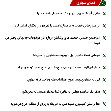
فضای مجازی
بقائی: آمریکا بدون پیروزی، غنیمت جنگی تقسیم می‌کند
ابراهیم رضایی خطاب به عربستان: امنیت را نمی‌شود از دیگران گدایی کرد
امیرحسین حسینی: صحبت های پزشکیان درباره این موضوعات چه زمانی پخش می
شود؟
ضرغامی نسخه «تغییر ریل» پیچید؛ عقب‌نشینی یا بصیرت؟
سردار ابن‌الرضا: دست نیرو‌های مسلح ما برای پاسخ به هر تهدیدی پر است
کارد به استخوان رسید | موج اعتراضات علیه وقاحت فرقه پهلوی
تذکر یک نماینده مجلس به بقایی: شما سخنگو هستید، نه سخن‌نگو!
خط و نشان کمیسیون امنیت ملی به آمریکا: به زودی از منطقه اخراج می شوید