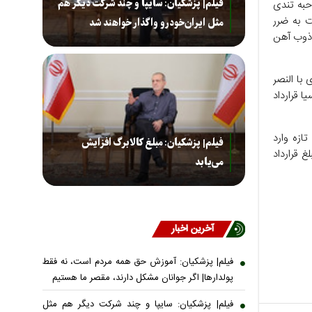
فیلم| پزشکیان: سایپا و چند شرکت دیگر هم
حبه تندی
ت به ضرر
مثل ایران‌خودرو واگذار خواهند شد
 ذوب آهن
با النصر
 قرارداد
ازه وارد
فیلم| پزشکیان: مبلغ کالابرگ افزایش
غ قرارداد
می‌یابد
آخرین اخبار
فیلم| پزشکیان: آموزش حق همه مردم است، نه فقط
پولدارها| اگر جوانان مشکل دارند، مقصر ما هستیم
فیلم| پزشکیان: سایپا و چند شرکت دیگر هم مثل