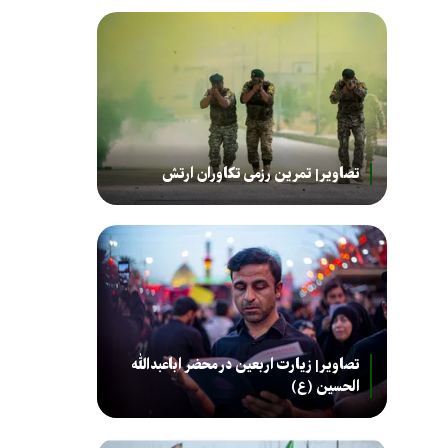
تصاویر| تمرین رزمی تکاوران ارتش
تصاویر| زیارت اربعین در محضر اباعبدالله
الحسین (ع)