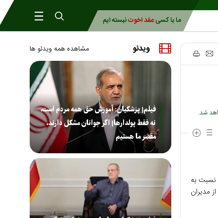
ما با کسی
عقد اخوت
نبسته ایم
ویدئو
مشاهده همه ویدئو ها
فیلم| پزشکیان: آموزش حق همه مردم است،
اهد شد.
نه فقط پولدارها| اگر جوانان مشکل دارند،
مقصر ما هستیم
 نسبت به
از مدیران