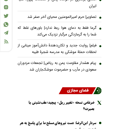
ایران
تصاویر| حرم امیرالمومنین محیای آخر صفر شد
گرما فقط به دمای هوا ربط ندارد| باورهای غلط که
شما را به گرمازدگی مرگبار نزدیک می‌کند
فیلم| روایت جدید و تکان‌دهندۀ دانش‌آموز مینابی از
لحظات حملۀ موشکی به مدرسه شجرۀ طیبه
پیام هشدار مقاومت یمن به ریاض| تجمعات مزدوران
سعودی در مأرب و حضرموت موشک‌باران شد
فضای مجازی
ضرغامی نسخه «تغییر ریل» پیچید؛ عقب‌نشینی یا
بصیرت؟
سردار ابن‌الرضا: دست نیرو‌های مسلح ما برای پاسخ به هر