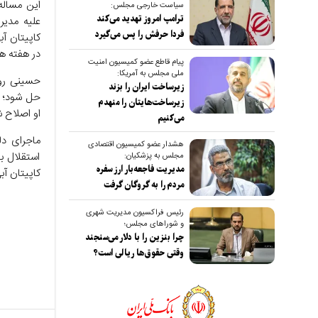
این مساله
سیاست خارجی مجلس:
ترامپ امروز تهدید می‌کند
علیه مدیر
فردا حرفش را پس می‌گیرد
کاپیتان آ
در هفته هش
پیام قاطع عضو کمیسیون امنیت
ملی مجلس به آمریکا:
حسینی روز
زیرساخت ایران را بزند
حل شود؛ ه
زیرساخت‌هایتان را منهدم
او اصلاح 
می‌کنیم
ماجرای دل
هشدار عضو کمیسیون اقتصادی
استقلال بو
مجلس به پزشکیان:
مدیریت فاجعه‌بار ارز سفره
کاپیتان آب
مردم را به گروگان گرفت
رئیس فراکسیون مدیریت شهری
و شوراهای مجلس؛
چرا بنزین را با دلار می‌سنجند
وقتی حقوق‌ها ریالی است؟