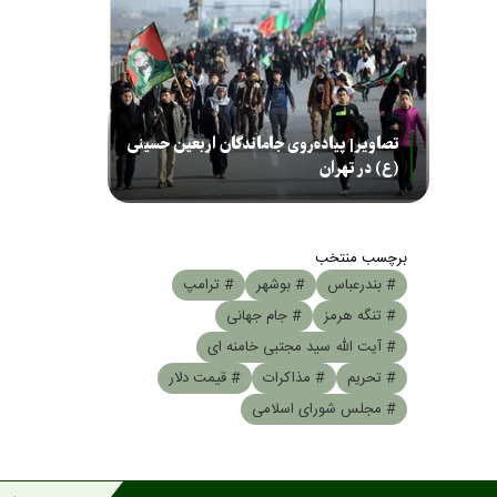
تصاویر| پیاده‌روی جاماندگان اربعین حسینی
(ع) در تهران
برچسب منتخب
# بندرعباس
# بوشهر
# ترامپ
# تنگه هرمز
# جام جهانی
# آیت الله سید مجتبی خامنه ای
# تحریم
# مذاکرات
# قیمت دلار
# مجلس شورای اسلامی