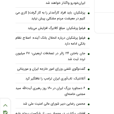
ایران‌خودرو واگذار خواهند شد
پزشکیان: باید افراد کارآمدتر را به کار گرفت| کاری می
کنیم در معیشت مردم مشکلی پیش نیاید
فیلم| پزشکیان: مبلغ کالابرگ افزایش می‌یابد
فیلم| پزشکیان درباره انحلال بانک آینده: اصلاح نظام
بانکی ادامه دارد
جان باختن ۲۴ زائر در تصادفات اربعینی؛ ۶۷ میلیون
تردد ثبت شد
گفت‌وگوی تلفنی وزرای امور خارجه ایران و موریتانی
آتلانتیک: تاب‌آوری ایران ترامپ را غافلگیر کرد
۶ دستاورد بزرگ ایران در ۱۶۰ روز رهبری آیت‌الله سید
مجتبی خامنه‌ای
محسن رضایی دبیر شورای عالی امنیت ملی شد
افشای برکناری در موساد پس از شکست پروژه علیه