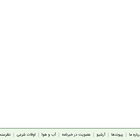
باره ما
پیوندها
آرشیو
عضویت در خبرنامه
آب و هوا
اوقات شرعی
نظرسن