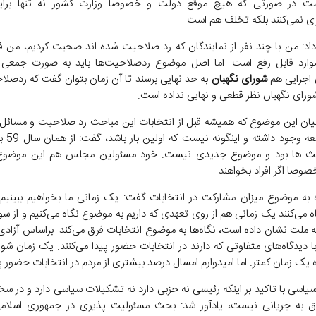
ت در صورتی که هیچ موقع دولت و خصوصا وزارت کشور نه تنها برا
ی نمی‌کنند بلکه تخلف هم است.
داد: من با چند نفر از نمایندگان که رد صلاحیت شده اند صحبت کردیم، من فک
موارد قابل رفع است. اما اصل موضوع ردصلاحیت‌ها باید به صورت جمعی 
اجرایی هم
شورای نگهبان
به حد نهایی برسند تا آن زمان بتوان گفت که ردصل
شورای نگهبان نظر قطعی و نهایی نداده است.
بیان این موضوع که همیشه قبل از انتخابات این مباحث رد صلاحیت و مسائل 
آن در جامعه و
 ها بود و موضوع جدیدی نیست. خود مسئولین مجلس هم این موضوع ر
صوصا اگر افراد بخواهند.
ره به موضوع میزان مشارکت در انتخابات گفت: یک زمانی ما بخواهیم ببینیم 
 می‌کنند یک زمانی هم از روی تعهدی که داریم به موضوع نگاه می‌کنیم و از سو
ه ملت نشان داده است، نگاه‌ها به موضوع انتخابات فرق می‌کند. براساس آزادی
 با دیدگاه‌های متفاوتی که دارند در انتخابات حضور پیدا می‌کنند. یک زمان شو
 یک زمان کمتر. اما امیدوارم امسال درصد بیشتری از مردم در انتخابات حضور پی
سیاسی با تاکید بر اینکه رئیسی نه حزبی دارد نه تشکیلات سیاسی دارد و در س
ق به جریانی نیست، یادآور شد: بحث مسئولیت پذیری در جمهوری اسلامی 