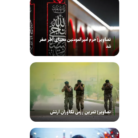
تصاویر| حرم امیرالمومنین محیای آخر صفر
شد
تصاویر| تمرین رزمی تکاوران ارتش