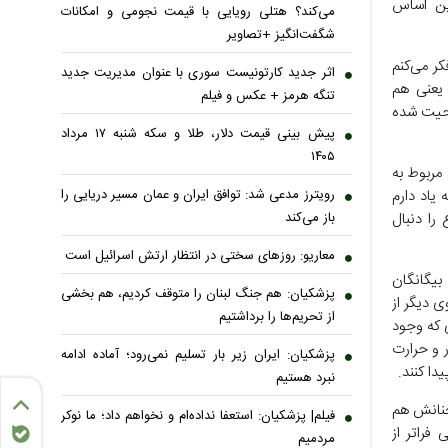
ین اساس
می‌کند؟ هتلی رویایی با قیمت نجومی و امکانات
شگفت‌انگیز +تصاویر
ر می‌کنم
اثر جدید کارتونیست سوری با عنوان مدیریت جدید
یعنی هم
تنگه هرمز + عکس و فیلم
احیت شده
پیش بینی قیمت دلار، طلا و سکه شنبه ۱۷ مرداد
۱۴۰۵
مربوط به
جود داشته و اینگونه نیست که اولین بار باشد، گفت: از همان سال 59 به یاد دارم
رویترز مدعی شد: توافق ایران و عمان مسیر دریایی را
ا دنبال
باز می‌کند
معاریو: روزهای سختی در انتظار ارتش اسرائیل است
بیگانگان
پزشکیان: هم جنگ لبنان را متوقف کردیم، هم بخشی
ی دیگر از
از تحریم‌ها را برداشتیم
 که وجود
ر و حرارت
پزشکیان: ایران زیر بار تسلیم نمی‌رود؛ آماده ادامه
دا کنند.
نبرد هستیم
خنانش هم
فیلم| پزشکیان: استعفا نداده‌ام و نخواهم داد؛ ما نوکر
فراتر از
مردمیم