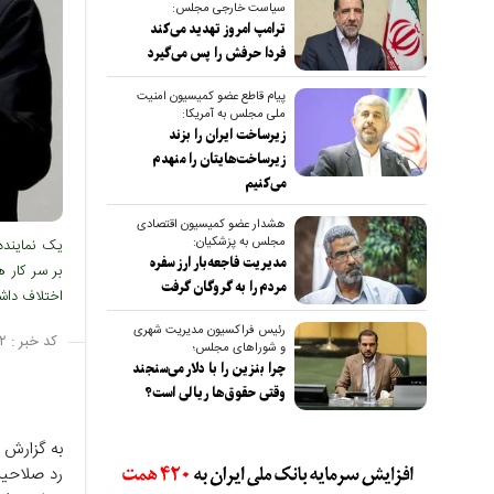
سیاست خارجی مجلس:
ترامپ امروز تهدید می‌کند
فردا حرفش را پس می‌گیرد
پیام قاطع عضو کمیسیون امنیت
ملی مجلس به آمریکا:
زیرساخت ایران را بزند
زیرساخت‌هایتان را منهدم
می‌کنیم
هشدار عضو کمیسیون اقتصادی
مجلس به پزشکیان:
یک نماینده
مدیریت فاجعه‌بار ارز سفره
بر سر کار 
مردم را به گروگان گرفت
اختلاف داشت
رئیس فراکسیون مدیریت شهری
کد خبر :
۲
و شوراهای مجلس؛
چرا بنزین را با دلار می‌سنجند
وقتی حقوق‌ها ریالی است؟
به گزارش 
رد صلاحیت