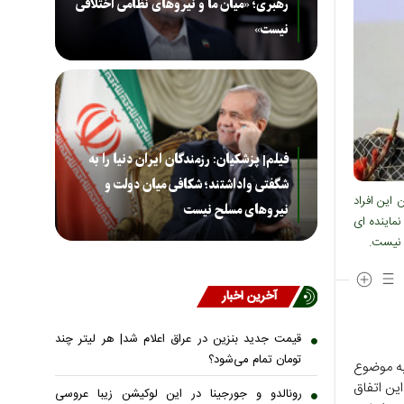
رهبری؛ «میان ما و نیروهای نظامی اختلافی
نیست»
فیلم| پزشکیان: رزمندگان ایران دنیا را به
شگفتی واداشتند؛ شکافی میان دولت و
این افراد
نیروهای مسلح نیست
ماینده ای
ه نیست.
آخرین اخبار
قیمت جدید بنزین در عراق اعلام شد| هر لیتر چند
تومان تمام می‌شود؟
به موضوع
ین اتفاق
رونالدو و جورجینا در این لوکیشن زیبا عروسی