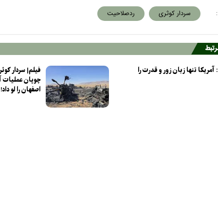
:
سردار کوثری
ردصلاحیت
مرتبط
 آمریکا تنها زبان زور و قدرت را
فیلم| سردار کوث
چوپان عملیات آم
اصفهان را لو داد!