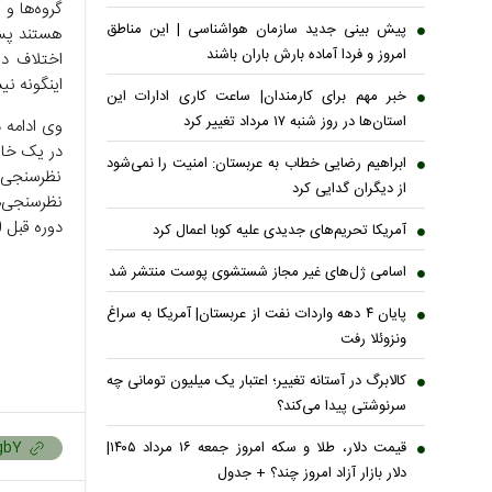
گروه‌ها و
پیش بینی جدید سازمان هواشناسی | این مناطق
هستند پس 
امروز و فردا آماده بارش باران باشند
اختلاف دا
اینگونه ن
خبر مهم برای کارمندان| ساعت کاری ادارات این
استان‌ها در روز شنبه ۱۷ مرداد تغییر کرد
وی ادامه 
در یک خان
ابراهیم رضایی خطاب به عربستان: امنیت را نمی‌شود
نظرسنجی‌
از دیگران گدایی کرد
نظرسنجی‌ه
دوره قبل 10 الی 15 درصد بیشتر خواهد بود.
آمریکا تحریم‌های جدیدی علیه کوبا اعمال کرد
اسامی ژل‌های غیر مجاز شستشوی پوست منتشر شد
پایان ۴ دهه واردات نفت از عربستان| آمریکا به سراغ
ونزوئلا رفت
کالابرگ در آستانه تغییر؛ اعتبار یک میلیون تومانی چه
سرنوشتی پیدا می‌کند؟
قیمت دلار، طلا و سکه امروز جمعه ۱۶ مرداد ۱۴۰۵|
دلار بازار آزاد امروز چند؟ + جدول