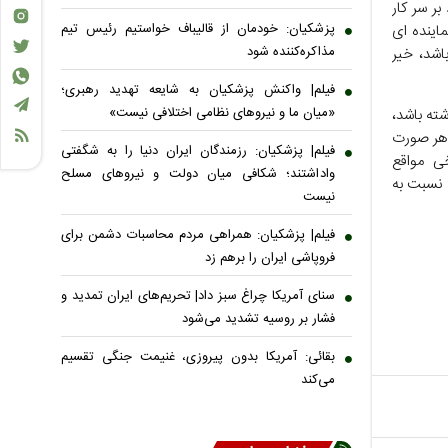
ر سر کار
پزشکیان: خودمان از قالیباف خواستیم رئیس تیم
اینده ای
مذاکره‌کننده شود
اشد، خیر
فیلم| واکنش پزشکیان به شایعه تهدید رهبری؛
«میان ما و نیروهای نظامی اختلافی نیست»
ته باشد،
 هر صورت
فیلم| پزشکیان: رزمندگان ایران دنیا را به شگفتی
ی مواقع
واداشتند؛ شکافی میان دولت و نیروهای مسلح
 نسبت به
نیست
فیلم| پزشکیان: همراهی مردم محاسبات دشمن برای
فروپاشی ایران را برهم زد
سنای آمریکا چراغ سبز داد| تحریم‌های ایران تمدید و
فشار بر روسیه تشدید می‌شود
بقائی: آمریکا بدون پیروزی، غنیمت جنگی تقسیم
می‌کند