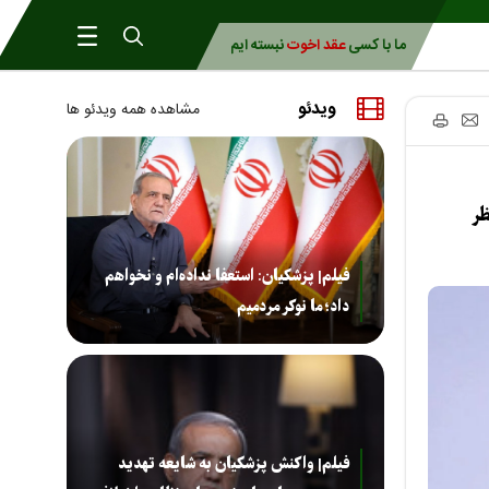
ما با کسی
عقد اخوت
نبسته ایم
ویدئو
مشاهده همه ویدئو ها
نگهبان به ردصلاحیت‎ها نظر
فیلم| پزشکیان: استعفا نداده‌ام و نخواهم
داد؛ ما نوکر مردمیم
فیلم| واکنش پزشکیان به شایعه تهدید