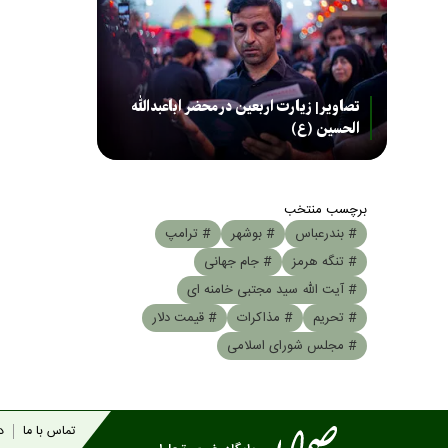
تصاویر| زیارت اربعین در محضر اباعبدالله
الحسین (ع)
برچسب منتخب
# بندرعباس
# بوشهر
# ترامپ
# تنگه هرمز
# جام جهانی
# آیت الله سید مجتبی خامنه ای
# تحریم
# مذاکرات
# قیمت دلار
# مجلس شورای اسلامی
تماس با ما
در