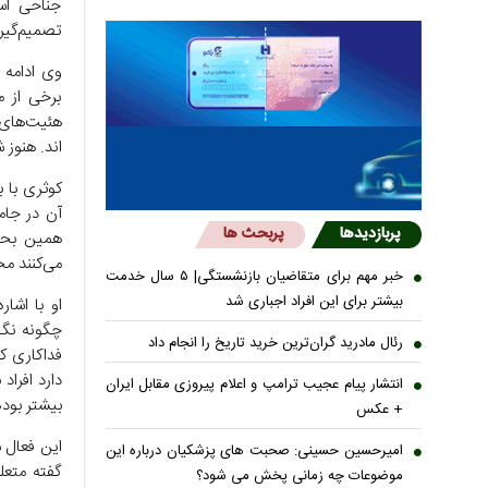
جناحی اس
تصمیم‌گیر
وی ادامه 
برخی از 
هئیت‌های 
اند. هنوز 
کوثری با 
پربازدیدها
پربحث ها
همین بحث
می‌کنند مخ
خبر مهم برای متقاضیان بازنشستگی| ۵ سال خدمت
بیشتر برای این افراد اجباری شد
او با اشا
چگونه نگاه
رئال مادرید گران‌ترین خرید تاریخ را انجام داد
فداکاری ک
دارد افراد
انتشار پیام عجیب ترامپ و اعلام پیروزی مقابل ایران
بیشتر بوده
+ عکس
این فعال 
امیرحسین حسینی: صحبت های پزشکیان درباره این
گفته متعل
موضوعات چه زمانی پخش می شود؟