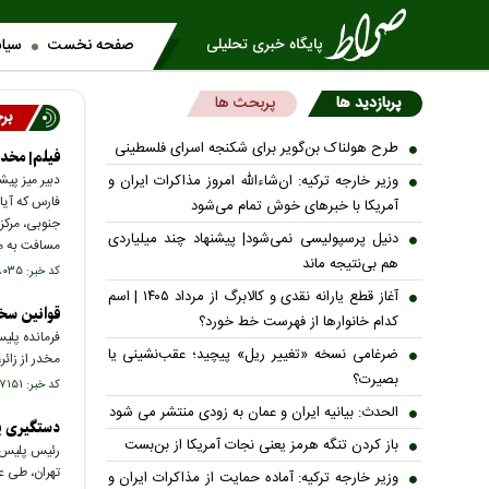
صفحه نخست
سیا
پربازدید ها
پربحث ها
بر
طرح هولناک بن‌گویر برای شکنجه اسرای فلسطینی
فیلم| مخدر
وزیر خارجه ترکیه: ان‌شاءالله امروز مذاکرات ایران و
دبیر میز پی
فارس که آیا 
آمریکا با خبرهای خوش تمام می‌شود
جنوبی، مرکز
دنیل پرسپولیسی نمی‌شود| پیشنهاد چند میلیاردی
مسافت به م
هم بی‌نتیجه ماند
کد خبر: ۶۵۸۰۳۵ تاریخ انتشار : ۱۴۰۳/۰۲/۲۵
آغاز قطع یارانه نقدی و کالابرگ از مرداد ۱۴۰۵ | اسم
قوانین سخ
کدام خانوار‌ها از فهرست خط خورد؟
ضرغامی نسخه «تغییر ریل» پیچید؛ عقب‌نشینی یا
مخدر از زائر، آن فرد در مرحل
بصیرت؟
کد خبر: ۶۵۷۱۵۱ تاریخ انتشار : ۱۴۰۳/۰۲/۱۸
الحدث: بیانیه ایران و عمان به زودی منتشر می شود
دستگیری ی
باز کردن تنگه هرمز یعنی نجات آمریکا از بن‌بست
رئیس پلیس م
تهران، طی ع
وزیر خارجه ترکیه: آماده حمایت از مذاکرات ایران و