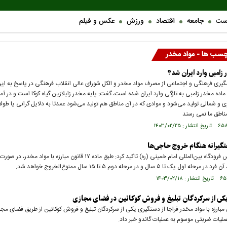
ست
جامعه
اقتصاد
ورزش
عکس و فیلم
چسب ها - مواد مخدر
 زامبی وارد ایران شد؟
شگیری فرهنگی و اجتماعی از مصرف مواد مخدر و الکل شورای عالی انقلاب فرهنگی در پاسخ به 
ماده مخدر زامبی به تازگی وارد ایران شده است، گفت: پایه مخدر زایلازین گیاه کوکا است و در آم
ی و شمالی تولید می‌شود و موادی که در آن مناطق هم تولید می‌شود عمدتا به دلایل گرانی یا طول
ناطق ما نمی رسند
تگیرانه هنگام خروج حاجی‌ها
فرمانده پلیس فرودگاه بین‌المللی امام خمینی (ره) تاکید کرد: طبق ماده ۱۷ قانون مبارزه با 
ه اول یک تا ۵ سال و در مرحله دوم ۵ تا ۱۵ سال ممنوع‌الخروج خواهد شد.
کی از سرکردگان تبلیغ و فروش کوکائین در فضای مجازی
بارزه با مواد مخدر فراجا از دستگیری یکی از سرکردگان تبلیغ و فروش کوکائین از طریق فضای مجا
ملیات ضربتی موسوم به عملیات گاندو خبر داد.