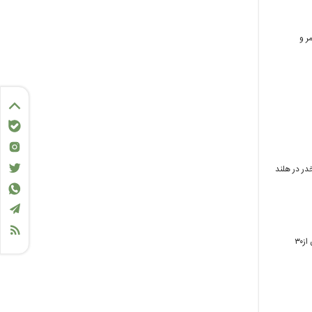
کننده مستمر و
در در هلند
در حالیکه واردات سیگارهای الکترونیک به کشور ممنوع است رئیس دبیرخانه کنترل دخانیات می‌گوید که «بیش از۳۰