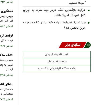
کد خبر: ۶۵۴۹۲۳ تاریخ انتشار : ۱۴۰۳/۰۲/۰۱
آمریکا هستیم
هرگونه بازگشایی تنگه هرمز باید منوط به اجرای
دستگیری ۲ قاتل اجاره‌ای در تهران و زنی که با موتور مواد می‌فروخت
کامل تعهدات آمریکا باشد
این قتل اجا
چرا آمریکا نمی‌تواند اراده خود را در تنگه هرمز به
کد خبر: ۶۵۴۵۷۶ تاریخ انتشار : ۱۴۰۳/۰۱/۲۹
ایران تحمیل کند؟
توقیف تری
فرمانده کل 
لینکهای برتر
کد خبر: ۶۵۴۳۶۱ تاریخ انتشار : ۱۴۰۳/۰۱/۲۸
ثبت نام وام ازدواج
کشف ۱۰۰ کیلوگرم حشیش در قم
سردار محمدر
بیمه بدنه سامان
کرمان به پای
وام دستگاه کارتخوان بانک سپه
گرفت.
کد خبر: ۶۵۲۹۹۵ تاریخ انتشار : ۱۴۰۳/۰۱/۱۶
عاملان انت
دادستان عمو
شناسایی و 
کد خبر: ۶۵۲۷۱۷ تاریخ انتشار : ۱۴۰۳/۰۱/۱۴