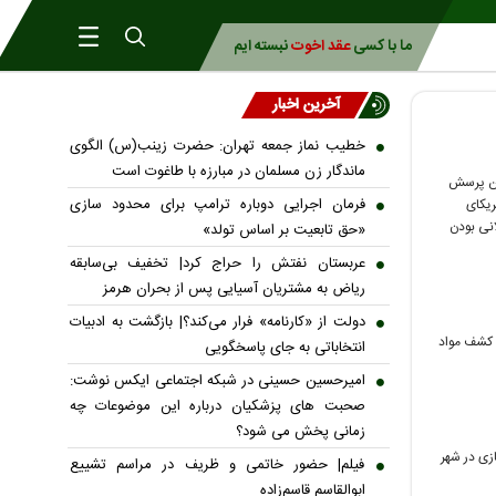
ما با کسی
عقد اخوت
نبسته ایم
آخرین اخبار
خطیب نماز جمعه تهران: حضرت زینب(س) الگوی
ماندگار زن مسلمان در مبارزه با طاغوت است
این پرسش
فرمان اجرایی دوباره ترامپ برای محدود سازی
ریکای
انی بودن
«حق تابعیت بر اساس تولد»
عربستان نفتش را حراج کرد| تخفیف بی‌سابقه
ریاض به مشتریان آسیایی پس از بحران هرمز
دولت از «کارنامه» فرار می‌کند؟| بازگشت به ادبیات
مواد مخدر، در صورت کشف مواد
انتخاباتی به جای پاسخگویی
امیرحسین حسینی در شبکه اجتماعی ایکس نوشت:
صحبت های پزشکیان درباره این موضوعات چه
زمانی پخش می شود؟
زی در شهر
فیلم| حضور خاتمی و ظریف در مراسم تشییع
ابوالقاسم قاسم‌زاده