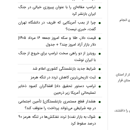
ترامپ مقاله‌ای را با عنوان پیروزی خیالی در جنگ
ایران بازنشر کرد
ملان قتل زن جوان خبر داد و گفت: ۲ قاتل برای انجام
چرا از بمب آمریکایی که ظریف در دانشگاه تهران
گفت، خبری نیست؟
قیمت دلار، طلا و سکه امروز جمعه ۱۶ مرداد ۱۴۰۵|
دلار بازار آزاد امروز چند؟ + جدول
رویترز از دو راهی سخت ترامپ برای خروج از جنگ
با ایران نوشت
شرایط جدید بازنشستگی کشوری اعلام شد
 از استان
ثبت تاریخی‌ترین کاهش تردد در تنگه هرمز
تان قرار
ترامپ دستور تحقیق داد| افشاگران کمبود ذخایر
تسلیحاتی آمریکا زیر ذره‌بین
هشدار قطع مستمری بازنشستگان| تأمین اجتماعی
در چه شرایطی می‌تواند پرداخت را متوقف کند؟
را داشتند،
شوک به بازار نفت| تردد نفتکش‌ها در تنگه هرمز ۹۰
درصد سقوط کرد