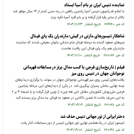
نماینده تنیس ایران بر بام آسیا ایستاد
با اعلام فدراسیون تنیس آسیا رامتین رافعی در رده سنی کمتر از ۱۴ سال موفق شد
بالاتر از سایر رقبا قرار گرفته و بر بام قاره آسیا تکیه بزند.
کد خبر: ۶۸۹۷۴۰ تاریخ انتشار : ۱۴۰۳/۱۱/۲۳
شاهکار تنیسورهای مازنی در کیش؛ مازندران یک پای فینال
تیم‌های صعود کننده به مرحله فینال جام حذفی بانوان معرفی شدند که نماینده
مازندران هم یک پای فینال این رقابت هاست.
کد خبر: ۶۸۸۱۸۴ تاریخ انتشار : ۱۴۰۳/۱۱/۱۰
فیلم | تاریخ‌سازی فرجی با کسب مدال برنز در مسابقات قهرمانی
نوجوانان جهان در تنیس روی میز
رقابت‌های تنیس روی میز قهرمانی نوجوانان جهان در سوئد، با برگزاری دیدارهای
نیمه نهایی بخش پسران پیگیری شد. در یکی از دیدارهای این مرحله بنیامین
فرجی ملی‌پوش کشورمان مقابل «لی هه چن» از چین قرار گرفت و با نتیجه ۴ بر ۲
به این حریف باخت تا ضمن ناکامی در صعود به فینال، به مدال برنز بسنده کند.
کد خبر: ۶۸۱۰۷۸ تاریخ انتشار : ۱۴۰۳/۰۹/۰۹
دختر ایرانی از تور جهانی تنیس حذف شد
تنیسور ایران در یک‌هشتم نهایی تور جهانی تنیس از دور مسابقات کنار رفت.
کد خبر: ۶۸۱۰۳۸ تاریخ انتشار : ۱۴۰۳/۰۹/۰۸