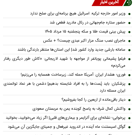
آخرین اخبار
وزیر امور خارجه ترکیه: اسرائیل هیچ برنامه‌ای برای صلح ندارد
حضور ستاره جام‌جهانی در رئال مادرید قطعی شد
پیش بینی قیمت طلا و سکه پنجشنبه ۱۵ مرداد ۱۴۰۵
ماجرای نصب سنگ مزار اکبر عبدی چیست؟ + عکس
سامانه بارشی جدید وارد کشور شد| این استان‌ها منتظر بارندگی باشند
فیلم| پشیمانی پویانفر از مواجهه با شهید لاریجانی: «کاش طور دیگری رفتار
می‌کردم»
فوری؛ هشدار ایران: آمریکا حمله کند، زیرساخت همسایه را می‌زنیم!
پزشکیان: باید پُست‌ها را به افراد شایسته بدهیم| دشمن با هر نماد توانمندی
ایران مسئله دارد
دینار باقی‌مانده از اربعین را کجا بفروشیم؟
واکنش کمال شرف به پاسخ کوبنده یمن به عربستان سعودی
پرخوابی؛ نشانه‌ای برای آلزایمر و بیماری‌های قلبی| اگر زیاد می‌خوابید، بخوانید
گوگل اسیستنت ماه آینده در اندروید غیرفعال و جمینای جایگزین آن می‌شود