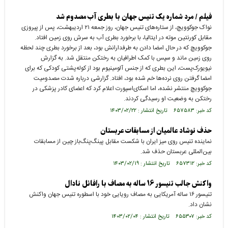
فیلم / مرد شماره یک تنیس جهان با بطری آب مصدوم شد
نواک جوکوویچ، از ستاره‌های تنیس جهان، روز جمعه ۲۱ اردیبهشت، پس از پیروزی
مقابل کورنتین موته در ایتالیا، با برخورد بطری آب به سرش روی زمین افتاد.
جوکوویچ که در حال امضا دادن به طرفدارانش بود، بعد از برخورد بطری چند لحظه
روی زمین ماند و سپس با کمک اطرافیان به رختکن منتقل شد. به گزارش
نیویورک‌پست، این بطری که از جنس آلومینیوم بود از کوله‌پشتی کودکی که برای
امضا گرفتن روی نرده‌ها خم شده بود، افتاد. گزارشی درباره شدت مصدومیت
جوکوویچ منتشر نشده، اما اسکای‌اسپورت اعلام کرد که اعضای کادر پزشکی در
رختکن به وضعیت او رسیدگی کردند.
کد خبر: ۶۵۷۵۸۳ تاریخ انتشار : ۱۴۰۳/۰۲/۲۲
حذف نوشاد عالمیان از مسابقات عربستان
نماینده تنیس روی میز ایران با شکست مقابل پینگ‌پنگ‌باز چین از مسابقات
بین‌المللی عربستان حذف شد.
کد خبر: ۶۵۷۳۱۲ تاریخ انتشار : ۱۴۰۳/۰۲/۱۹
واکنش جالب تنیسور ۱۶ ساله به مصاف با رافائل نادال
تنیسور ۱۶ ساله آمریکایی به مصاف رویایی خود با اسطوره تنیس جهان واکنش
نشان داد.
کد خبر: ۶۵۵۳۰۷ تاریخ انتشار : ۱۴۰۳/۰۲/۰۴