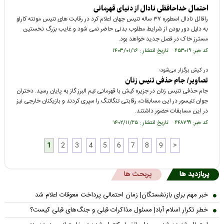
احتمال خداحافظی نادال از دنیای قهرمانی
رافائل نادال اسطوره ۳۷ ساله تنیس جهان اعلام کرد در رقابت های تنیس مونته کارلو
به دلیل دور بودن از شرایط مطلوب بدنی حاضر نمی شود و غایب بزرگ‌ نخستین
مسترز خاک در فصل جدید خواهد بود.
کد خبر: ۶۵۳۰۱۹ تاریخ انتشار : ۱۴۰۳/۰۱/۱۶
در کیش برگزار می‌شود؛
تصاویر/ جام حذفی تنیس زنان
جام حذفی تنیس زنان در جزیره کیش با قهرمانی تیم البرز گاز به پایان رسید. دختران
جوان تنیسور در این مسابقات، رقابتی تنگاتنگ را سپری کردند و بازیکنان خارجی نیز
در این مسابقات حضور داشتند.
کد خبر: ۶۴۸۷۹۹ تاریخ انتشار : ۱۴۰۲/۱۱/۲۵
1
2
3
4
5
6
7
8
9
>
پربازدید ها
پربحث ها
خبر مهم برای بازنشستگان| زمان احتمالی پرداخت معوقات اعلام شد
خطر تکرار اسلام آباد| مسئول مذاکرات قبلی و جنگ‌های قبلی کیست؟