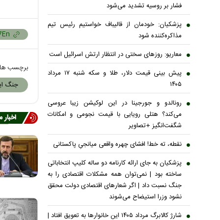
فشار بر روسیه تشدید می‌شود
پزشکیان: خودمان از قالیباف خواستیم رئیس تیم
مذاکره‌کننده شود
معاریو: روزهای سختی در انتظار ارتش اسرائیل است
برچسب ها
پیش بینی قیمت دلار، طلا و سکه شنبه ۱۷ مرداد
۱۴۰۵
جنگ ایر
رونالدو و جورجینا در این لوکیشن زیبا عروسی
می‌کند؟ هتلی رویایی با قیمت نجومی و امکانات
اخبار 
شگفت‌انگیز +تصاویر
نقطه، ته خط! افشای چهره واقعی میانجیِ پاکستانی
پزشکیان به جای ارائه کارنامه دو ساله کلیپ انتخاباتی
ساخته بود | نمی‌توان همه مشکلات اقتصادی را به
جنگ نسبت داد | اگر شعار‌های اقتصادی دولت محقق
نشود وزرا استیضاح می‌شوند
شارژ کالابرگ مرداد ۱۴۰۵ این خانوار‌ها به تعویق افتاد |