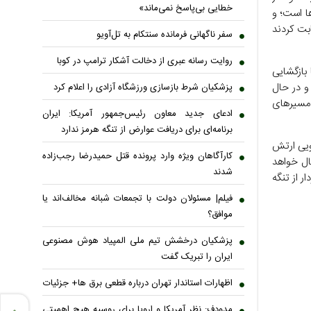
خطایی بی‌پاسخ نمی‌ماند»
ها است؛ و
بت کردند
سفر ناگهانی فرمانده سنتکام به تل‌آویو
روایت رسانه عبری از دخالت آشکار ترامپ در کوبا
 بازگشایی
رساندند و در حال
پزشکیان شرط بازسازی ورزشگاه آزادی را اعلام کرد
 مسیرهای
ادعای جدید معاون رئیس‌جمهور آمریکا: ایران
برنامه‌ای برای دریافت عوارض از تنگه هرمز ندارد
ویی ارتش
کارآگاهان ویژه وارد پرونده قتل حمیدرضا رجب‌زاده
بال خواهد
شدند
ر از تنگه
فیلم| مسئولان دولت با تجمعات شبانه مخالف‌اند یا
موافق؟
پزشکیان درخشش تیم ملی المپیاد هوش مصنوعی
ایران را تبریک گفت
اظهارات استاندار تهران درباره قطعی برق ها+ جزئیات
مدودف: نظر آمریکا و اروپا برای روسیه هیچ اهمیتی