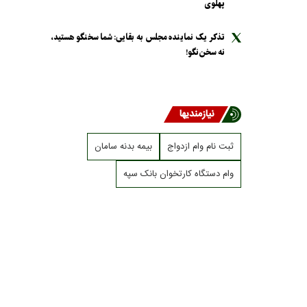
پهلوی
تذکر یک نماینده مجلس به بقایی: شما سخنگو هستید،
نه سخن‌نگو!
نیازمندیها
ثبت نام وام ازدواج
بیمه بدنه سامان
وام دستگاه کارتخوان بانک سپه