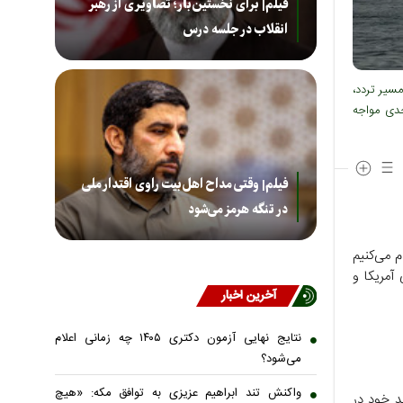
فیلم| برای نخستین‌بار؛ تصاویری از رهبر
انقلاب در جلسه درس
سیر تردد،
جدی مواجه
فیلم| وقتی مداح اهل‌بیت راوی اقتدار ملی
در تنگه هرمز می‌شود
م می‌کنیم
آمریکا و
آخرین اخبار
نتایج نهایی آزمون دکتری ۱۴۰۵ چه زمانی اعلام
می‌شود؟
واکنش تند ابراهیم عزیزی به توافق مکه: «هیچ
د خود در