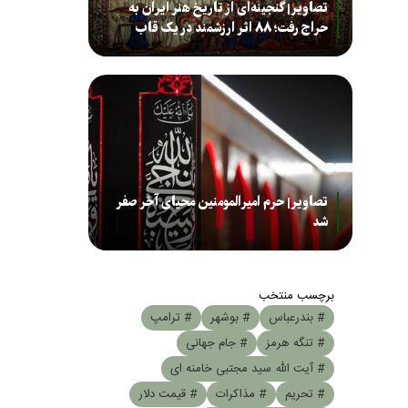
تصاویر| گنجینه‌ای از تاریخ هنر ایران به
حراج رفت؛ ۸۸ اثر ارزشمند در یک قاب
تصاویر| حرم امیرالمومنین محیای آخر صفر
شد
برچسب منتخب
# بندرعباس
# بوشهر
# ترامپ
# تنگه هرمز
# جام جهانی
# آیت الله سید مجتبی خامنه ای
# تحریم
# مذاکرات
# قیمت دلار