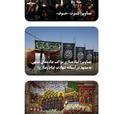
تصاویر| کنسرت «خسوف»
تصاویر| آماده‌سازی مواکب جاده‌های منتهی
به مشهد در آستانه شهادت امام رضا(ع)