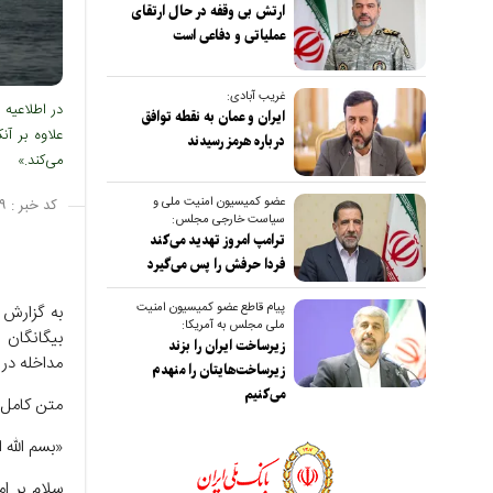
ارتش بی وقفه در حال ارتقای
عملیاتی و دفاعی است
غریب آبادی:
در اطلاعیه
ایران و عمان به نقطه توافق
علاوه بر آ
درباره هرمز رسیدند
می‌کند.»
عضو کمیسیون امنیت ملی و
کد خبر :
۹
سیاست خارجی مجلس:
ترامپ امروز تهدید می‌کند
فردا حرفش را پس می‌گیرد
پیام قاطع عضو کمیسیون امنیت
به گزارش ص
ملی مجلس به آمریکا:
بیگانگان 
زیرساخت ایران را بزند
مداخله در 
زیرساخت‌هایتان را منهدم
می‌کنیم
متن کامل 
«بسم الله 
سلام بر ا