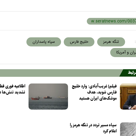
:
تنگه هرمز
خلیج فارس
سپاه پاسداران
ان و آمریکا
مرتبط
فیلم| غریب‌آبادی: وارد خلیج
اطلاعیه فوری قط
فارس شوید، هدف
تشدید تنش‌ها د
موشک‌های ایران هستید
سپاه مسیر تردد در تنگه هرمز را
اعلام کرد