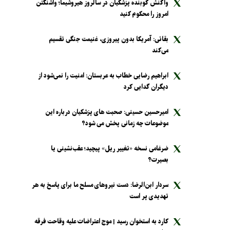
واکنش کوبنده پزشکیان در سالروز هیروشیما؛ واشنگتن
امروز را محکوم کنید
بقائی: آمریکا بدون پیروزی، غنیمت جنگی تقسیم
می‌کند
ابراهیم رضایی خطاب به عربستان: امنیت را نمی‌شود از
دیگران گدایی کرد
امیرحسین حسینی: صحبت های پزشکیان درباره این
موضوعات چه زمانی پخش می شود؟
ضرغامی نسخه «تغییر ریل» پیچید؛ عقب‌نشینی یا
بصیرت؟
سردار ابن‌الرضا: دست نیرو‌های مسلح ما برای پاسخ به هر
تهدیدی پر است
کارد به استخوان رسید | موج اعتراضات علیه وقاحت فرقه