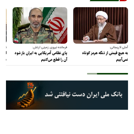
آملی لاریجانی:
فرمانده نیروی زمینی ارتش:
نقدعل
به هیچ قیمتی از تنگه هرمز کوتاه
پای نظامی آمریکایی به ایران باز شود
از مذ
نمی‌آییم
آن را قطع می‌کنیم
برس!