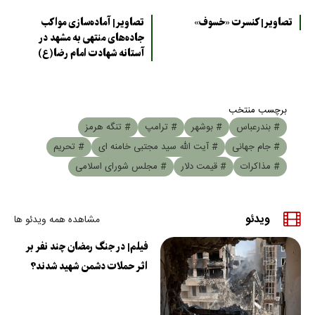
تصاویر| کنسرت «خسوف»
تصاویر| آماده‌سازی مواکب
جاده‌های منتهی به مشهد در
آستانه شهادت امام رضا(ع)
برچسب منتخب
# بندرعباس
# بوشهر
# ترامپ
# تنگه هرمز
# جام جهانی
# آیت الله سید مجتبی خامنه ای
# تحریم
# مذاکرات
# قیمت دلار
# مجلس شورای اسلامی
ویدئو
مشاهده همه ویدئو ها
فیلم| در جنگ رمضان چند نفر بر
اثر حملات دشمن شهید شدند؟