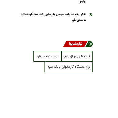
پهلوی
تذکر یک نماینده مجلس به بقایی: شما سخنگو هستید،
نه سخن‌نگو!
نیازمندیها
ثبت نام وام ازدواج
بیمه بدنه سامان
وام دستگاه کارتخوان بانک سپه