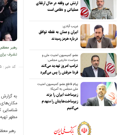
ارتش بی وقفه در حال ارتقای
عملیاتی و دفاعی است
غریب آبادی:
ایران و عمان به نقطه توافق
درباره هرمز رسیدند
رهبر معظم 
تشرف برای ا
عضو کمیسیون امنیت ملی و
سیاست خارجی مجلس:
ترامپ امروز تهدید می‌کند
کد خبر :
۵
فردا حرفش را پس می‌گیرد
پیام قاطع عضو کمیسیون امنیت
ملی مجلس به آمریکا:
زیرساخت ایران را بزند
به گزارش 
زیرساخت‌هایتان را منهدم
مکان‌های 
می‌کنیم
شناسایی ک
مطهر تهیه 
رهبر معظم 