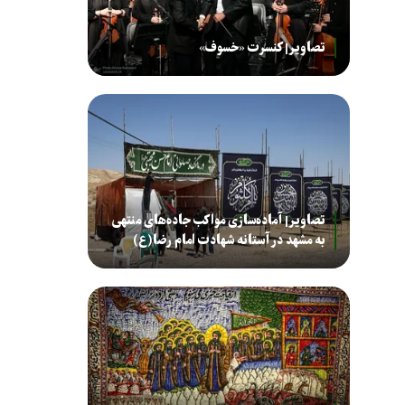
تصاویر| کنسرت «خسوف»
تصاویر| آماده‌سازی مواکب جاده‌های منتهی
به مشهد در آستانه شهادت امام رضا(ع)