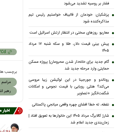
فشار بر روسیه تشدید می‌شود
پزشکیان: خودمان از قالیباف خواستیم رئیس تیم
مذاکره‌کننده شود
معاریو: روزهای سختی در انتظار ارتش اسرائیل است
پیش بینی قیمت دلار، طلا و سکه شنبه ۱۷ مرداد
۱۴۰۵
گام جدید برای خانه‌دار شدن محرومان| پروژه مسکن
حمایتی وارد مرحله جدید شد
برچسب ها
رونالدو و جورجینا در این لوکیشن زیبا عروسی
مراسم ت
می‌کند؟ هتلی رویایی با قیمت نجومی و امکانات
رهبر ان
شگفت‌انگیز +تصاویر
نقطه، ته خط! افشای چهره واقعی میانجیِ پاکستانی
اخبار 
شارژ کالابرگ مرداد ۱۴۰۵ این خانوار‌ها به تعویق افتاد |
زمان‌بندی جدید اعلام شد