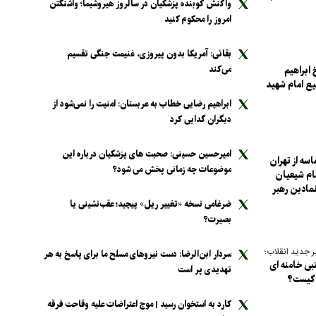
واکنش کوبنده پزشکیان در سالروز هیروشیما؛ واشنگتن
امروز را محکوم کنید
بقائی: آمریکا بدون پیروزی، غنیمت جنگی تقسیم
می‌کند
 ابراهیم
یع امام شهید
ابراهیم رضایی خطاب به عربستان: امنیت را نمی‌شود از
دیگران گدایی کرد
امیرحسین حسینی: صحبت های پزشکیان درباره این
ه از تهران
موضوعات چه زمانی پخش می شود؟
مام شیعیان
نمادین رهبر
ضرغامی نسخه «تغییر ریل» پیچید؛ عقب‌نشینی یا
بصیرت؟
ر جدید انقلاب؛
سردار ابن‌الرضا: دست نیرو‌های مسلح ما برای پاسخ به هر
بی خامنه ای
تهدیدی پر است
 کیست؟
کارد به استخوان رسید | موج اعتراضات علیه وقاحت فرقه