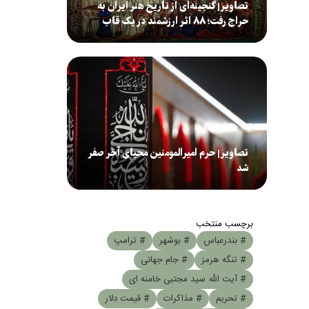
تصاویر| گنجینه‌ای از تاریخ هنر ایران به
حراج رفت؛ ۸۸ اثر ارزشمند در یک قاب
تصاویر| حرم امیرالمومنین محیای آخر صفر
شد
برچسب منتخب
# بندرعباس
# بوشهر
# ترامپ
# تنگه هرمز
# جام جهانی
# آیت الله سید مجتبی خامنه ای
# تحریم
# مذاکرات
# قیمت دلار