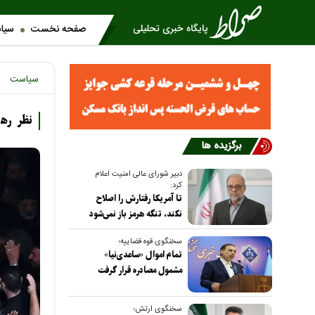
صفحه نخست
سیا
سیاست
نظر رهب
برگزیده ها
دبیر شورای عالی امنیت اعلام
کرد:
تا آمریکا رفتارش را اصلاح
نکند، تنگه هرمز باز نمی‌شود
سخنگوی قوه قضاییه؛
تمام اموال «ساعدی‌نیا»
مشمول مصادره قرار گرفت
سخنگوی ارتش؛