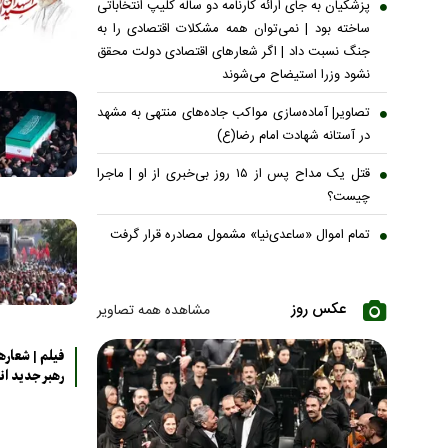
پزشکیان به جای ارائه کارنامه دو ساله کلیپ انتخاباتی
ساخته بود | نمی‌توان همه مشکلات اقتصادی را به
جنگ نسبت داد | اگر شعار‌های اقتصادی دولت محقق
نشود وزرا استیضاح می‌شوند
تصاویر| آماده‌سازی مواکب جاده‌های منتهی به مشهد
در آستانه شهادت امام رضا(ع)
قتل یک مداح پس از ۱۵ روز بی‌خبری از او | ماجرا
چیست؟
تمام اموال «ساعدی‌نیا» مشمول مصادره قرار گرفت
عکس روز
مشاهده همه تصاویر
فیلم | شعاره
رهبر جدید ان