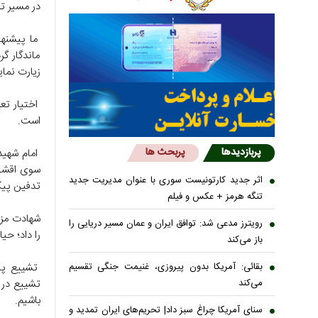
در مسیر تش
ما پیشنها
ماندگار گر
زیارت نمای
اختیار تع
است.
پربازدیدها
پربحث ها
امام شهید
اثر جدید کارتونیست سوری با عنوان مدیریت جدید
تدفین پیکر
تنگه هرمز + عکس و فیلم
شهادت مزد
رویترز مدعی شد: توافق ایران و عمان مسیر دریایی را
را داد؛ حی
باز می‌کند
تشییع پیک
بقائی: آمریکا بدون پیروزی، غنیمت جنگی تقسیم
تشییع در 
می‌کند
باشیم.
سنای آمریکا چراغ سبز داد| تحریم‌های ایران تمدید و