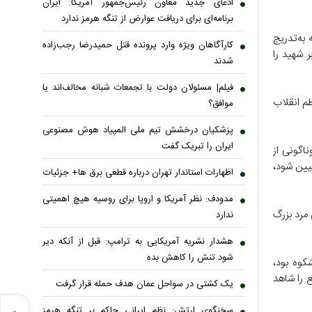
ادعای جدید معاون رئیس‌جمهور آمریکا: ایران
برنامه‌ای برای دریافت عوارض از تنگه هرمز ندارد
به‌تدریج
کارآگاهان ویژه وارد پرونده قتل حمیدرضا رجب‌زاده
ر شهید را
شدند
فیلم| مسئولان دولت با تجمعات شبانه مخالف‌اند یا
م انقلاب
موافق؟
پزشکیان درخشش تیم ملی المپیاد هوش مصنوعی
ایران را تبریک گفت
اگونی از
رده‎ایم؛ و هر جا که تعیین شود،
اظهارات استاندار تهران درباره قطعی برق ها+ جزئیات
مدودف: نظر آمریکا و اروپا برای روسیه هیچ اهمیتی
مرد بزرگ
ندارد
هشدار نشریه آمریکایی به ترامپ: قبل از آنکه دیر
شود تنش را کاهش بده
کوه بود،
 را شاهد
یک کشتی در سواحل عمان هدف حمله قرار گرفت
سخنگوی ارتش: نظم ایرانی حاکم بر تنگه هرمز