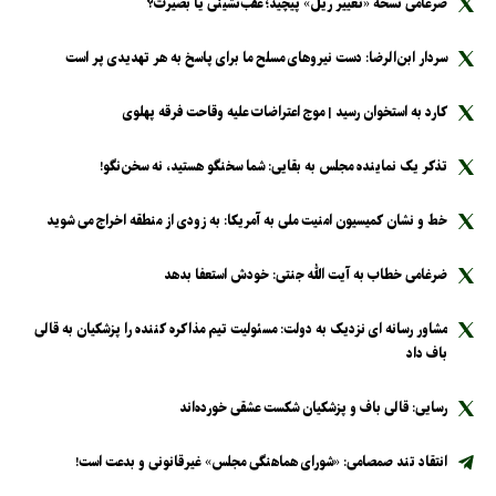
ضرغامی نسخه «تغییر ریل» پیچید؛ عقب‌نشینی یا بصیرت؟
سردار ابن‌الرضا: دست نیرو‌های مسلح ما برای پاسخ به هر تهدیدی پر است
کارد به استخوان رسید | موج اعتراضات علیه وقاحت فرقه پهلوی
تذکر یک نماینده مجلس به بقایی: شما سخنگو هستید، نه سخن‌نگو!
خط و نشان کمیسیون امنیت ملی به آمریکا: به زودی از منطقه اخراج می شوید
ضرغامی خطاب به آیت الله جنتی: خودش استعفا بدهد
مشاور رسانه ای نزدیک به دولت: مسئولیت تیم مذاکره کننده را پزشکیان به قالی
باف داد
رسایی: قالی باف و پزشکیان شکست عشقی خورده‌اند
انتقاد تند صمصامی: «شورای هماهنگی مجلس» غیرقانونی و بدعت است!