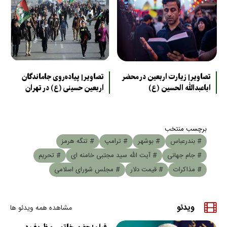
تصاویر| زیارت اربعین در محضر
تصاویر| پیاده‌روی جاماندگان
اباعبدالله الحسین (ع)
اربعین حسینی (ع) در تهران
برچسب منتخب
# بندرعباس
# بوشهر
# ترامپ
# تنگه هرمز
# جام جهانی
# آیت الله سید مجتبی خامنه ای
# تحریم
# مذاکرات
# قیمت دلار
# مجلس شورای اسلامی
ویدئو
مشاهده همه ویدئو ها