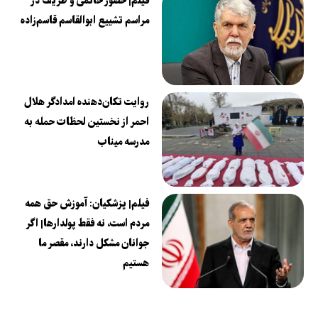
فیلم| حضور خاتمی و ظریف در
مراسم تشییع ابوالقاسم قاسم‌زاده
روایت تکان‌دهنده امدادگر هلال
احمر از نخستین لحظات حمله به
مدرسه میناب
فیلم| پزشکیان: آموزش حق همه
مردم است، نه فقط پولدارها| اگر
جوانان مشکل دارند، مقصر ما
هستیم