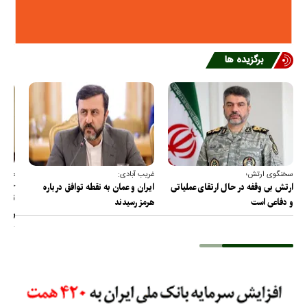
برگزیده ها
سخنگوی ارتش؛
غریب آبادی:
عضو ک
خارج
ارتش بی وقفه در حال ارتقای عملیاتی
ایران و عمان به نقطه توافق درباره
ترامپ
و دفاعی است
هرمز رسیدند
را پس