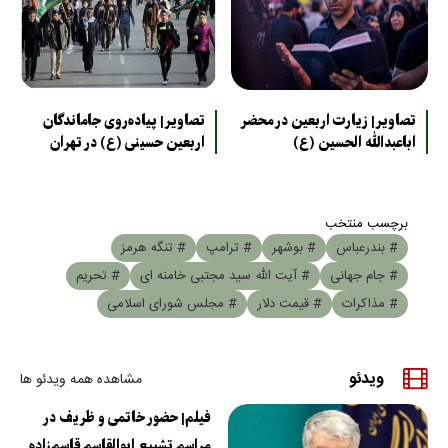
تصاویر| زیارت اربعین در محضر
تصاویر| پیاده‌روی جاماندگان
اباعبدالله الحسین (ع)
اربعین حسینی (ع) در تهران
برچسب منتخب
# بندرعباس
# بوشهر
# ترامپ
# تنگه هرمز
# جام جهانی
# آیت الله سید مجتبی خامنه ای
# تحریم
# مذاکرات
# قیمت دلار
# مجلس شورای اسلامی
ویدئو
مشاهده همه ویدئو ها
فیلم| حضور خاتمی و ظریف در
مراسم تشییع ابوالقاسم قاسم‌زاده