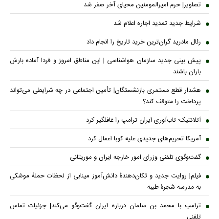
تصاویر| حرم امیرالمومنین محیای آخر صفر شد
شرایط جدید تمدید اجاره اعلام شد
رئال مادرید گران‌ترین خرید تاریخ را انجام داد
پیش بینی جدید سازمان هواشناسی | این مناطق امروز و فردا آماده بارش
باران باشند
هشدار قطع مستمری بازنشستگان| تأمین اجتماعی در چه شرایطی می‌تواند
پرداخت را متوقف کند؟
آتلانتیک: تاب‌آوری ایران ترامپ را غافلگیر کرد
آمریکا تحریم‌های جدیدی علیه کوبا اعمال کرد
گفت‌وگوی تلفنی وزرای امور خارجه ایران و موریتانی
فیلم| روایت جدید و تکان‌دهندۀ دانش‌آموز مینابی از لحظات حملۀ موشکی
به مدرسه شجرۀ طیبه
ترامپ با محمد بن سلمان درباره ایران گفت‌وگو می‌کند| جزئیات تماس
تلفنی