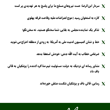
سردار ابن‌الرضا: دست نیرو‌های مسلح ما برای پاسخ به هر تهدیدی پر است
کارد به استخوان رسید | موج اعتراضات علیه وقاحت فرقه پهلوی
تذکر یک نماینده مجلس به بقایی: شما سخنگو هستید، نه سخن‌نگو!
خط و نشان کمیسیون امنیت ملی به آمریکا: به زودی از منطقه اخراج می شوید
ضرغامی خطاب به آیت الله جنتی: خودش استعفا بدهد
مشاور رسانه ای نزدیک به دولت: مسئولیت تیم مذاکره کننده را پزشکیان به قالی
باف داد
رسایی: قالی باف و پزشکیان شکست عشقی خورده‌اند