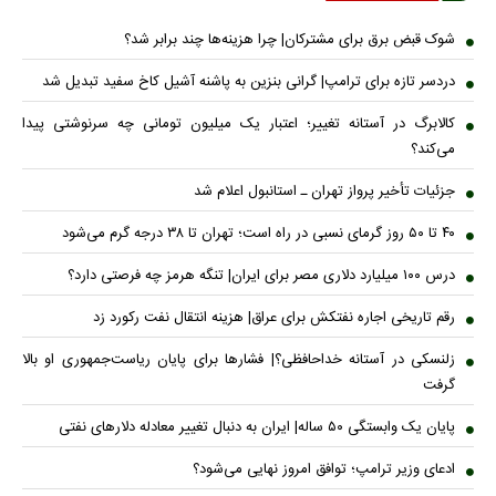
شوک قبض برق برای مشترکان| چرا هزینه‌ها چند برابر شد؟
دردسر تازه برای ترامپ| گرانی بنزین به پاشنه آشیل کاخ سفید تبدیل شد
کالابرگ در آستانه تغییر؛ اعتبار یک میلیون تومانی چه سرنوشتی پیدا
می‌کند؟
جزئیات تأخیر پرواز تهران ـ استانبول اعلام شد
۴۰ تا ۵۰ روز گرمای نسبی در راه است؛ تهران تا ۳۸ درجه گرم می‌شود
درس ۱۰۰ میلیارد دلاری مصر برای ایران| تنگه هرمز چه فرصتی دارد؟
رقم تاریخی اجاره نفتکش برای عراق| هزینه انتقال نفت رکورد زد
زلنسکی در آستانه خداحافظی؟| فشارها برای پایان ریاست‌جمهوری او بالا
گرفت
پایان یک وابستگی ۵۰ ساله| ایران به دنبال تغییر معادله دلارهای نفتی
ادعای وزیر ترامپ؛ توافق امروز نهایی می‌شود؟