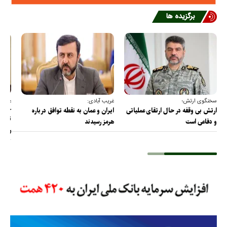
برگزیده ها
سخنگوی ارتش؛
غریب آبادی:
عضو ک
خارج
ارتش بی وقفه در حال ارتقای عملیاتی
ایران و عمان به نقطه توافق درباره
ترامپ
و دفاعی است
هرمز رسیدند
را پس