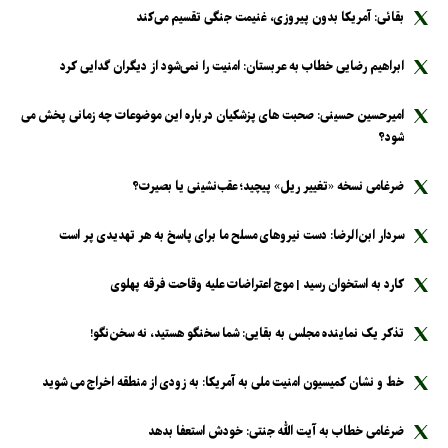
بقائی: آمریکا بدون پیروزی، غنیمت جنگی تقسیم می‌کند
ابراهیم رضایی خطاب به عربستان: امنیت را نمی‌شود از دیگران گدایی کرد
امیرحسین حسینی: صحبت های پزشکیان درباره این موضوعات چه زمانی پخش می
شود؟
ضرغامی نسخه «تغییر ریل» پیچید؛ عقب‌نشینی یا بصیرت؟
سردار ابن‌الرضا: دست نیرو‌های مسلح ما برای پاسخ به هر تهدیدی پر است
کارد به استخوان رسید | موج اعتراضات علیه وقاحت فرقه پهلوی
تذکر یک نماینده مجلس به بقایی: شما سخنگو هستید، نه سخن‌نگو!
خط و نشان کمیسیون امنیت ملی به آمریکا: به زودی از منطقه اخراج می شوید
ضرغامی خطاب به آیت الله جنتی: خودش استعفا بدهد