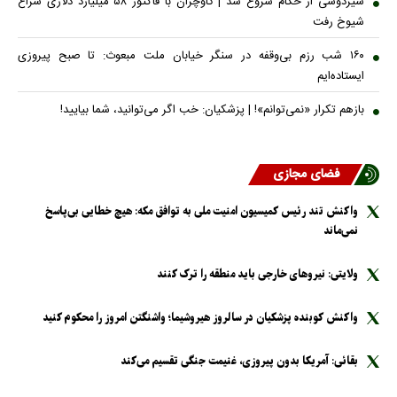
شیردوشی از حکام شروع شد | گاوچران با فاکتور ۵۸ میلیارد دلاری سراغ
شیوخ رفت
۱۶۰ شب رزم بی‌وقفه در سنگر خیابان ملت مبعوث: تا صبح پیروزی
ایستاده‌ایم
بازهم تکرار «نمی‌توانم»! | پزشکیان: خب اگر می‌توانید، شما بیایید!
فضای مجازی
واکنش تند رئیس کمیسیون امنیت ملی به توافق مکه: هیچ خطایی بی‌پاسخ
نمی‌ماند
ولایتی: نیرو‌های خارجی باید منطقه را ترک کنند
واکنش کوبنده پزشکیان در سالروز هیروشیما؛ واشنگتن امروز را محکوم کنید
بقائی: آمریکا بدون پیروزی، غنیمت جنگی تقسیم می‌کند