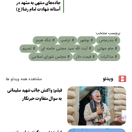
جاده‌های منتهی به مشهد در
آستانه شهادت امام رضا(ع)
برچسب منتخب
# بندرعباس
# بوشهر
# ترامپ
# تنگه هرمز
# جام جهانی
# آیت الله سید مجتبی خامنه ای
# تحریم
# مذاکرات
# قیمت دلار
# مجلس شورای اسلامی
ویدئو
مشاهده همه ویدئو ها
فیلم| واکنش جالب شهید سلیمانی
به سوال متفاوت خبرنگار