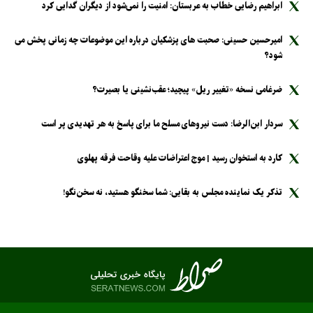
ابراهیم رضایی خطاب به عربستان: امنیت را نمی‌شود از دیگران گدایی کرد
امیرحسین حسینی: صحبت های پزشکیان درباره این موضوعات چه زمانی پخش می
شود؟
ضرغامی نسخه «تغییر ریل» پیچید؛ عقب‌نشینی یا بصیرت؟
سردار ابن‌الرضا: دست نیرو‌های مسلح ما برای پاسخ به هر تهدیدی پر است
کارد به استخوان رسید | موج اعتراضات علیه وقاحت فرقه پهلوی
تذکر یک نماینده مجلس به بقایی: شما سخنگو هستید، نه سخن‌نگو!