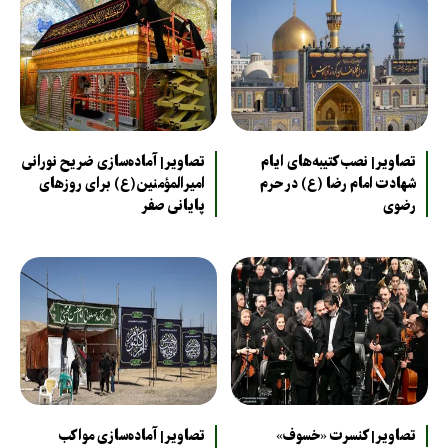
تصاویر| نصب کتیبه‌های ایام
تصاویر| آماده‌سازی ضریح نورانی
شهادت امام رضا (ع) در حرم
امیرالمؤمنین(ع) برای روزهای
رضوی
پایانی صفر
تصاویر| کنسرت «خسوف»
تصاویر| آماده‌سازی مواکب