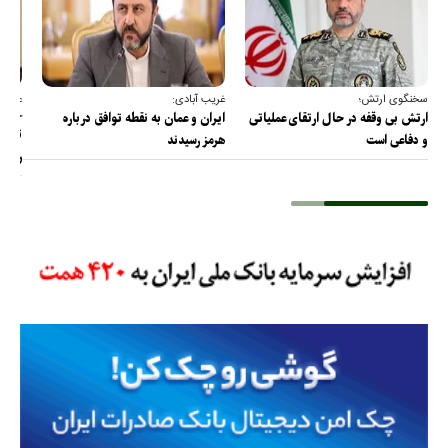
سخنگوی ارتش؛
غریب آبادی:
عضو ک
خارج
ارتش بی وقفه در حال ارتقای عملیاتی
ایران و عمان به نقطه توافق درباره
ترامپ
و دفاعی است
هرمز رسیدند
را پس