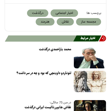
برچسب ها:
اخبار اجتماعی
درگذشت
مجسمه ساز
نقاش
هنرمند
اخبار مرتبط
محمد یاراحمدی درگذشت
لئوناردو داوینچی که بود و چه در سر داشت؟
در سن 75 سالگی؛
نقاش هایپررئالیست ایرانی درگذشت