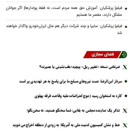
فیلم| پزشکیان: آموزش حق همه مردم است، نه فقط پولدارها| اگر جوانان
مشکل دارند، مقصر ما هستیم
فیلم| پزشکیان: سایپا و چند شرکت دیگر هم مثل ایران‌خودرو واگذار خواهند
شد
فضای مجازی
ضرغامی نسخه «تغییر ریل» پیچید؛ عقب‌نشینی یا بصیرت؟
سردار ابن‌الرضا: دست نیرو‌های مسلح ما برای پاسخ به هر تهدیدی پر است
کارد به استخوان رسید | موج اعتراضات علیه وقاحت فرقه پهلوی
تذکر یک نماینده مجلس به بقایی: شما سخنگو هستید، نه سخن‌نگو!
خط و نشان کمیسیون امنیت ملی به آمریکا: به زودی از منطقه اخراج می شوید