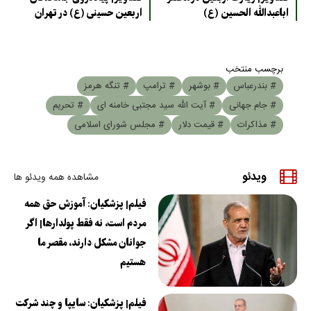
اباعبدالله الحسین (ع)
اربعین حسینی (ع) در تهران
برچسب منتخب
# بندرعباس
# بوشهر
# ترامپ
# تنگه هرمز
# جام جهانی
# آیت الله سید مجتبی خامنه ای
# تحریم
# مذاکرات
# قیمت دلار
# مجلس شورای اسلامی
ویدئو
مشاهده همه ویدئو ها
فیلم| پزشکیان: آموزش حق همه
مردم است، نه فقط پولدارها| اگر
جوانان مشکل دارند، مقصر ما
هستیم
فیلم| پزشکیان: سایپا و چند شرکت