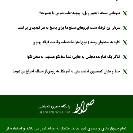
ضرغامی نسخه «تغییر ریل» پیچید؛ عقب‌نشینی یا بصیرت؟
سردار ابن‌الرضا: دست نیرو‌های مسلح ما برای پاسخ به هر تهدیدی پر است
کارد به استخوان رسید | موج اعتراضات علیه وقاحت فرقه پهلوی
تذکر یک نماینده مجلس به بقایی: شما سخنگو هستید، نه سخن‌نگو!
خط و نشان کمیسیون امنیت ملی به آمریکا: به زودی از منطقه اخراج می شوید
تمام حقوق مادی و معنوی این سایت متعلق به صراط نیوز می باشد و استفاده از