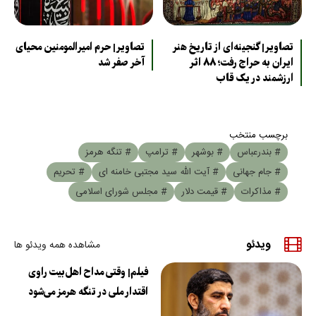
تصاویر| گنجینه‌ای از تاریخ هنر
تصاویر| حرم امیرالمومنین محیای
ایران به حراج رفت؛ ۸۸ اثر
آخر صفر شد
ارزشمند در یک قاب
برچسب منتخب
# بندرعباس
# بوشهر
# ترامپ
# تنگه هرمز
# جام جهانی
# آیت الله سید مجتبی خامنه ای
# تحریم
# مذاکرات
# قیمت دلار
# مجلس شورای اسلامی
ویدئو
مشاهده همه ویدئو ها
فیلم| وقتی مداح اهل‌بیت راوی
اقتدار ملی در تنگه هرمز می‌شود