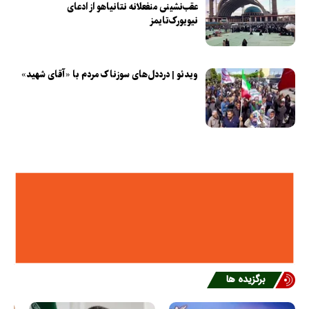
عقب‌نشینی منفعلانه نتانیاهو از ادعای
نیویورک‌تایمز
ویدئو | درددل‌های سوزناک مردم با «آقای شهید»
برگزیده ها