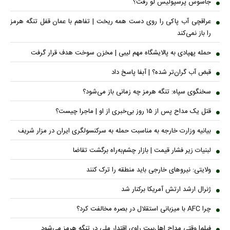
جاسوس پرسپولیس لو رفت؟
عراقچی آب پاکی را روی دست همه ریخت | تفاهم با عمان قفل تنگه هرمز
را باز نمی‌کند
حمله پهپادی به پالایشگاه مهم لیبی | مخزن سوخت هدف قرار گرفت
قبض آب گران‌تر شده؟ | آبفا پاسخ داد
سخنگوی سپاه: تنگه هرمز چه زمانی باز می‌شود؟
قتل یک مداح پس از ۱۵ روز بی‌خبری از او | ماجرا چیست؟
بیانیه وزارت خارجه به مناسبت حمله به سرکنسولگری ایران در مزار شریف
لبنیات زیر فشار قیمت | بازار چشم‌به‌راه برگشت تقاضا
ولایتی: نیرو‌های خارجی باید منطقه را ترک کنند
ژنرال ارشد ارتش آمریکا برکنار شد
چرا AFC با میزبانی استقلال در بصره مخالفت کرد؟
فیلم| وقتی مداح اهل‌بیت راوی اقتدار ملی در تنگه هرمز می‌شود