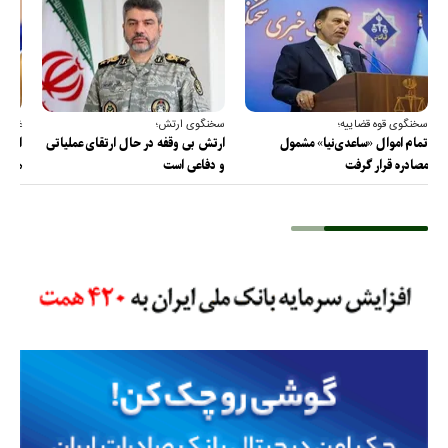
سخنگوی قوه قضاییه؛
سخنگوی ارتش؛
غریب 
تمام اموال «ساعدی‌نیا» مشمول
ارتش بی وقفه در حال ارتقای عملیاتی
ایران
مصادره قرار گرفت
و دفاعی است
هرمز 