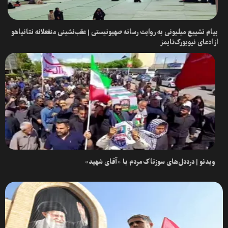
پیام تشییع میلیونی به روایت رسانه صهیونیستی | عقب‌نشینی منفعلانه نتانیاهو
از ادعای نیویورک‌تایمز
ویدئو | درددل‌های سوزناک مردم با «آقای شهید»