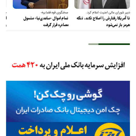
دبیر شورای عالی امنیت اعلام کرد:
سخنگوی قوه قضاییه؛
سخنگ
تا آمریکا رفتارش را اصلاح نکند، تنگه
تمام اموال «ساعدی‌نیا» مشمول
ارتش 
هرمز باز نمی‌شود
مصادره قرار گرفت
و دف