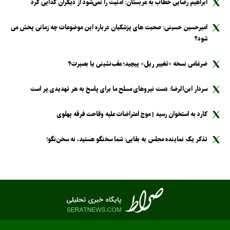
ابراهیم رضایی خطاب به عربستان: امنیت را نمی‌شود از دیگران گدایی کرد
امیرحسین حسینی: صحبت های پزشکیان درباره این موضوعات چه زمانی پخش می
شود؟
ضرغامی نسخه «تغییر ریل» پیچید؛ عقب‌نشینی یا بصیرت؟
سردار ابن‌الرضا: دست نیرو‌های مسلح ما برای پاسخ به هر تهدیدی پر است
کارد به استخوان رسید | موج اعتراضات علیه وقاحت فرقه پهلوی
تذکر یک نماینده مجلس به بقایی: شما سخنگو هستید، نه سخن‌نگو!