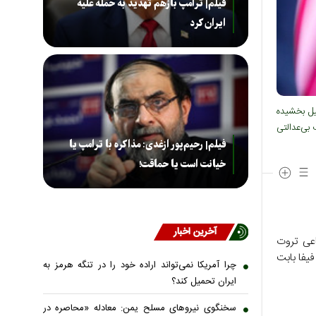
فیلم| ترامپ بازهم تهدید به حمله علیه
ایران کرد
لیل بخشیده
 بی‌عدالتی
فیلم| رحیم‌پور ازغدی: مذاکره با ترامپ یا
خیانت است یا حماقت!
آخرین اخبار
اعی تروت
فیفا بابت
چرا آمریکا نمی‌تواند اراده خود را در تنگه هرمز به
ایران تحمیل کند؟
سخنگوی نیروهای مسلح یمن: معادله «محاصره در