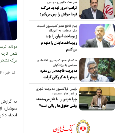
سیاست خارجی مجلس:
ترامپ امروز تهدید می‌کند
فردا حرفش را پس می‌گیرد
پیام قاطع عضو کمیسیون امنیت
ملی مجلس به آمریکا:
زیرساخت ایران را بزند
زیرساخت‌هایتان را منهدم
دونالد ترام
می‌کنیم
شدن کارت قر
بزرگ تشکر م
هشدار عضو کمیسیون اقتصادی
مجلس به پزشکیان:
مدیریت فاجعه‌بار ارز سفره
کد خبر :
۴
مردم را به گروگان گرفت
رئیس فراکسیون مدیریت شهری
و شوراهای مجلس؛
چرا بنزین را با دلار می‌سنجند
به گزارش 
وقتی حقوق‌ها ریالی است؟
سوشال، از 
انجام داد