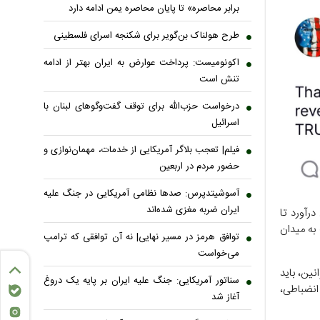
برابر محاصره» تا پایان محاصره یمن ادامه دارد
طرح هولناک بن‌گویر برای شکنجه اسرای فلسطینی
اکونومیست: پرداخت عوارض به ایران بهتر از ادامه
تنش است
درخواست حزب‌الله برای توقف گفت‌وگوهای لبنان با
اسرائیل
فیلم| تعجب بلاگر آمریکایی از خدمات، مهمان‌نوازی و
حضور مردم در اربعین
آسوشیتدپرس: صدها نظامی آمریکایی در جنگ علیه
ایران ضربه مغزی شده‌اند
رآورد تا
م نهایی جام جهانی ۲۰۲۶ برابر بلژیک به میدان
توافق هرمز در مسیر نهایی| نه آن توافقی که ترامپ
می‌خواست
نین، باید
سناتور آمریکایی: جنگ علیه ایران بر پایه یک دروغ
یفا با استناد به ماده ۲۷ آیین‌نامه انضباطی،
آغاز شد