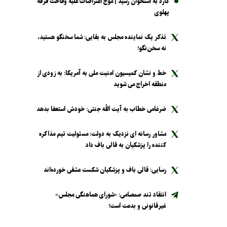
کارد به استخوان رسید | موج اعتراضات علیه وقاحت فرقه
پهلوی
تذکر یک نماینده مجلس به بقایی: شما سخنگو هستید،
نه سخن‌نگو!
خط و نشان کمیسیون امنیت ملی به آمریکا: به زودی از
منطقه اخراج می شوید
ضرغامی خطاب به آیت الله جنتی: خودش استعفا بدهد
مشاور رسانه ای نزدیک به دولت: مسئولیت تیم مذاکره
کننده را پزشکیان به قالی باف داد
رسایی: قالی باف و پزشکیان شکست عشقی خورده‌اند
انتقاد تند صمصامی: «شورای هماهنگی مجلس»
غیرقانونی و بدعت است!