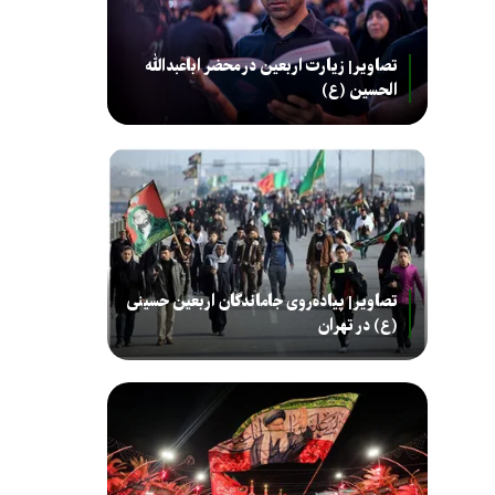
تصاویر| زیارت اربعین در محضر اباعبدالله
الحسین (ع)
تصاویر| پیاده‌روی جاماندگان اربعین حسینی
(ع) در تهران