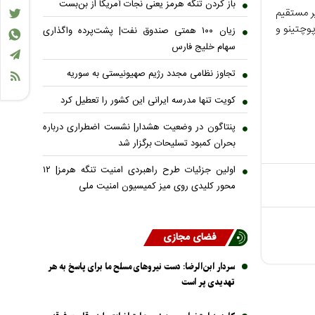
باز کردن تنگه هرمز یعنی نجات آمریکا از بن‌بست
ثیر مستقیم
پوچتینو و
زیان ۱۰۰ همتی صندوق نفت| پشت‌پرده واگذاری
سهام خلیج فارس
تجاوز نظامی مجدد رژیم صهیونیستی به سوریه
کویت تنها مدرسه ایرانی این کشور را تعطیل کرد
پنتاگون در وضعیت هشدار| نشست اضطراری درباره
بحران کمبود تسلیحات برگزار شد
اولین جزئیات طرح راهبردی امنیت تنگه هرمز| ۱۲
محور کلیدی روی میز کمیسیون امنیت ملی
فضای مجازی
سردار ابن‌الرضا: دست نیرو‌های مسلح ما برای پاسخ به هر
تهدیدی پر است