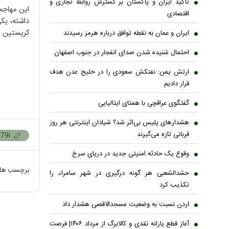
تاکید ایران و پاکستان بر گسترش روابط تجاری و
اقتصادی
داشته، یکی
کریستین پ
ایران و عمان به نقطه توافق درباره هرمز رسیدند
احتمال شنیده شدن صدای انفجار در جنوب اصفهان
ارتش یمن: نفتکش سعودی را در خلیج عدن هدف
قرار دادیم
گفتگوی عراقچی با همتای ایتالیایی
هشدارهای پلیس بی‌اثر شد؟ شیادان اینترنتی هر روز
قربانی تازه می‌گیرند
وقوع یک حادثه امنیتی جدید در دریای سرخ
برچسب ها
حشدالشعبی هر گونه درگیری در شهر سامراء را
تکذیب کرد
اردن نسبت به وضعیت مسجدالاقصی هشدار داد
آغاز قطع یارانه نقدی و کالابرگ از مرداد ۱۴۰۶| فرصت