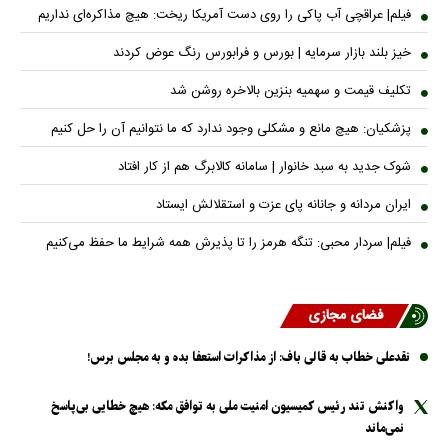
فیلم| عراقچی آب پاکی را روی دست آمریکا ریخت: هیچ مذاکره‌ای نداریم
خیز بلند بازار سرمایه | بورس و فرابورس رنگ عوض کردند
تکلیف قیمت و سهمیه بنزین بالاخره روشن شد
پزشکیان: هیچ مانع و مشکلی وجود ندارد که ما نتوانیم آن را حل کنیم
شوک جدید به سبد خانوار | سامانه کالابرگ هم از کار افتاد
ایران مردانه و جانانه پای عزت و استقلالش ایستاد
فیلم| سردار محبی: تنگه هرمز را تا پذیرش همه شرایط ما حفظ می‌کنیم
فضای مجازی
نقدعلی خطاب به قالی باف: از مذاکرات استعفا بده و به مجلس برس!
واکنش تند رئیس کمیسیون امنیت ملی به توافق مکه: هیچ خطایی بی‌پاسخ
نمی‌ماند