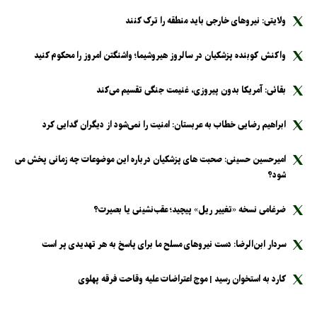
ولایتی: نیرو‌های خارجی باید منطقه را ترک کنند
واکنش کوبنده پزشکیان در سالروز هیروشیما؛ واشنگتن امروز را محکوم کنید
بقائی: آمریکا بدون پیروزی، غنیمت جنگی تقسیم می‌کند
ابراهیم رضایی خطاب به عربستان: امنیت را نمی‌شود از دیگران گدایی کرد
امیرحسین حسینی: صحبت های پزشکیان درباره این موضوعات چه زمانی پخش می
شود؟
ضرغامی نسخه «تغییر ریل» پیچید؛ عقب‌نشینی یا بصیرت؟
سردار ابن‌الرضا: دست نیرو‌های مسلح ما برای پاسخ به هر تهدیدی پر است
کارد به استخوان رسید | موج اعتراضات علیه وقاحت فرقه پهلوی