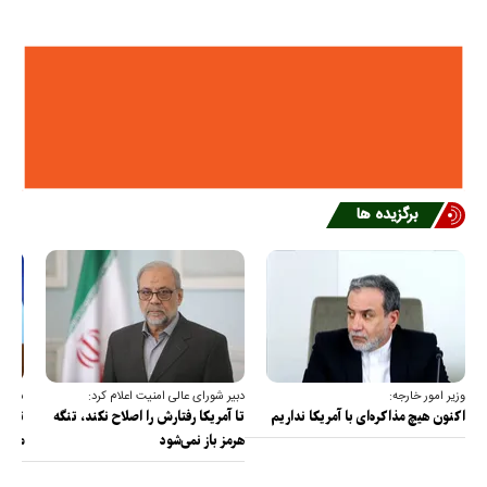
برگزیده ها
وزیر امور خارجه:
دبیر شورای عالی امنیت اعلام کرد:
سخنگو
اکنون هیچ مذاکره‌ای با آمریکا نداریم
تا آمریکا رفتارش را اصلاح نکند، تنگه
تمام 
هرمز باز نمی‌شود
مصادر