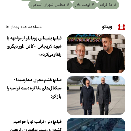
# مذاکرات
# قیمت دلار
# مجلس شورای اسلامی
ویدئو
مشاهده همه ویدئو ها
فیلم| پشیمانی پویانفر از مواجهه با
شهید لاریجانی: «کاش طور دیگری
رفتار می‌کردم»
فیلم| خشم مجری صداوسیما :
سیگنال‌های مذاکره دست ترامپ را
باز کرد
فیلم| بنر «ترامپ تو را خواهیم
کشت» در مسیر پیاده‌روی اربعین