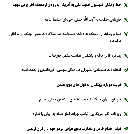
خط و نشان کمیسیون امنیت ملی به آمریکا: به زودی از منطقه اخراج می شوید
ضرغامی خطاب به آیت الله جنتی: خودش استعفا بدهد
مشاور رسانه ای نزدیک به دولت: مسئولیت تیم مذاکره کننده را پزشکیان به قالی
باف داد
رسایی: قالی باف و پزشکیان شکست عشقی خورده‌اند
انتقاد تند صمصامی: «شورای هماهنگی مجلس» غیرقانونی و بدعت است!
فریب دوباره پزشکیان به قول های پوچ دشمن
نبویان: ایران جنگ‌طلب نیست؛ صلح با دشمن یعنی تسلیم
روزنامه نگار امریکایی: ترامپ جرات آغاز حمله به ایران را ندارد
فیلم| اقدام خاص و متفاوت مامور عراقی در مواجهه با زائران اربعین