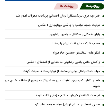
پربازدیدها
پربحث ها
خبر مهم برای بازنشستگان| زمان احتمالی پرداخت معوقات اعلام شد
توئیت جدید ترامپ با چاشنی رویاپردازی+ عکس
پایان همکاری استقلال با رامین رضاییان
حساب‌ شرکت ملی نفت ایران را بستند
فیگو علیه اینفانتینو: «همین حالا برو!»
واکنش خاص رامین رضاییان به جدایی از استقلال+ عکس
حباب دستمزدهای والیبالیست‌ها از فوتبالیست‌ها سبقت گرفت
خط و نشان کمیسیون امنیت ملی به آمریکا: به زودی از منطقه اخراج می
شوید
تجمعات شبانه در خیابان ها تا چه زمانی ادامه دارد؟
صدای انفجار در استان تهران| سپاه اطلاعیه صادر کرد