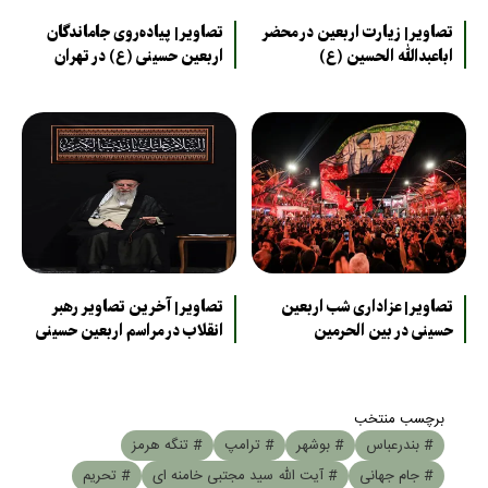
تصاویر| زیارت اربعین در محضر
تصاویر| پیاده‌روی جاماندگان
اباعبدالله الحسین (ع)
اربعین حسینی (ع) در تهران
تصاویر| عزاداری شب اربعین
تصاویر| آخرین تصاویر رهبر
حسینی در بین الحرمین
انقلاب در مراسم اربعین حسینی
برچسب منتخب
# بندرعباس
# بوشهر
# ترامپ
# تنگه هرمز
# جام جهانی
# آیت الله سید مجتبی خامنه ای
# تحریم