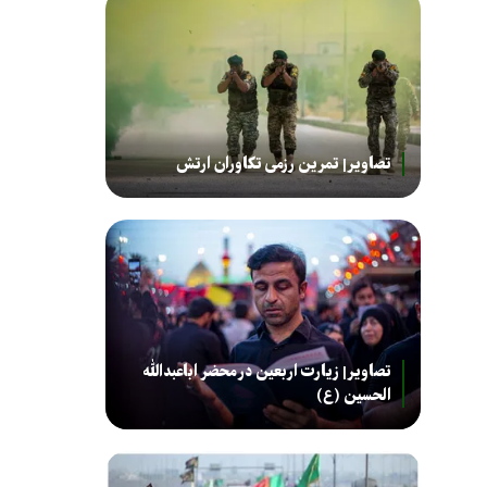
تصاویر| تمرین رزمی تکاوران ارتش
تصاویر| زیارت اربعین در محضر اباعبدالله
الحسین (ع)