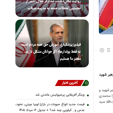
روایت تکان‌دهنده امدادگر هلال احمر از
نخستین لحظات حمله به مدرسه میناب
فیلم| پزشکیان: آموزش حق همه مردم است،
نه فقط پولدارها| اگر جوانان مشکل دارند،
مقصر ما هستیم
هبر شهید
آخرین اخبار
بر شهید و
وینگر آفریقایی پرسپولیس ماندنی شد
ر ۱۴ ماه‌اش، شهید زهرا محمدی
الله سید
قیمت جدید انواع حبوبات در بازار| لوبیا چیتی، نخود،
عدس و...کیلویی چند شد؟ + جدول ۱۶ مرداد ۱۴۰۵