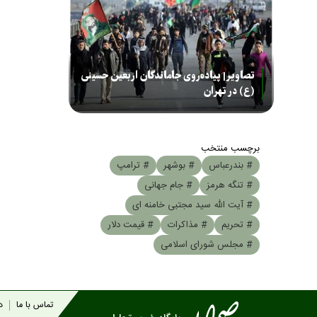
تصاویر| پیاده‌روی جاماندگان اربعین حسینی
(ع) در تهران
برچسب منتخب
# بندرعباس
# بوشهر
# ترامپ
# تنگه هرمز
# جام جهانی
# آیت الله سید مجتبی خامنه ای
# تحریم
# مذاکرات
# قیمت دلار
# مجلس شورای اسلامی
تماس با ما
در