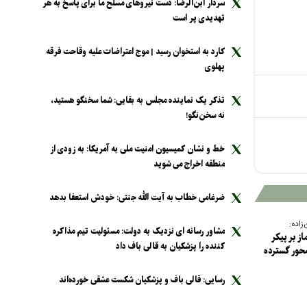
سردار ابن‌الرضا: دست نیرو‌های مسلح ما برای پاسخ به هر
تهدیدی پر است
کارد به استخوان رسید | موج اعتراضات علیه وقاحت فرقه
پهلوی
تذکر یک نماینده مجلس به بقایی: شما سخنگو هستید،
نه سخن‌نگو!
خط و نشان کمیسیون امنیت ملی به آمریکا: به زودی از
منطقه اخراج می شوید
ضرغامی خطاب به آیت الله جنتی: خودش استعفا بدهد
اده:
مشاور رسانه ای نزدیک به دولت: مسئولیت تیم مذاکره
ز بر پیکر
کننده را پزشکیان به قالی باف داد
حور گسترده
رسایی: قالی باف و پزشکیان شکست عشقی خورده‌اند