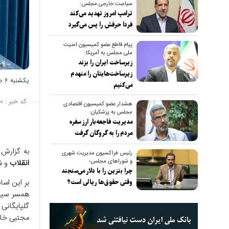
سیاست خارجی مجلس:
ترامپ امروز تهدید می‌کند
فردا حرفش را پس می‌گیرد
پیام قاطع عضو کمیسیون امنیت
ملی مجلس به آمریکا:
زیرساخت ایران را بزند
زیرساخت‌هایتان را منهدم
یکشنبه ۶ صبح مراسم اقامه نماز بر پیکر رهبر شهید و خانواده ایشان برگزار می‌شود.
می‌کنیم
کد خبر :
۰
هشدار عضو کمیسیون اقتصادی
مجلس به پزشکیان:
مدیریت فاجعه‌بار ارز سفره
مردم را به گروگان گرفت
به گزارش صراط ب
رئیس فراکسیون مدیریت شهری
و شوراهای مجلس؛
انقلاب
و شه
چرا بنزین را با دلار می‌سنجند
بر این اسا
وقتی حقوق‌ها ریالی است؟
گلپایگانی
مجتبی خام