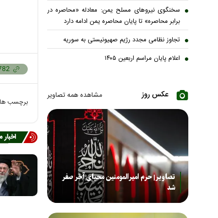
سخنگوی نیروهای مسلح یمن: معادله «محاصره در
برابر محاصره» تا پایان محاصره یمن ادامه دارد
تجاوز نظامی مجدد رژیم صهیونیستی به سوریه
اعلام پایان مراسم اربعین ۱۴۰۵
عکس روز
مشاهده همه تصاویر
برچسب ها
اخبار 
تصاویر| حرم امیرالمومنین محیای آخر صفر
شد