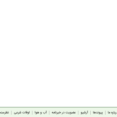
باره ما
پیوندها
آرشیو
عضویت در خبرنامه
آب و هوا
اوقات شرعی
نظرسن