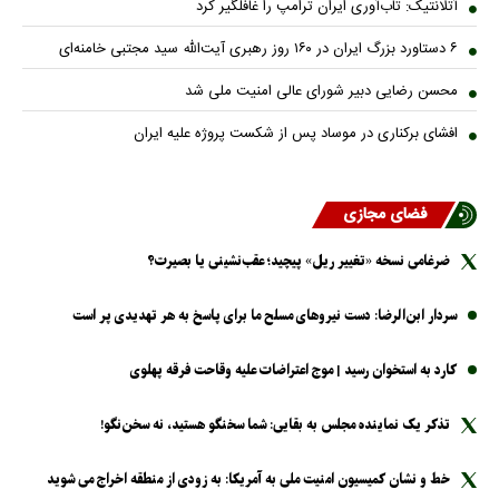
آتلانتیک: تاب‌آوری ایران ترامپ را غافلگیر کرد
۶ دستاورد بزرگ ایران در ۱۶۰ روز رهبری آیت‌الله سید مجتبی خامنه‌ای
محسن رضایی دبیر شورای عالی امنیت ملی شد
افشای برکناری در موساد پس از شکست پروژه علیه ایران
فضای مجازی
ضرغامی نسخه «تغییر ریل» پیچید؛ عقب‌نشینی یا بصیرت؟
سردار ابن‌الرضا: دست نیرو‌های مسلح ما برای پاسخ به هر تهدیدی پر است
کارد به استخوان رسید | موج اعتراضات علیه وقاحت فرقه پهلوی
تذکر یک نماینده مجلس به بقایی: شما سخنگو هستید، نه سخن‌نگو!
خط و نشان کمیسیون امنیت ملی به آمریکا: به زودی از منطقه اخراج می شوید