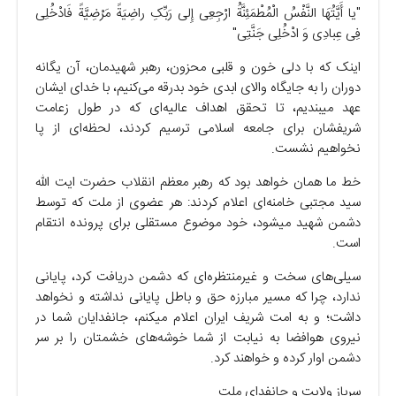
"یا أَیَّتُهَا النَّفْسُ الْمُطْمَئِنَّةُ ارْجِعِی إِلى رَبِّکِ راضِیَةً مَرْضِیَّةً فَادْخُلِی
فِی عِبادِی وَ ادْخُلِی جَنَّتِی"
اینک که با دلی خون و قلبی محزون، رهبر شهیدمان، آن یگانه
دوران را به جایگاه والای ابدی خود بدرقه می‌کنیم، با خدای ایشان
عهد میبندیم، تا تحقق اهداف عالیه‌ای که در طول زعامت
شریفشان برای جامعه اسلامی ترسیم کردند، لحظه‌ای از پا
نخواهیم نشست.
خط ما همان خواهد بود که رهبر معظم انقلاب حضرت ایت الله
سید مجتبی خامنه‌ای اعلام کردند: هر عضوی از ملت که توسط
دشمن شهید میشود، خود موضوع مستقلی برای پرونده انتقام
است.
سیلی‌های سخت و غیرمنتظره‌ای که دشمن دریافت کرد، پایانی
ندارد، چرا که مسیر مبارزه حق و باطل پایانی نداشته و نخواهد
داشت؛ و به امت شریف ایران اعلام میکنم، جانفدایان شما در
نیروی هوافضا به نیابت از شما خوشه‌های خشمتان را بر سر
دشمن اوار کرده و خواهند کرد.
سرباز ولایت و جانفدای ملت