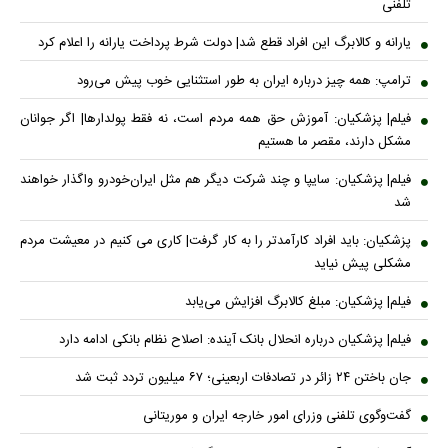
تلفنی
یارانه و کالابرگ این افراد قطع شد| دولت شرط پرداخت یارانه را اعلام کرد
ترامپ: همه چیز درباره ایران به طور استثنایی خوب پیش می‌رود
فیلم| پزشکیان: آموزش حق همه مردم است، نه فقط پولدارها| اگر جوانان
مشکل دارند، مقصر ما هستیم
فیلم| پزشکیان: سایپا و چند شرکت دیگر هم مثل ایران‌خودرو واگذار خواهند
شد
پزشکیان: باید افراد کارآمدتر را به کار گرفت| کاری می کنیم در معیشت مردم
مشکلی پیش نیاید
فیلم| پزشکیان: مبلغ کالابرگ افزایش می‌یابد
فیلم| پزشکیان درباره انحلال بانک آینده: اصلاح نظام بانکی ادامه دارد
جان باختن ۲۴ زائر در تصادفات اربعینی؛ ۶۷ میلیون تردد ثبت شد
گفت‌وگوی تلفنی وزرای امور خارجه ایران و موریتانی