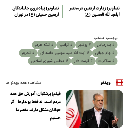
تصاویر| زیارت اربعین در محضر
تصاویر| پیاده‌روی جاماندگان
اباعبدالله الحسین (ع)
اربعین حسینی (ع) در تهران
برچسب منتخب
# بندرعباس
# بوشهر
# ترامپ
# تنگه هرمز
# جام جهانی
# آیت الله سید مجتبی خامنه ای
# تحریم
# مذاکرات
# قیمت دلار
# مجلس شورای اسلامی
ویدئو
مشاهده همه ویدئو ها
فیلم| پزشکیان: آموزش حق همه
مردم است، نه فقط پولدارها| اگر
جوانان مشکل دارند، مقصر ما
هستیم