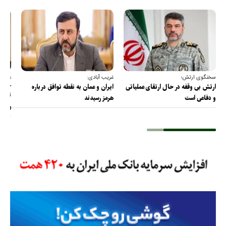
سخنگوی ارتش؛
غریب آبادی:
عضو ک
خارج
ارتش بی وقفه در حال ارتقای عملیاتی
ایران و عمان به نقطه توافق درباره
ترامپ
و دفاعی است
هرمز رسیدند
را پس