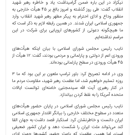
نیکزاد در این باره ضمن گرامیداشت یاد و خاطره رهبر شهید
انقلاب گفت: طی روز گذشته و امروز بالغ بر ۴۵ هیأت خارجی به
منظور وداع و ادای احترام به پیکر مطهر رهبر شهید انقلاب وارد
جمهوری اسلامی ایران شدند. در همین رابطه لازم به ذکر است که
ما هیچگونه دعوتی از کشور‌های اروپایی برای شرکت در این
مراسم نداشته‌ایم.
نایب رئیس مجلس شورای اسلامی با بیان اینکه هیأت‌های
ورودی اعم از دولتی و پارلمانی و مردمی بودند، گفت: ۱۲ هیأت از
۴۵ هیأت ورودی در سطح پارلمانی بوده‌اند.
وی در ادامه تصریح کرد: باور ترامپ ملعون بر این بود که ما ۳
روزه تسلیم خواهیم شد، اما عظمت رهبر شهید، مقاومت مردم ما
در کنار رهبری آیت الله سیدمجتبی خامنه‌ای توانست ایالات
متحده آمریکا را به غلط کردن بیاندازد.
نایب رئیس مجلس شورای اسلامی در پایان حضور هیأت‌های
متعدد در سطوح مختلف خارجی را بیانگر اقتدار جمهوری اسلامی
ایران دانست و خاطرنشان کرد: استکبار قصد داشت به جهان القا
کند می‌تواند ملت ایران را شکست دهد و ایران کشور ضعیفی
است، اما همین عظمت که باعث حضور کشور‌ها جهت ادای