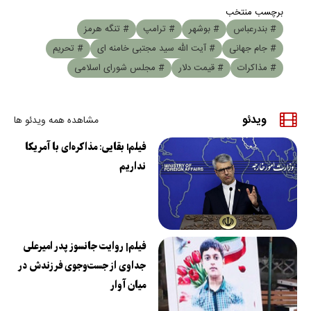
برچسب منتخب
# بندرعباس
# بوشهر
# ترامپ
# تنگه هرمز
# جام جهانی
# آیت الله سید مجتبی خامنه ای
# تحریم
# مذاکرات
# قیمت دلار
# مجلس شورای اسلامی
ویدئو
مشاهده همه ویدئو ها
فیلمl بقایی: مذاکره‌ای با آمریکا
نداریم
فیلم| روایت جانسوز پدر امیرعلی
جداوی از جست‌وجوی فرزندش در
میان آوار