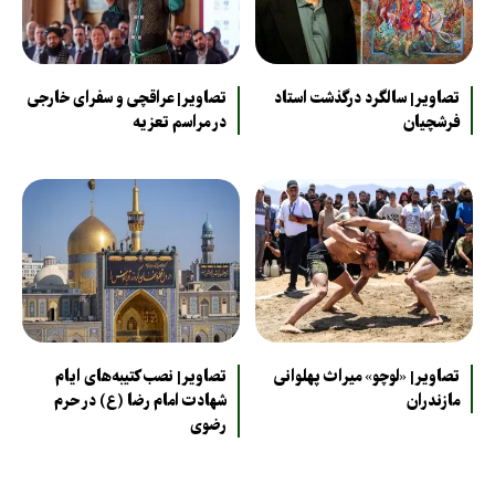
تصاویر| سالگرد درگذشت استاد
تصاویر| عراقچی و سفرای خارجی
فرشچیان
در مراسم تعزیه
تصاویر| «لوچو» میراث پهلوانی
تصاویر| نصب کتیبه‌های ایام
مازندران
شهادت امام رضا (ع) در حرم
رضوی