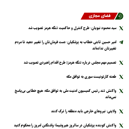
فضای مجازی
سید محمود نبویان: طرح کنترل و حاکمیت تنگه هرمز تصویب شد
امیر حسین ثابتی خطاب به پزشکیان: دست فرمان‌تان را تغییر دهید تا مردم
تغییرتان نداده‌اند
تصمیم مهم مجلس درباره تنگه هرمز| طرح اقدام راهبردی تصویب شد
طعنه کارتونیست سوری به توافق مکه
واکنش تند رئیس کمیسیون امنیت ملی به توافق مکه: هیچ خطایی بی‌پاسخ
نمی‌ماند
ولایتی: نیرو‌های خارجی باید منطقه را ترک کنند
واکنش کوبنده پزشکیان در سالروز هیروشیما؛ واشنگتن امروز را محکوم کنید