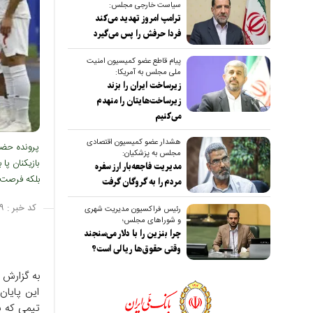
سیاست خارجی مجلس:
ترامپ امروز تهدید می‌کند
فردا حرفش را پس می‌گیرد
پیام قاطع عضو کمیسیون امنیت
ملی مجلس به آمریکا:
زیرساخت ایران را بزند
زیرساخت‌هایتان را منهدم
می‌کنیم
هشدار عضو کمیسیون اقتصادی
پرونده حضور
مجلس به پزشکیان:
بازیکنان پا
مدیریت فاجعه‌بار ارز سفره
بلکه فرصت ط
مردم را به گروگان گرفت
کد خبر :
۹
رئیس فراکسیون مدیریت شهری
و شوراهای مجلس؛
چرا بنزین را با دلار می‌سنجند
وقتی حقوق‌ها ریالی است؟
این پایان
تیمی که ب