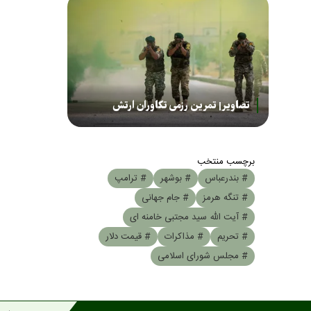
تصاویر| تمرین رزمی تکاوران ارتش
برچسب منتخب
# بندرعباس
# بوشهر
# ترامپ
# تنگه هرمز
# جام جهانی
# آیت الله سید مجتبی خامنه ای
# تحریم
# مذاکرات
# قیمت دلار
# مجلس شورای اسلامی