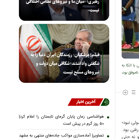
رهبری؛ «میان ما و نیروهای نظامی اختلافی
نیست»
فیلم| پزشکیان: رزمندگان ایران دنیا را به
شگفتی واداشتند؛ شکافی میان دولت و
با اتکا به
نیروهای مسلح نیست
اموفق بود،
آخرین اخبار
هواشناسی زمان پایان گرمای تابستان را اعلام کرد|
یک ناکامی معمولی نبود؛
۵۰ روز گرم در پیش است
فنی بود.
تصاویر| آماده‌سازی مواکب جاده‌های منتهی به مشهد
و نه حتی