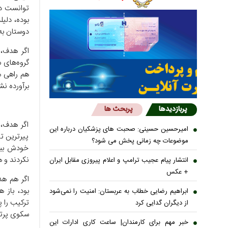
توانست دست
بوده، دلی
دوستان به 
اگر هدف، 
هم راهی م
برآورده نش
پربازدیدها
پربحث ها
اگر هدف، 
امیرحسین حسینی: صحبت های پزشکیان درباره این
پیرترین تی
موضوعات چه زمانی پخش می شود؟
خودش ببرد
نکردند و 
انتشار پیام عجیب ترامپ و اعلام پیروزی مقابل ایران
+ عکس
اگر هم هد
بود، باز 
ابراهیم رضایی خطاب به عربستان: امنیت را نمی‌شود
ترکیب را پ
از دیگران گدایی کرد
سکوی پرتاب
خبر مهم برای کارمندان| ساعت کاری ادارات این