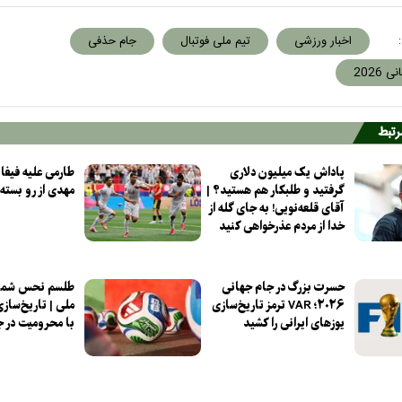
:
اخبار ورزشی
تیم ملی فوتبال
جام حذفی
 2026
مرتبط
پاداش یک میلیون دلاری
طارمی علیه فیفا؛
گرفتید و طلبکار هم هستید؟ |
مهدی از رو بسته
آقای قلعه‌نویی! به جای گله از
خدا از مردم عذرخواهی کنید
حسرت بزرگ در جام جهانی
۲۰۲۶؛ VAR ترمز تاریخ‌سازی
ملی | تاریخ‌سازی
یوزهای ایرانی را کشید
با محرومیت در 