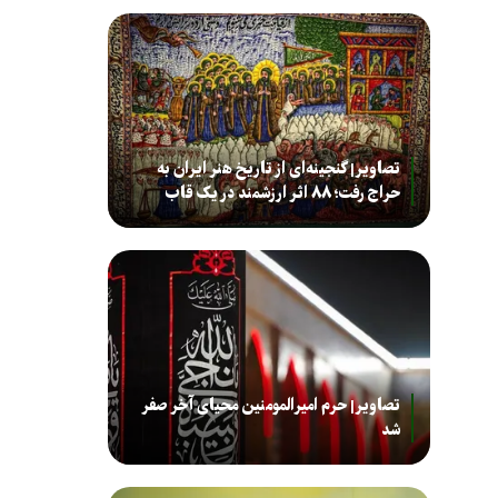
تصاویر| گنجینه‌ای از تاریخ هنر ایران به
حراج رفت؛ ۸۸ اثر ارزشمند در یک قاب
تصاویر| حرم امیرالمومنین محیای آخر صفر
شد