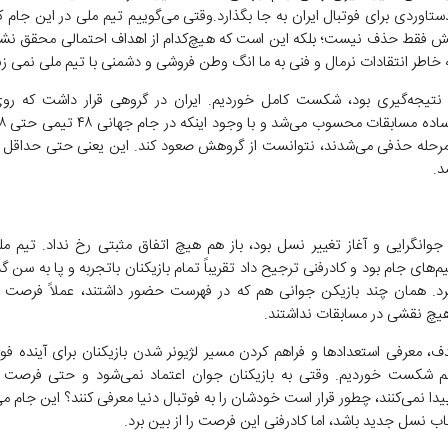
اوردی برای فوتبال ایران به جا بگذارد.وقتی می‌گوییم تیم ملی در این جام کام
لش فقط حذف نیست؛ بلکه این است که هیچ‌کدام از اهداف احتمالی محقق نشد.ا
خاطر انتقادات نرمال و فنی به ما انگ وطن فروشی و دشمنی با تیم ملی نمی زن
نتیجه‌گیری بود، شکست کامل خوردیم. ایران در گروهی قرار داشت که روی
رحله حذفی می‌شدند، نتوانست از گروهش صعود کند. این یعنی حتی حداقل ا
د.
جوانگرایی و آغاز تغییر نسل بود، باز هم هیچ اتفاق مثبتی رخ نداد. تیم مل
م‌های جام بود و کادرفنی ترجیح داد تقریباً تمام بازیکنان باتجربه و پا به سن گذا
. همان چند بازیکن جوانی هم که در فهرست حضور داشتند، عملاً فرصت ب
هیچ نقشی در مسابقات نداشتند.
ف، معرفی استعدادها و فراهم کردن مسیر لژیونر شدن بازیکنان برای آینده فوتب
هم شکست خوردیم. وقتی به بازیکنان جوان اعتماد نمی‌شود و حتی فرصت
یدا نمی‌کنند، چطور قرار است خودشان را به فوتبال دنیا معرفی کنند؟ این جام 
 نسل جدید باشد، اما کادرفنی این فرصت را از بین برد.