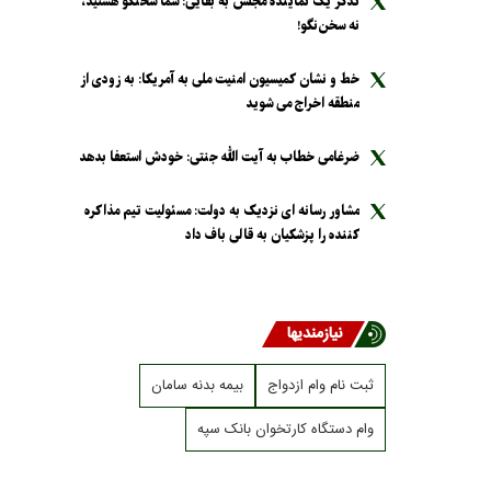
تذکر یک نماینده مجلس به بقایی: شما سخنگو هستید،
نه سخن‌نگو!
خط و نشان کمیسیون امنیت ملی به آمریکا: به زودی از
منطقه اخراج می شوید
ضرغامی خطاب به آیت الله جنتی: خودش استعفا بدهد
مشاور رسانه ای نزدیک به دولت: مسئولیت تیم مذاکره
کننده را پزشکیان به قالی باف داد
نیازمندیها
ثبت نام وام ازدواج
بیمه بدنه سامان
وام دستگاه کارتخوان بانک سپه