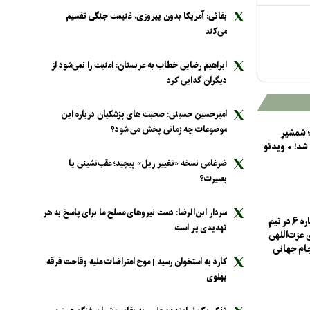
بقائی: آمریکا بدون پیروزی، غنیمت جنگی تقسیم
می‌کند
ابراهیم رضایی خطاب به عربستان: امنیت را نمی‌شود از
دیگران گدایی کرد
امیرحسین حسینی: صحبت های پزشکیان درباره این
موضوعات چه زمانی پخش می شود؟
 شمشیرِ
 شد! + ویدئو
ضرغامی نسخه «تغییر ریل» پیچید؛ عقب‌نشینی یا
بصیرت؟
سردار ابن‌الرضا: دست نیرو‌های مسلح ما برای پاسخ به هر
طلسم نحس شماره ۶ در تیم
تهدیدی پر است
 عزت‌اللهی
جام جهانی
کارد به استخوان رسید | موج اعتراضات علیه وقاحت فرقه
پهلوی