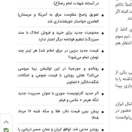
در آستانه شهادت امام رضا(ع)
لاً ناکام
لبته اگر
تعویق پاسخ مقاومت عراق به آمریکا و عربستان|
ند.
العامری خواستار خویشتنداری شد
 کاغذ از
ممنوعیت جدید برای خرید و فروش املاک با سند
گروه‌های ساده مسابقات محسوب می‌شد و با وجود اینکه در جام جهانی ۴۸ تیمی حتی ۸ تیم سوم
سبزرنگ| تنظیم قولنامه دیگر اعتبار ندارد
نتظار هم
قیمت جدید بنزین در عراق اعلام شد| هر لیتر چند
تومان تمام می‌شود؟
رونالدو و جورجینا در این لوکیشن زیبا عروسی
ی یکی از
می‌کند؟ هتلی رویایی با قیمت نجومی و امکانات
شته را با
شگفت‌انگیز +تصاویر
ازی پیدا
اثر جدید کارتونیست سوری با عنوان مدیریت جدید
تنگه هرمز + عکس و فیلم
ال ایران
 حضور در
پیش بینی قیمت دلار، طلا و سکه شنبه ۱۷ مرداد
می‌توانست
۱۴۰۵
رویترز مدعی شد: توافق ایران و عمان مسیر دریایی را