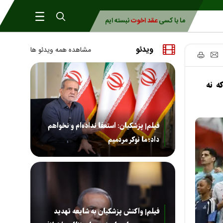
ما با کسی
عقد اخوت
نبسته ایم
ویدئو
مشاهده همه ویدئو ها
 که نه
فیلم| پزشکیان: استعفا نداده‌ام و نخواهم
داد؛ ما نوکر مردمیم
فیلم| واکنش پزشکیان به شایعه تهدید