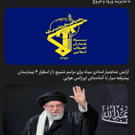
تا مدیریتِ ورود و خروج
آرایش تمام‌عیار امدادی سپاه برای مراسم تشییع | از استقرار ۴ بیمارستان
پیشرفته سیار تا آماده‌باش اورژانس هوایی