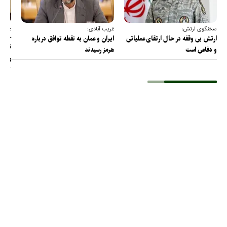
سخنگوی ارتش؛
غریب آبادی:
عضو ک
خارج
ارتش بی وقفه در حال ارتقای عملیاتی
ایران و عمان به نقطه توافق درباره
ترامپ
و دفاعی است
هرمز رسیدند
را پس