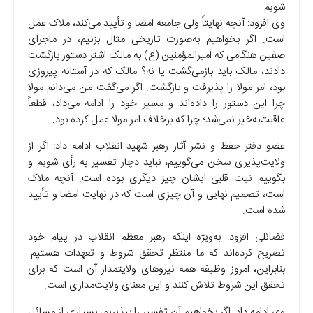
شویم
وی افزود: آنچه نهایتاً ولی جامعه امضا و تأیید می‌کند، ملاک عمل
است. اگر بخواهیم به‌صورت تاریخی مثال بزنیم، در ماجرای
صفین هنگامی که امیرالمؤمنین (ع) به مالک اشتر دستور بازگشت
دادند، مالک باید بازمی‌گشت یا نه؟ مالک که در آستانه پیروزی
بود، امر مولا را پذیرفت و بازگشت. اگر می‌گفت من می‌دانم مولا
چرا این دستور را داده‌اند و مسیر خود را ادامه می‌داد، قطعاً
عاقبت‌به‌خیر نمی‌شد؛ چرا که برخلاف امر مولا عمل کرده بود.
عضو دفتر حفظ و نشر آثار رهبر شهید انقلاب ادامه داد: اگر از
ولایت‌پذیری سخن می‌گوییم، نباید دچار تفسیر به رأی شویم و
بگوییم نیت قلبی ایشان چیز دیگری بوده است. آنچه ملاک
است، تصمیم نهایی و آن چیزی است که در نهایت امضا و تأیید
شده است.
فضائلی افزود: به‌ویژه اینکه رهبر معظم انقلاب در پیام خود
تصریح کرده‌اند که ما منتظر تحقق شروط و تعهدات هستیم.
بنابراین، امروز وظیفه همه نیروهای ولایتمدار آن است که برای
تحقق این شروط تلاش کنند و این معنای ولایت‌مداری است.
وی ادامه داد: اگر بخواهیم آن تفسیر را بپذیریم، بسیاری از مسائل