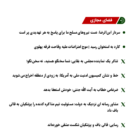
فضای مجازی
سردار ابن‌الرضا: دست نیرو‌های مسلح ما برای پاسخ به هر تهدیدی پر است
کارد به استخوان رسید | موج اعتراضات علیه وقاحت فرقه پهلوی
تذکر یک نماینده مجلس به بقایی: شما سخنگو هستید، نه سخن‌نگو!
خط و نشان کمیسیون امنیت ملی به آمریکا: به زودی از منطقه اخراج می شوید
ضرغامی خطاب به آیت الله جنتی: خودش استعفا بدهد
مشاور رسانه ای نزدیک به دولت: مسئولیت تیم مذاکره کننده را پزشکیان به قالی
باف داد
رسایی: قالی باف و پزشکیان شکست عشقی خورده‌اند