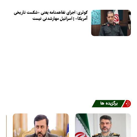
کوثری: اجرای تفاهمنامه یعنی «شکست تاریخی
آمریکا» | اسرائیل مهارشدنی نیست
برگزیده ها