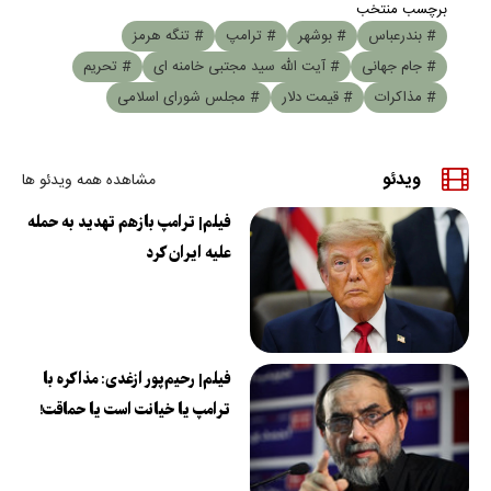
برچسب منتخب
# بندرعباس
# بوشهر
# ترامپ
# تنگه هرمز
# جام جهانی
# آیت الله سید مجتبی خامنه ای
# تحریم
# مذاکرات
# قیمت دلار
# مجلس شورای اسلامی
ویدئو
مشاهده همه ویدئو ها
فیلم| ترامپ بازهم تهدید به حمله
علیه ایران کرد
فیلم| رحیم‌پور ازغدی: مذاکره با
ترامپ یا خیانت است یا حماقت!