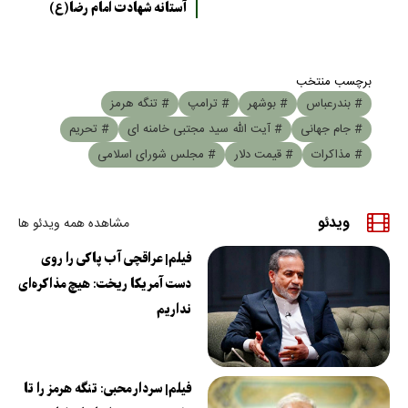
آستانه شهادت امام رضا(ع)
برچسب منتخب
# بندرعباس
# بوشهر
# ترامپ
# تنگه هرمز
# جام جهانی
# آیت الله سید مجتبی خامنه ای
# تحریم
# مذاکرات
# قیمت دلار
# مجلس شورای اسلامی
ویدئو
مشاهده همه ویدئو ها
فیلم| عراقچی آب پاکی را روی
دست آمریکا ریخت: هیچ مذاکره‌ای
نداریم
فیلم| سردار محبی: تنگه هرمز را تا