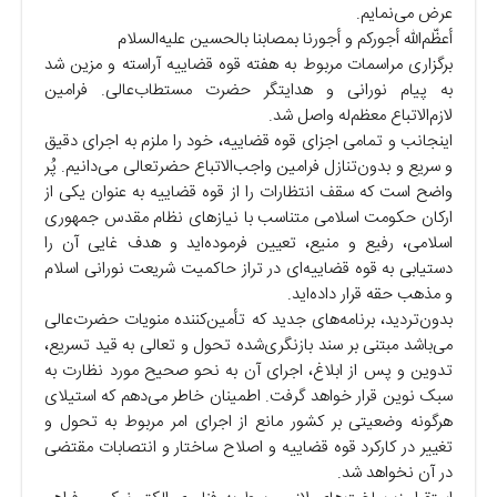
عرض می‌نمایم.
أعظّم‌الله أجورکم و أجورنا بمصابنا بالحسین علیه‌السلام
برگزاری مراسمات مربوط به هفته قوه قضاییه آراسته و مزین شد
به پیام نورانی و هدایتگر حضرت مستطاب‌عالی. فرامین
لازم‌الاتباع معظم‌له واصل شد.
اینجانب و تمامی اجزای قوه قضاییه، خود را ملزم به اجرای دقیق
و سریع و بدون‌تنازل فرامین واجب‌الاتباع حضرتعالی می‌دانیم. پُر
واضح است که سقف انتظارات را از قوه قضاییه به عنوان یکی از
ارکان حکومت اسلامی متناسب با نیازهای نظام مقدس جمهوری
اسلامی، رفیع و منیع، تعیین فرموده‌اید و هدف غایی آن را
دستیابی به قوه قضاییه‌ای در تراز حاکمیت شریعت نورانی اسلام
و مذهب حقه قرار داده‌اید.
بدون‌تردید، برنامه‌های جدید که تأمین‌کننده منویات حضرت‌عالی
می‌باشد مبتنی بر سند بازنگری‌شده تحول و تعالی به قید تسریع،
تدوین و پس از ابلاغ، اجرای آن به نحو صحیح مورد نظارت به
سبک نوین قرار خواهد گرفت. اطمینان خاطر می‌دهم که استیلای
هرگونه وضعیتی بر کشور مانع از اجرای امر مربوط به تحول و
تغییر در کارکرد قوه قضاییه و اصلاح ساختار و انتصابات مقتضی
در آن نخواهد شد.