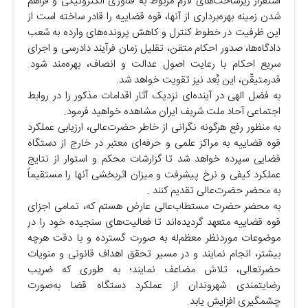
استقرار زیرساخت‌های لازم مربوط به فناوری الکترونیکی و فراهم
شدن زمینه بهره‌برداری از آنها، قوه قضاییه را قادر ساخته است از
این ظرفیت در خطوط کنترل و کاهش پرونده‌های وارده به شعب
دادگاه‌ها، صدور احکام متقن، تقلیل زمان فرآیند دادرسی و اجرای
سریع احکام با رعایت اصول عدالت و انصاف، بهره‌مند شود.
قدرمتیقّن، این بُعد نیز تقویت خواهد شد.
به فضل الهی در آینده‌ای نزدیک آثار اقدامات مذکور را در روابط
اجتماعی آحاد ملت شریف ایران مشاهده خواهید فرمود.
به منظور رفع هرگونه نگرانی از خاطر حضرت‌عالی، ارزیابی عملکرد
قوه قضاییه به مراکز علمی و حرفه‌ای معتبر در خارج از دستگاه
قضایی سپرده خواهد شد تا گزارشات محکم و استوار از نتایج
عملکرد کیفی و نرخ پیشرفت و میزان اثربخشی آنها را مستقیماً
به محضر حضرت‌عالی تقدیم کنند .
به محضر حضرت مستطاب‌عالی عارض هستم که، تمامی اجزای
قوه قضاییه متعهد گردیده‌اند تا فعالیت‌های سنجیده خود را در
موضوعات موردنظر معظم‌له به صورت گسترده و با دقت هرچه
بیشتر، انجام نمایند و در مسیر تحقق اهداف قانونی و منویات
حضرتعالی، تلاش مضاعف نمایند؛ به طوری که ضریب
رضایتمندی شهروندان از عملکرد دستگاه قضا به‌صورت
چشمگیری افزایش یابد.