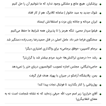
پزشکیان: هیچ مانع و مشکلی وجود ندارد که ما نتوانیم آن را حل کنیم
شوک جدید به سبد خانوار | سامانه کالابرگ هم از کار افتاد
ایران مردانه و جانانه پای عزت و استقلالش ایستاد
فیلم| سردار محبی: تنگه هرمز را تا پذیرش همه شرایط ما حفظ می‌کنیم
سخنگوی فراجا خبر داد: عامل اصلی در قتل حمیدرضا رجب‌زاده دستگیر شد
برجام کاسپین؛ «وفاق برجامی» برای واگذاری امتیازی دیگر!
رشد ۱۰۰ درصدی تراکنش‌ها؛ خرید مردم بیشتر شد یا گران‌تر؟
حاجی‌دلیگانی: مجلس اجازه تصویب کنوانسیون دریای خزر را نمی‌دهد
یمن: پالایشگاه آرامکو در جیزان با پهپاد هدف قرار گرفت
پول‌پاشی را کنار بگذارید تا فوتبال نجات پیدا کند!
آقای خرازی! زیر اسم حرب الله حرفی زده‌اید که نه نشانه شجاعت است نه به
معنای انقلابیگری!