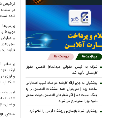
ترخیص شده
در سامانه
شده است.
بررسی‌ها 
ذی‌ربط و 
و عوارض ق
مجوزهای م
فرآیند رج
پربازدیدها
پربحث ها
بر اساس اط
شوک به فیش حقوقی مردادماه| کاهش حقوق
ارائه تعهد
کارمندان تأیید شد
و ارزی در
شبکه ارتب
پزشکیان به جای ارائه کارنامه دو ساله کلیپ انتخاباتی
ساخته بود | نمی‌توان همه مشکلات اقتصادی را به
این وضعیت
جنگ نسبت داد | اگر شعار‌های اقتصادی دولت محقق
شده‌اند، ا
نشود وزرا استیضاح می‌شوند
و فعال‌ساز
پزشکیان شرط بازسازی ورزشگاه آزادی را اعلام کرد
فعالان باز