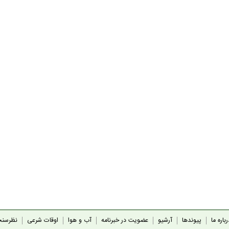
باره ما
پیوندها
آرشیو
عضویت در خبرنامه
آب و هوا
اوقات شرعی
نظرسن