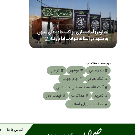
تصاویر| آماده‌سازی مواکب جاده‌های منتهی
به مشهد در آستانه شهادت امام رضا(ع)
برچسب منتخب
# بندرعباس
# بوشهر
# ترامپ
# تنگه هرمز
# جام جهانی
# آیت الله سید مجتبی خامنه ای
# تحریم
# مذاکرات
# قیمت دلار
# مجلس شورای اسلامی
تماس با ما
در