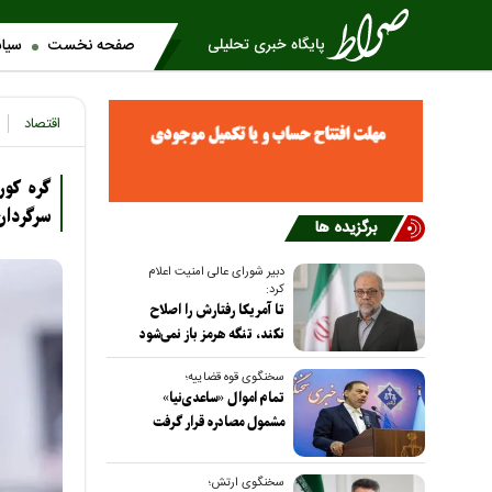
صفحه نخست
سیا
اقتصاد
گره کور
سرگردا
برگزیده ها
دبیر شورای عالی امنیت اعلام
کرد:
تا آمریکا رفتارش را اصلاح
نکند، تنگه هرمز باز نمی‌شود
سخنگوی قوه قضاییه؛
تمام اموال «ساعدی‌نیا»
مشمول مصادره قرار گرفت
سخنگوی ارتش؛