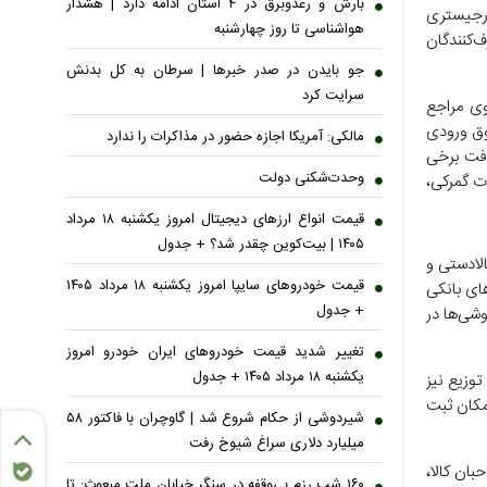
بارش و رعدوبرق در ۴ استان ادامه دارد | هشدار
 رجیستری
هواشناسی تا روز چهارشنبه
‌کنندگان
جو بایدن در صدر خبر‌ها | سرطان به کل بدنش
سرایت کرد
وی مراجع
وق ورودی
مالکی: آمریکا اجازه حضور در مذاکرات را ندارد
افت برخی
وحدت‌شکنی دولت
ت گمرکی،
قیمت انواع ارز‌های دیجیتال امروز یکشنبه ۱۸ مرداد
۱۴۰۵ | بیت‌کوین چقدر شد؟ + جدول
الادستی و
قیمت خودرو‌های سایپا امروز یکشنبه ۱۸ مرداد ۱۴۰۵
های بانکی
+ جدول
شی‌ها در
تغییر شدید قیمت خودرو‌های ایران خودرو امروز
یکشنبه ۱۸ مرداد ۱۴۰۵ + جدول
وزیع نیز
امکان ثبت
شیردوشی از حکام شروع شد | گاوچران با فاکتور ۵۸
میلیارد دلاری سراغ شیوخ رفت
بان کالا،
۱۶۰ شب رزم بی‌وقفه در سنگر خیابان ملت مبعوث: تا