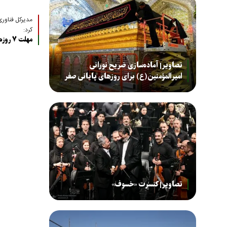
مدیرکل فناوری 
کرد:
مهلت ۷ روزه برای ثبت گوشی‌ مسافری در گمرک
تصاویر| آماده‌سازی ضریح نورانی
امیرالمؤمنین(ع) برای روزهای پایانی صفر
تصاویر| کنسرت «خسوف»