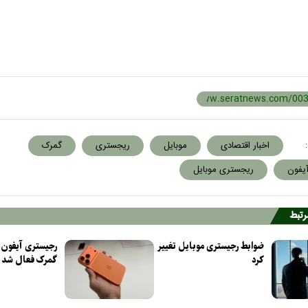
:
اخبار اقتصادی
موبایل
ریجستری
گمرک
یفون
ریجستری موبایل
مرتبط
ضوابط رجیستری موبایل تغییر
کرد
گمرک فعال شد