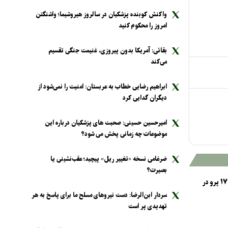
واکنش کوبنده پزشکیان در سالروز هیروشیما؛ واشنگتن
امروز را محکوم کنید
بقائی: آمریکا بدون پیروزی، غنیمت جنگی تقسیم
می‌کند
ابراهیم رضایی خطاب به عربستان: امنیت را نمی‌شود از
دیگران گدایی کرد
امیرحسین حسینی: صحبت های پزشکیان درباره این
موضوعات چه زمانی پخش می شود؟
ضرغامی نسخه «تغییر ریل» پیچید؛ عقب‌نشینی یا
بصیرت؟
رجیستری آیفون ۱۷ پرو در
سردار ابن‌الرضا: دست نیرو‌های مسلح ما برای پاسخ به هر
تهدیدی پر است