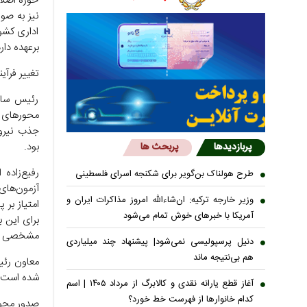
حوزه اصلا
نیز به صو
اداری کشور
برعهده دارد
تغییر فرآ
رئیس سازم
محورهای ش
جذب نیرو 
بود.
پربازدیدها
پربحث ها
طرح هولناک بن‌گویر برای شکنجه اسرای فلسطینی
وزیر خارجه ترکیه: ان‌شاءالله امروز مذاکرات ایران و
آمریکا با خبرهای خوش تمام می‌شود
برای این 
مشخصی تب
دنیل پرسپولیسی نمی‌شود| پیشنهاد چند میلیاردی
هم بی‌نتیجه ماند
معاون رئی
شده است، 
آغاز قطع یارانه نقدی و کالابرگ از مرداد ۱۴۰۵ | اسم
کدام خانوار‌ها از فهرست خط خورد؟
‌صدور مجو