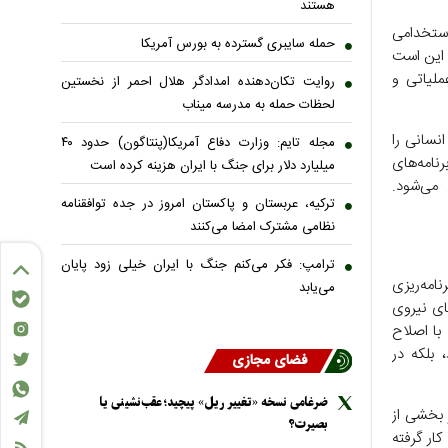
هستند
استخدامی
حمله سایبری گسترده به بورس آمریکا
 این است
ملیاتی و
روایت تکان‌دهنده امدادگر هلال احمر از نخستین
لحظات حمله به مدرسه میناب
نسانی را
مجله تایم: وزارت دفاع آمریکا(پنتاگون) حدود ۴۰
رنامه‌های
میلیارد دلار برای جنگ با ایران هزینه کرده است
می‌شود.
ترکیه، عربستان و پاکستان امروز در جده توافقنامه
نظامی مشترک امضا می‌کنند
ترامپ: فکر می‌کنم جنگ با ایران خیلی زود پایان
نامه‌ریزی
می‌یابد
ای نیروی
با اصلاح
 بلکه در
فضای مجازی
ضرغامی نسخه «تغییر ریل» پیچید؛ عقب‌نشینی یا
ز بخشی از
بصیرت؟
کار گرفته