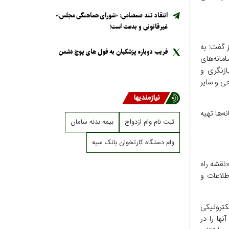
انتقاد تند صمصامی: «شورای هماهنگی مجلس»
غیرقانونی و بدعت است!
 گفت: به
فریب دوباره پزشکیان به قول های پوچ دشمن
مانه‌های
ازنگری و
حی و سایر
نیازمندیها
ه‌ها تهیه
ثبت نام وام ازدواج
بیمه بدنه سامان
وام دستگاه کارتخوان بانک سپه
«نقشه راه
طلاعات و
کترونیکی
نها را در