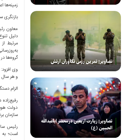
زمینه‌ها اع
بازنگری س
معاون رئی
دلیل تنوع
مرتبط از 
به‌روزرسان
گروه‌ها در 
تصاویر| تمرین رزمی تکاوران ارتش
وی افزود: 
و هر سال 
الزام دستگ
رفیع‌زاده 
دولت هوشم
سازمان بر
تصاویر| زیارت اربعین در محضر اباعبدالله
رئیس سازم
الحسین (ع)
است؛ به ای