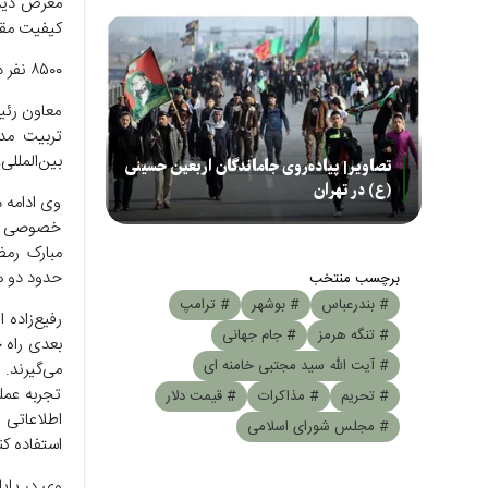
معرض دید ع
کیفیت مقر
۸۵۰۰ نفر در طرح تربیت ۵۰۰ مدیر جوان شرکت کردند
معاون رئی
تربیت مدی
بین‌المللی، برنامه جذب و تر
تصاویر| پیاده‌روی جاماندگان اربعین حسینی
(ع) در تهران
وی ادامه 
خصوصی و ک
مبارک رمض
حدود دو هفته پ
برچسب منتخب
# بندرعباس
# بوشهر
# ترامپ
رفیع‌زاده 
# تنگه هرمز
# جام جهانی
بعدی راه 
# آیت الله سید مجتبی خامنه ای
تجربه عمل
# تحریم
# مذاکرات
# قیمت دلار
اطلاعاتی 
# مجلس شورای اسلامی
استفاده کن
وی در پای