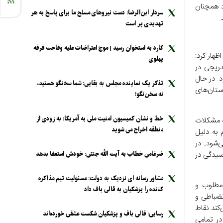
د همچنان
سردار ابن‌الرضا: دست نیرو‌های مسلح ما برای پاسخ به هر
.
تهدیدی پر است
کارد به استخوان رسید | موج اعتراضات علیه وقاحت فرقه
ت‌وگو درباره سامانه فوریت‌های اداری (فواد ۱۲۸) نیز اظهار کرد:
پهلوی
دریجی در
د. در حال
تذکر یک نماینده مجلس به بقایی: شما سخنگو هستید،
می استان‌های
نه سخن‌نگو!
خط و نشان کمیسیون امنیت ملی به آمریکا: به زودی از
ه مشکلات
منطقه اخراج می شوید
 به دلیل
‌شود. در
ین زمان رسیدگی در
ضرغامی خطاب به آیت الله جنتی: خودش استعفا بدهد
مشاور رسانه ای نزدیک به دولت: مسئولیت تیم مذاکره
 عملکرد مطلوب و
کننده را پزشکیان به قالی باف داد
رخورد انضباطی و
کند نقاط
رسایی: قالی باف و پزشکیان شکست عشقی خورده‌اند
در تمامی