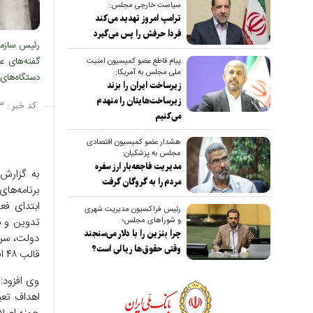
سیاست خارجی مجلس:
ترامپ امروز تهدید می‌کند
فردا حرفش را پس می‌گیرد
رئیس سازما
گفته‌های ع
پیام قاطع عضو کمیسیون امنیت
ملی مجلس به آمریکا:
دستگاه‌های
زیرساخت ایران را بزند
زیرساخت‌هایتان را منهدم
کد خبر :
۳
می‌کنیم
هشدار عضو کمیسیون اقتصادی
مجلس به پزشکیان:
مدیریت فاجعه‌بار ارز سفره
به گزارش
مردم را به گروگان گرفت
برنامه‌ها
ابتدای فع
رئیس فراکسیون مدیریت شهری
تدوین و ب
و شوراهای مجلس؛
چرا بنزین را با دلار می‌سنجند
دولت، سرم
وقتی حقوق‌ها ریالی است؟
قالب ۴۸ اقدام و پروژه مشخص، مسیر اصلاح نظام اداری را ترسیم کرد.
وی افزود:
اهداف تعی