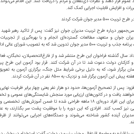
موم قرار دهند و نظرات ذی‌نفعان و مردم را دریافت کنند. این اقدام می‌تواند 
رات و افزایش قابلیت اجرایی کمک کند.
س‌جمهور درباره طرح تربیت مدیران جوان نیز گفت: پس از تاکید رهبر شهید 
ران جوان و متعهد، مطالعات گسترده‌ای انجام و با بهره‌گیری از تجربیات
بیت ۵۰۰ مدیر جوان تدوین شد که به تصویب شورای عالی اداری رسید.
داد: سال گذشته فراخوان این طرح منتشر شد و از فارغ‌التحصیلان، نخبگان، فع
ارکنان دولت دعوت شد تا در آن شرکت کنند. قرار بود آزمون این طرح پی
ان برگزار شود، که به دلیل برخی شرایط مثل جنگ، برگزاری آزمون به تعویق ا
یش این آزمون برگزار شد و نزدیک به ۸۵۰۰ نفر در آن شرکت کردند.
افزود: پس از تصحیح آزمون‌ها، حدود دو هزار نفر یعنی چهار برابر ظرفیت نهایی
خواهند یافت و در کانون‌های ارزیابی مورد سنجش شایستگی‌های عمومی و تخ
می‌گیرند. برای این افراد دوره‌ای ۱۸ ماهه طراحی شده تا ضمن آموزش‌های تخص
ی نیز کسب کنند. افرادی که این دوره را با موفقیت پشت سر بگذارند، به عن
مدیران آینده کشور شناخته می‌شوند و دستگاه‌های اجرایی می‌توانند از ظرف
ند.
ان با اشاره به موضوع اشتغال و جذب نیرو در دولت، گفت: استخدام در بخش دول