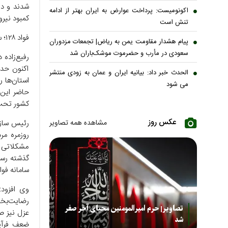
شدند و در
اکونومیست: پرداخت عوارض به ایران بهتر از ادامه
کمبود نیرو
تنش است
فواد ۱۲۸؛ سامانه‌ای برای رسیدگی فوری به مشکلات مردم
پیام هشدار مقاومت یمن به ریاض| تجمعات مزدوران
سعودی در مأرب و حضرموت موشک‌باران شد
اکنون حدو
الحدث خبر داد: بیانیه ایران و عمان به زودی منتشر
استان‌ها ر
می شود
کشور تحت 
عکس روز
رئیس سازم
مشاهده همه تصاویر
روزمره مر
مشکلاتی ا
سامانه فو
تصاویر| حرم امیرالمومنین محیای آخر صفر
عزل نیز ص
شد
ضعف فرآین