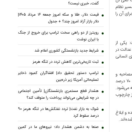
ف کمی آن
گفت، خبری نیست؟
سیر نظام
رای آن را
قیمت دلار، طلا و سکه امروز جمعه ۱۶ مرداد ۱۴۰۵|
دلار بازار آزاد امروز چند؟ + جدول
رویترز از دو راهی سخت ترامپ برای خروج از جنگ
با ایران نوشت
: یکی از
عدالت در
شرایط جدید بازنشستگی کشوری اعلام شد
ی انسانی
ثبت تاریخی‌ترین کاهش تردد در تنگه هرمز
ترامپ دستور تحقیق داد| افشاگران کمبود ذخایر
وطلبان از آزمون کتبی و ۷۰ درصد از مصاحبه و
تسلیحاتی آمریکا زیر ذره‌بین
آزمون‌های تکمیلی تعیین می‌شد، اما این نسبت را معکوس کردیم؛ به‌گونه‌ای که اکنون ۷۰ درصد
حاسبه می‌شود.
هشدار قطع مستمری بازنشستگان| تأمین اجتماعی
ز چارچوب
در چه شرایطی می‌تواند پرداخت را متوقف کند؟
شوک به بازار نفت| تردد نفتکش‌ها در تنگه هرمز ۹۰
 و ابلاغ
درصد سقوط کرد
ه‌اند.
صنعا به دشمن هشدار داد؛ نیروهای ما در کمین