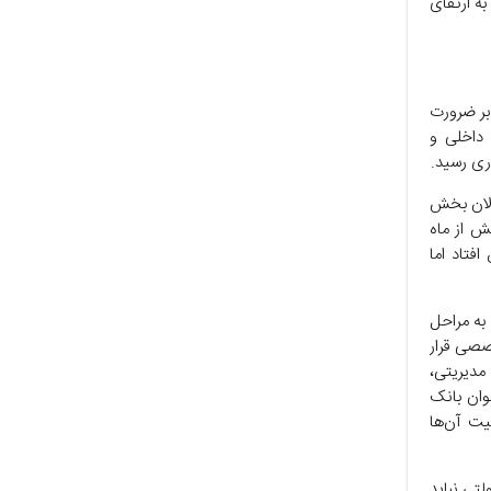
به ارتقای
بر ضرورت
 داخلی و
الان بخش
ش از ماه
فتاد اما
 به مراحل
صصی قرار
صی و مدیریتی،
وان بانک
یت آن‌ها
تی نباید