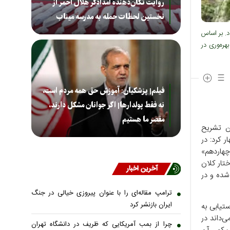
روایت تکان‌دهنده امدادگر هلال احمر از
نخستین لحظات حمله به مدرسه میناب
. بر اساس
ره‌وری در
فیلم| پزشکیان: آموزش حق همه مردم است،
نه فقط پولدارها| اگر جوانان مشکل دارند،
مقصر ما هستیم
ن تشریح
 کرد: در
چهاردهم»
تار کلان
آخرین اخبار
شده و در
ترامپ مقاله‌ای را با عنوان پیروزی خیالی در جنگ
ایران بازنشر کرد
تیابی به
‌داند در
چرا از بمب آمریکایی که ظریف در دانشگاه تهران