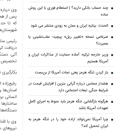
چند حساب بانکی دارید؟ | استعلام فوری با این روش
وی درباره
ساده
پس از هما
که تا حد 
الحدث: بیانیه ایران و عمان به زودی منتشر می شود
شهرستان‌ها
ضرغامی نسخه «تغییر ریل» پیچید؛ عقب‌نشینی یا
رئیس سازم
بصیرت؟
دریافت کرد
آتی دستگ
وزیر خارجه ترکیه: آماده حمایت از مذاکرات ایران و
تخصیص مجو
آمریکا هستیم
بکارگیری ن
باز کردن تنگه هرمز یعنی نجات آمریکا از بن‌بست
رفیع‌زاده 
هشدار مجلس درباره گرانی بنزین | افزایش قیمت در
استان‌ها 
شرایط جنگی تبعات اجتماعی دارد
انسانی بر
هرگونه بازگشایی تنگه هرمز باید منوط به اجرای کامل
ساختارها 
تعهدات آمریکا باشد
دستگاه‌های
چرا آمریکا نمی‌تواند اراده خود را در تنگه هرمز به
وی با اشار
ایران تحمیل کند؟
نیروهای ما