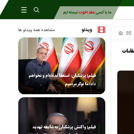
ما با کسی
عقد اخوت
نبسته ایم
ویدئو
مشاهده همه ویدئو ها
نجالی با منشن ۳ نفر از مقامات
فیلم| پزشکیان: استعفا نداده‌ام و نخواهم
داد؛ ما نوکر مردمیم
فیلم| واکنش پزشکیان به شایعه تهدید