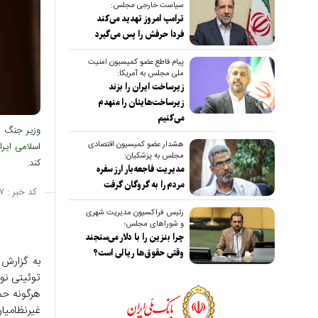
سیاست خارجی مجلس:
ترامپ امروز تهدید می‌کند
فردا حرفش را پس می‌گیرد
پیام قاطع عضو کمیسیون امنیت
ملی مجلس به آمریکا:
زیرساخت ایران را بزند
زیرساخت‌هایتان را منهدم
می‌کنیم
وزیر جنگ ر
هشدار عضو کمیسیون اقتصادی
اسلامی ایر
مجلس به پزشکیان:
کند.
مدیریت فاجعه‌بار ارز سفره
مردم را به گروگان گرفت
کد خبر :
۷
رئیس فراکسیون مدیریت شهری
و شوراهای مجلس؛
چرا بنزین را با دلار می‌سنجند
وقتی حقوق‌ها ریالی است؟
به گزارش 
توئیتی ن
هرگونه حمل
غیرنظامیان