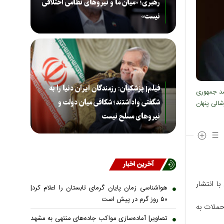
رهبری؛ «میان ما و نیروهای نظامی اختلافی
نیست»
فیلم| پزشکیان: رزمندگان ایران دنیا را به
شد جمهوری
شگفتی واداشتند؛ شکافی میان دولت و
الی پنهان
نیروهای مسلح نیست
آخرین اخبار
ا انتشار
هواشناسی زمان پایان گرمای تابستان را اعلام کرد|
۵۰ روز گرم در پیش است
 حملات به
تصاویر| آماده‌سازی مواکب جاده‌های منتهی به مشهد