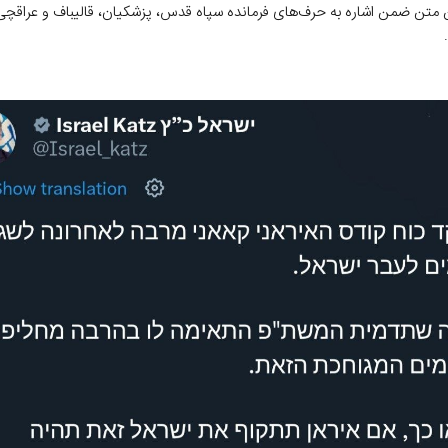
ین متن ضمن اشاره به حرف‌های فرمانده سپاه قدس، پزشکیان، قالیباف و عراقچی