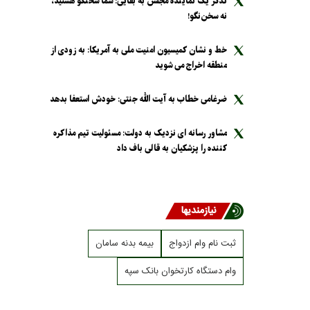
تذکر یک نماینده مجلس به بقایی: شما سخنگو هستید،
نه سخن‌نگو!
خط و نشان کمیسیون امنیت ملی به آمریکا: به زودی از
منطقه اخراج می شوید
ضرغامی خطاب به آیت الله جنتی: خودش استعفا بدهد
مشاور رسانه ای نزدیک به دولت: مسئولیت تیم مذاکره
کننده را پزشکیان به قالی باف داد
نیازمندیها
ثبت نام وام ازدواج
بیمه بدنه سامان
وام دستگاه کارتخوان بانک سپه