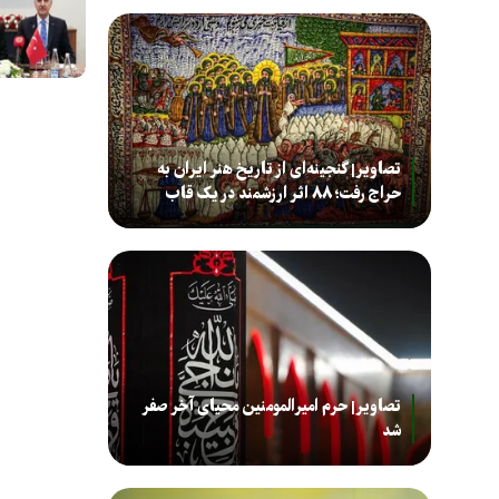
تصاویر| گنجینه‌ای از تاریخ هنر ایران به
حراج رفت؛ ۸۸ اثر ارزشمند در یک قاب
تصاویر| حرم امیرالمومنین محیای آخر صفر
شد