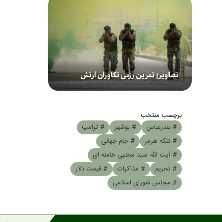
تصاویر| تمرین رزمی تکاوران ارتش
برچسب منتخب
# بندرعباس
# بوشهر
# ترامپ
# تنگه هرمز
# جام جهانی
# آیت الله سید مجتبی خامنه ای
# تحریم
# مذاکرات
# قیمت دلار
# مجلس شورای اسلامی