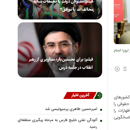
فیلم| مسئولان دولت با تجمعات شبانه
مخالف‌اند یا موافق؟
روپا انجام
فیلم| برای نخستین‌بار؛ تصاویری از رهبر
انقلاب در جلسه درس
آخرین اخبار
 کشورهای
حقوقی را
امیرحسین طاهری پرسپولیسی شد
هارات را
پاسخگویی
آلودگی نفتی خلیج فارس به مرحله پیگیری منطقه‌ای
رسید