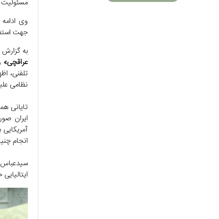
مسئولیت ب
جهت استفا
به گزارش ا
عراقچی»
وز
تلفنی، اظه
نظامی علیه 
تایانی همچ
ایران صور
آمریکایی ب
انجام چنی
سیدعباس 
ایتالیایی 