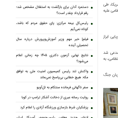
ریکا، طی
دستمزد آدان برای بازگشت به استقلال مشخص شد؛
ظامی علیه
رقم قرارداد چقدر است؟
رئیس‌کل بیمه مرکزی: پای حقوق مردم که باشد،
کوتاه نمی‌آیم
یی ابراز
فیلم| خبر مهم وزیر آموزش‌وپرورش درباره سال
تحصیلی آینده
 مدعی شد
نتایج نهایی آزمون دکتری ۱۴۰۵ چه زمانی اعلام
ظامی، به
می‌شود؟
واکنش تند رئیس کمیسیون امنیت ملی به توافق
ریان جنگ
مکه: هیچ خطایی بی‌پاسخ نمی‌ماند
سفر ناگهانی فرمانده سنتکام به تل‌آویو
روایت رسانه عبری از دخالت آشکار ترامپ در کوبا
پزشکیان شرط بازسازی ورزشگاه آزادی را اعلام کرد
ادعای جدید معاون رئیس‌جمهور آمریکا: ایران