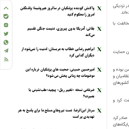
ر نزدیکی
واکنش کوبنده پزشکیان در سالروز هیروشیما؛ واشنگتن
‌اند.
امروز را محکوم کنید
الفت با
بقائی: آمریکا بدون پیروزی، غنیمت جنگی تقسیم
می‌کند
ابراهیم رضایی خطاب به عربستان: امنیت را نمی‌شود از
ان حمایت
دیگران گدایی کرد
ن بوده و
امیرحسین حسینی: صحبت های پزشکیان درباره این
نظامیان و
موضوعات چه زمانی پخش می شود؟
 کشورهای
ضرغامی نسخه «تغییر ریل» پیچید؛ عقب‌نشینی یا
بصیرت؟
فت کرد و
سردار ابن‌الرضا: دست نیرو‌های مسلح ما برای پاسخ به هر
تهدیدی پر است
 صادر کرد
ایگاه‌های