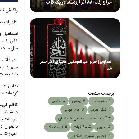
حراج رفت؛ ۸۸ اثر ارزشمند در یک قاب
واکنش تند 
اظهارات دب
اسماعیل ب
نگران‌کنن
ملل متحد
وی تأکید 
تصاویر| حرم امیرالمومنین محیای آخر صفر
می‌رود و 
شد
باید نسبت
بقائی همچ
کرده‌اند 
برچسب منتخب
# بندرعباس
# بوشهر
# ترامپ
کاظم غریب
# تنگه هرمز
# جام جهانی
در شبکه ا
# آیت الله سید مجتبی خامنه ای
در پشتیبان
به‌عنوان 
# تحریم
# مذاکرات
# قیمت دلار
اظهارات دب
# مجلس شورای اسلامی