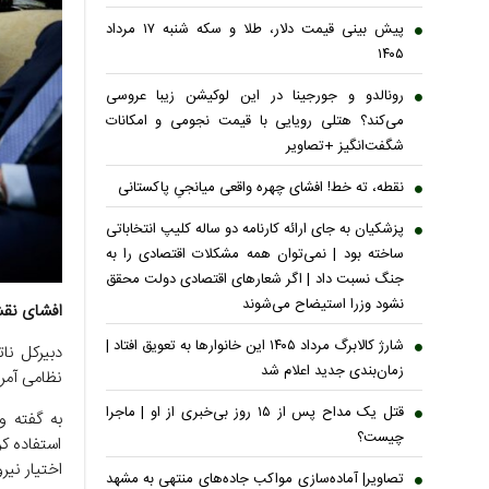
پیش بینی قیمت دلار، طلا و سکه شنبه ۱۷ مرداد
۱۴۰۵
رونالدو و جورجینا در این لوکیشن زیبا عروسی
می‌کند؟ هتلی رویایی با قیمت نجومی و امکانات
شگفت‌انگیز +تصاویر
نقطه، ته خط! افشای چهره واقعی میانجیِ پاکستانی
پزشکیان به جای ارائه کارنامه دو ساله کلیپ انتخاباتی
ساخته بود | نمی‌توان همه مشکلات اقتصادی را به
جنگ نسبت داد | اگر شعار‌های اقتصادی دولت محقق
نشود وزرا استیضاح می‌شوند
افشای نقش 
شارژ کالابرگ مرداد ۱۴۰۵ این خانوار‌ها به تعویق افتاد |
دبیرکل نا
زمان‌بندی جدید اعلام شد
نظامی آمری
قتل یک مداح پس از ۱۵ روز بی‌خبری از او | ماجرا
چیست؟
استفاده کر
اختیار نیر
تصاویر| آماده‌سازی مواکب جاده‌های منتهی به مشهد