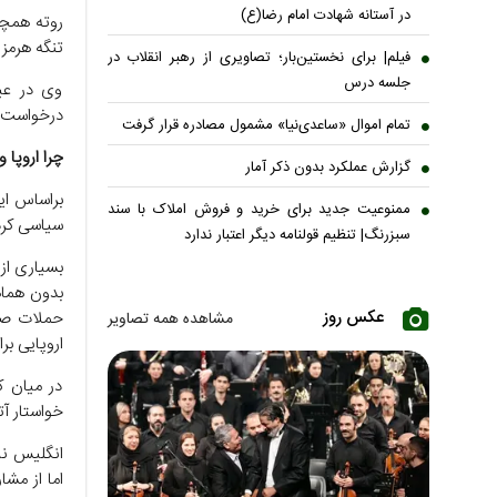
در آستانه شهادت امام رضا(ع)
روته همچن
تنگه هرمز 
فیلم| برای نخستین‌بار؛ تصاویری از رهبر انقلاب در
جلسه درس
وی در عی
درخواست‌ه
تمام اموال «ساعدی‌نیا» مشمول مصادره قرار گرفت
چرا اروپا 
گزارش عملکرد بدون ذکر آمار
براساس ای
ممنوعیت جدید برای خرید و فروش املاک با سند
سیاسی کرد
سبزرنگ| تنظیم قولنامه دیگر اعتبار ندارد
بسیاری از
بدون هماهن
عکس روز
حملات صور
مشاهده همه تصاویر
اروپایی بر
در میان ک
خواستار آ
انگلیس نیز
اما از مشا