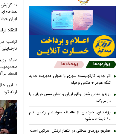
به گزارش 
هفته‌های ا
ایران خوان
انتقاد ترا
ترامپ در 
نارضایتی ک
مارکو روب
پربازدیدها
پربحث ها
محدودیت‌ه
اتحاد فرا
اثر جدید کارتونیست سوری با عنوان مدیریت جدید
تنگه هرمز + عکس و فیلم
با این حا
ارائه کرد.
رویترز مدعی شد: توافق ایران و عمان مسیر دریایی را
باز می‌کند
پزشکیان: خودمان از قالیباف خواستیم رئیس تیم
مذاکره‌کننده شود
معاریو: روزهای سختی در انتظار ارتش اسرائیل است