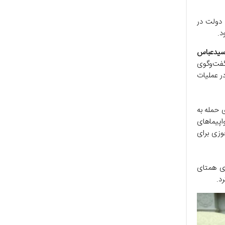
ط یک دولت در
د.
سیدعباس
 گفت‌وگوی
در عملیات
ی حمله به
اپیماهای
جوزی برای
ی همتای
د.