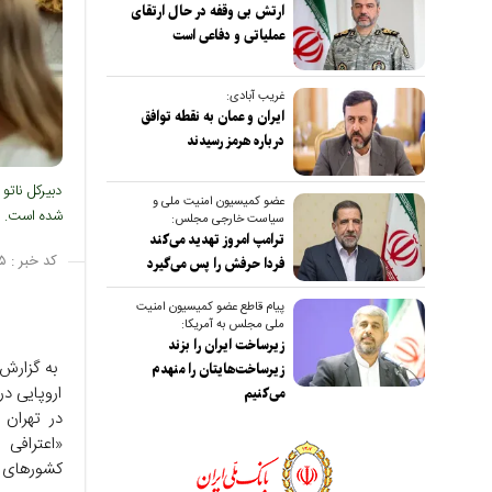
ارتش بی وقفه در حال ارتقای
عملیاتی و دفاعی است
غریب آبادی:
ایران و عمان به نقطه توافق
درباره هرمز رسیدند
دبیرکل ناتو
عضو کمیسیون امنیت ملی و
شده است.
سیاست خارجی مجلس:
ترامپ امروز تهدید می‌کند
کد خبر :
۵
فردا حرفش را پس می‌گیرد
پیام قاطع عضو کمیسیون امنیت
ملی مجلس به آمریکا:
زیرساخت ایران را بزند
به گزارش ص
زیرساخت‌هایتان را منهدم
اروپایی د
می‌کنیم
در تهران 
«اعترافی 
کشورهای 