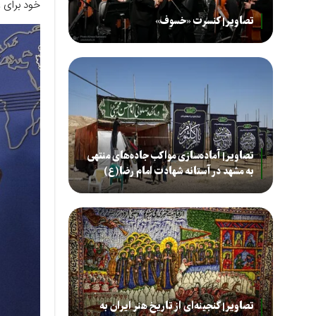
خود برای ع
تصاویر| کنسرت «خسوف»
تصاویر| آماده‌سازی مواکب جاده‌های منتهی
به مشهد در آستانه شهادت امام رضا(ع)
تصاویر| گنجینه‌ای از تاریخ هنر ایران به