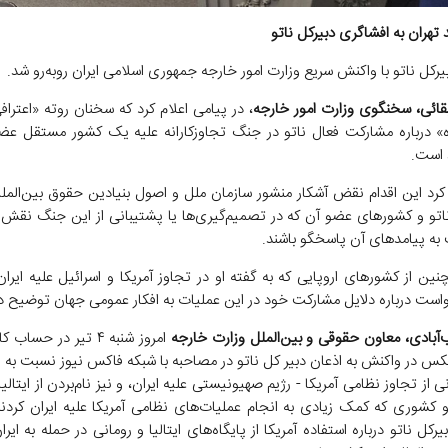
تهران به افشاگری دبیرکل ناتو
یرکل ناتو با واکنش سریع وزارت امور خارجه جمهوری اسلامی ایران روبه‌رو شد.
قائی، سخنگوی وزارت امور خارجه
، در پیامی اعلام کرد که سخنان روته «اعتراف
ده» درباره مشارکت فعال ناتو در جنگ تجاوزکارانه علیه یک کشور مستقل عض
 است.
کرد این اقدام نقض آشکار منشور سازمان ملل و اصول بنیادین حقوق بین‌الملل
ناتو و کشورهای عضو آن که در تصمیم‌گیری‌ها یا پشتیبانی از این جنگ نقش دا
 به پیامدهای آن پاسخگو باشند.
نین از کشورهای اروپایی که به گفته او در تجاوز آمریکا و اسرائیل علیه ایرا
خواست درباره دلایل مشارکت خود در این عملیات به افکار عمومی جهان توضیح د
‌آبادی، معاون حقوقی و بین‌الملل وزارت خارجه
امروز شنبه ۴ تیر در حسا
یکس در واکنش به اذعان دبیر کل ناتو در مصاحبه با شبکه فاکس نیوز نسبت به 
ی از تجاوز نظامی آمریکا - رژیم صهیونیستی علیه ایران، و نیز نام‌بردن از ایتالیا
دو کشوری که کمک زیادی به انجام عملیات‌های نظامی آمریکا علیه ایران کردن
یرکل ناتو درباره استفاده آمریکا از پایگاه‌های ایتالیا و رومانی در حمله به ای