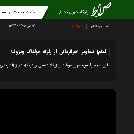
صفحه نخست
سیا
۰۴ تير ۱۴۰۵ - ۱۱:۴۴
حوادث
عکس و فیلم
فیلم| تصاویر آخرالزمانی از زلزله هولناک ونزوئلا
طبق اعلام رئیس‌جمهور موقت ونزوئلا دلسی رودریگز، دو زلزله پیاپی ۷.۱ و ۷.۵ ریشتری در این کشور، دست‌کم ۳۲ کشته و ۷۰۰ زخمی بر جای گذاشت