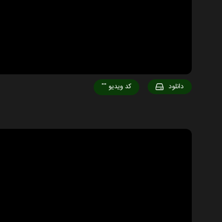
دانلود
کد ویدیو
""