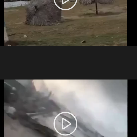
Play
Video
Play