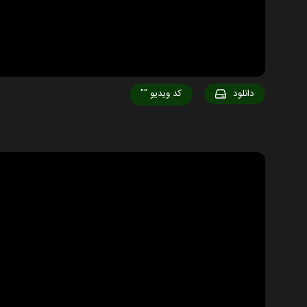
دانلود
کد ویدیو
""