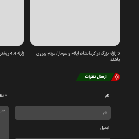
3 زلزله بزرگ در کرمانشاه، ایلام و سومار/ مردم بیرون
زلزله 4.4 ریشتری قصرشیرین را لرزاند
باشند
ارسال نظرات
نام
* نظ
ایمیل