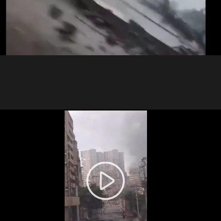
Video
Play
Video