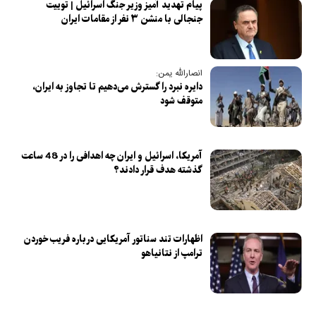
پیام تهدید آمیز وزیر جنگ اسرائیل | توییت
جنجالی با منشن ۳ نفر از مقامات ایران
انصارالله یمن:
دایره نبرد را گسترش می‌دهیم تا تجاوز به ایران،
متوقف شود
آمریکا، اسرائیل و ایران چه اهدافی را در 48 ساعت
گذشته هدف قرار دادند؟
اظهارات تند سناتور آمریکایی درباره فریب خوردن
ترامپ از نتانیاهو