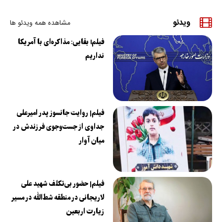
ویدئو
مشاهده همه ویدئو ها
فیلمl بقایی: مذاکره‌ای با آمریکا
نداریم
فیلم| روایت جانسوز پدر امیرعلی
جداوی از جست‌وجوی فرزندش در
میان آوار
فیلم| حضور بی‌تکلف شهید علی
لاریجانی در منطقه شط‌الله در مسیر
زیارت اربعین