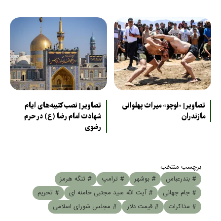
تصاویر| «لوچو» میراث پهلوانی
تصاویر| نصب کتیبه‌های ایام
مازندران
شهادت امام رضا (ع) در حرم
رضوی
برچسب منتخب
# بندرعباس
# بوشهر
# ترامپ
# تنگه هرمز
# جام جهانی
# آیت الله سید مجتبی خامنه ای
# تحریم
# مذاکرات
# قیمت دلار
# مجلس شورای اسلامی