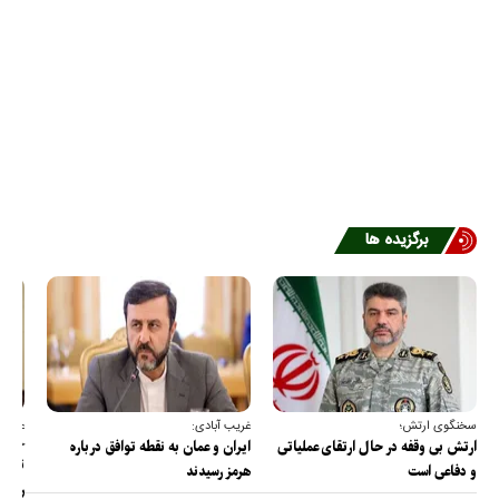
برگزیده ها
سخنگوی ارتش؛
غریب آبادی:
عضو ک
خارج
ارتش بی وقفه در حال ارتقای عملیاتی
ایران و عمان به نقطه توافق درباره
ترامپ
و دفاعی است
هرمز رسیدند
را پس