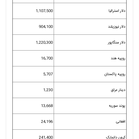
دلار استرالیا
1,107,500
دلار نیوزیلند
904,100
دلار سنگاپور
1,220,300
روپیه هند
16,700
روپیه پاکستان
5,707
دینار عراق
1,230
پوند سوریه
13,668
افغانی
24,196
کرون دانمارک
241,400