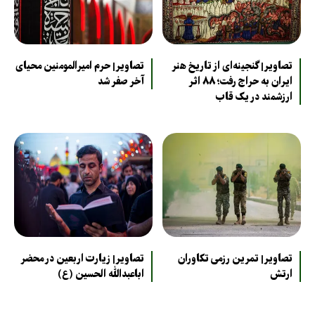
تصاویر| گنجینه‌ای از تاریخ هنر
تصاویر| حرم امیرالمومنین محیای
ایران به حراج رفت؛ ۸۸ اثر
آخر صفر شد
ارزشمند در یک قاب
تصاویر| تمرین رزمی تکاوران
تصاویر| زیارت اربعین در محضر
ارتش
اباعبدالله الحسین (ع)