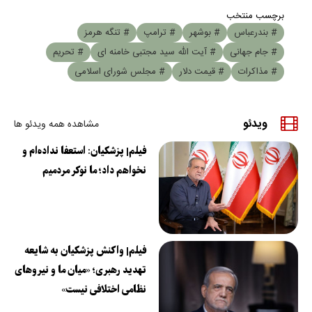
برچسب منتخب
# بندرعباس
# بوشهر
# ترامپ
# تنگه هرمز
# جام جهانی
# آیت الله سید مجتبی خامنه ای
# تحریم
# مذاکرات
# قیمت دلار
# مجلس شورای اسلامی
ویدئو
مشاهده همه ویدئو ها
فیلم| پزشکیان: استعفا نداده‌ام و
نخواهم داد؛ ما نوکر مردمیم
فیلم| واکنش پزشکیان به شایعه
تهدید رهبری؛ «میان ما و نیروهای
نظامی اختلافی نیست»