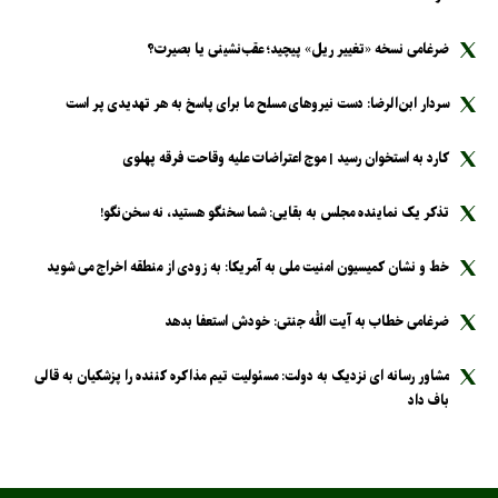
ضرغامی نسخه «تغییر ریل» پیچید؛ عقب‌نشینی یا بصیرت؟
سردار ابن‌الرضا: دست نیرو‌های مسلح ما برای پاسخ به هر تهدیدی پر است
کارد به استخوان رسید | موج اعتراضات علیه وقاحت فرقه پهلوی
تذکر یک نماینده مجلس به بقایی: شما سخنگو هستید، نه سخن‌نگو!
خط و نشان کمیسیون امنیت ملی به آمریکا: به زودی از منطقه اخراج می شوید
ضرغامی خطاب به آیت الله جنتی: خودش استعفا بدهد
مشاور رسانه ای نزدیک به دولت: مسئولیت تیم مذاکره کننده را پزشکیان به قالی
باف داد