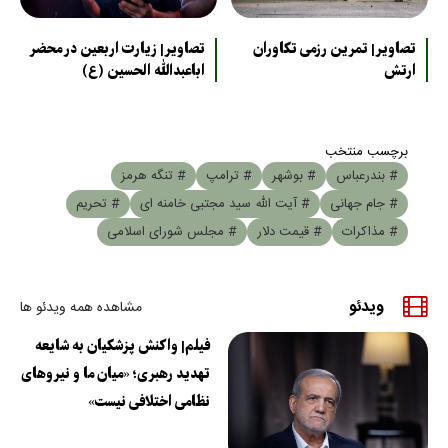
تصاویر| تمرین رزمی تکاوران
تصاویر| زیارت اربعین در محضر
ارتش
اباعبدالله الحسین (ع)
برچسب منتخب
# بندرعباس
# بوشهر
# ترامپ
# تنگه هرمز
# جام جهانی
# آیت الله سید مجتبی خامنه ای
# تحریم
# مذاکرات
# قیمت دلار
# مجلس شورای اسلامی
ویدئو
مشاهده همه ویدئو ها
فیلم| واکنش پزشکیان به شایعه
تهدید رهبری؛ «میان ما و نیروهای
نظامی اختلافی نیست»