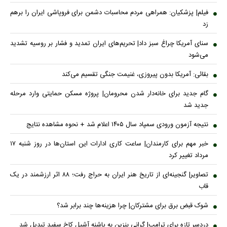
فیلم| پزشکیان: همراهی مردم محاسبات دشمن برای فروپاشی ایران را برهم
زد
سنای آمریکا چراغ سبز داد| تحریم‌های ایران تمدید و فشار بر روسیه تشدید
می‌شود
بقائی: آمریکا بدون پیروزی، غنیمت جنگی تقسیم می‌کند
گام جدید برای خانه‌دار شدن محرومان| پروژه مسکن حمایتی وارد مرحله
جدید شد
نتیجه آزمون ورودی سمپاد سال ۱۴۰۵ اعلام شد + نحوه مشاهده نتایج
خبر مهم برای کارمندان| ساعت کاری ادارات این استان‌ها در روز شنبه ۱۷
مرداد تغییر کرد
تصاویر| گنجینه‌ای از تاریخ هنر ایران به حراج رفت؛ ۸۸ اثر ارزشمند در یک
قاب
شوک قبض برق برای مشترکان| چرا هزینه‌ها چند برابر شد؟
دردسر تازه برای ترامپ| گرانی بنزین به پاشنه آشیل کاخ سفید تبدیل شد