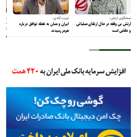
سخنگوی ارتش؛
غریب آبادی:
عضو ک
خارج
ارتش بی وقفه در حال ارتقای عملیاتی
ایران و عمان به نقطه توافق درباره
ترامپ
و دفاعی است
هرمز رسیدند
را پس