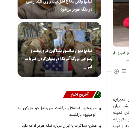
فیلم| وقتی مداح اهل‌بیت راوی اقتدار ملی
در تنگه هرمز می‌شود
فیلم| دیوار سانسور پنتاگون فروریخت |
 کثیری از
رسوایی بزرگ آمریکا در پنهان‌کردن ضربات
د.
ایران
آخرین اخبار
، مدیران،
شو ایران
خریدهای استقلال برگشت خوردند| دو بازیکن به
ان، کمیته
آلومینیوم بازگشتند
 متهورانه
ته و درب
عمان: مذاکرات با ایران درباره تنگه هرمز ادامه دارد