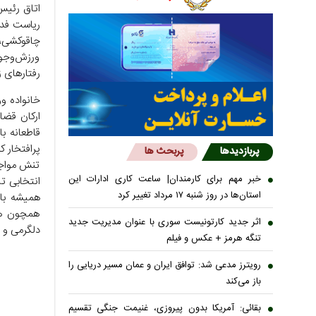
اتاق رئیس
ریاست فدرا
چاقوکشی، 
ورزش‌وجو
رفتارهای ز
خانواده وو
ارکان قضا
قاطعانه ب
پرافتخار ک
پربازدیدها
پربحث ها
تنش مواجه
خبر مهم برای کارمندان| ساعت کاری ادارات این
انتخابی ت
استان‌ها در روز شنبه ۱۷ مرداد تغییر کرد
همیشه با ا
همچون هم
اثر جدید کارتونیست سوری با عنوان مدیریت جدید
دلگرمی و 
تنگه هرمز + عکس و فیلم
رویترز مدعی شد: توافق ایران و عمان مسیر دریایی را
باز می‌کند
بقائی: آمریکا بدون پیروزی، غنیمت جنگی تقسیم