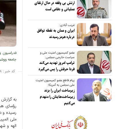
ارتش بی وقفه در حال ارتقای
عملیاتی و دفاعی است
غریب آبادی:
ایران و عمان به نقطه توافق
درباره هرمز رسیدند
فدراسیون و
عضو کمیسیون امنیت ملی و
سیاست خارجی مجلس:
جامعه ووشو 
ترامپ امروز تهدید می‌کند
فردا حرفش را پس می‌گیرد
کد خبر :
۸
پیام قاطع عضو کمیسیون امنیت
ملی مجلس به آمریکا:
زیرساخت ایران را بزند
زیرساخت‌هایتان را منهدم
به گزارش ص
می‌کنیم
رؤسای هیأ
رسیده و در
ملی المپیک
الهه و شه