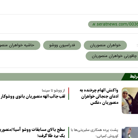
:
خواهران منصوریان
فدراسیون ووشو
حاشیه خواهران منصو
چاقوزنی خواهران منصوریان
مرتبط
واکنش الهام چرخنده به
از ووشو تا سینما
ادعای جنجالی خواهران
لقب جالب الهه منصوریان بانوی ووشوکار
منصوریان +عکس
سطح بالای مسابقات ووشو آسیا!/منصوریا
پشت پرده همکاری سلبریتی‌ها با
یک برد طلا گرفت!
کوروش کمپانی؛