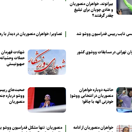
بیرانوند، خواهران منصوریان
و هادی چوپان برای تبلیغ
چقدر گرفتند؟
یسی نایب رییس فدراسیون ووشو شد
تصاویر/ خواهران منصوریان در دیدار با ره
وان تهرانی در مسابقات ووشوی کشور
شهادت قهرمان و
حملات وحشیانه 
صهیونیستی
حاشیه دوباره خواهران
صحبت‌های رییس
منصوریان در انتخابی ووشو|
ووشو درباره جن
خودزنی الهه با چاقو!
منصوریان
خواهران منصوریان از ادامه
منصوریان: تنها مشکل فدراسیون ووشو ی