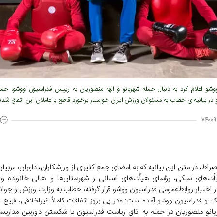
وشو اعلام کرد به دنبال حمله شهربانو و الهه منصوریان به رییس فدراسیون ووشو، جمع
در بیانیه‌ای خطاب به مسئولان ورزش ایران خواستار برخورد قاطع با عاملان این اتفاق شدن
۷۴۰۰۹
راط، در متن این بیانیه که به امضای جمع کثیری از ورزشکاران، داوران، مربیان
ت‌های سبکی، رؤسای هیأت‌های استانی و شهرستان‌ها و اهالی خانواده وو
 اختیار روابط‌عمومی فدراسیون ووشو قرار گرفته‌، خطاب به وزارت ورزش و جوان
 و فدراسیون ووشو آمده است: «در پی بروز اتفاقات کاملاً غیراخلاقی، قبیح و
ربانو منصوریان در حمله به اتاق ریاست فدراسیون با شکستن دوربین مداربس