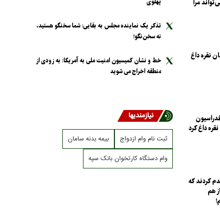
پهلوی
‌تواند مرا
تذکر یک نماینده مجلس به بقایی: شما سخنگو هستید،
نه سخن‌نگو!
ن نقره داغ
خط و نشان کمیسیون امنیت ملی به آمریکا: به زودی از
منطقه اخراج می شوید
نیازمندیها
فدراسیون
قره داغ کرد
ثبت نام وام ازدواج
بیمه بدنه سامان
وام دستگاه کارتخوان بانک سپه
م کردند که
ز هم
!