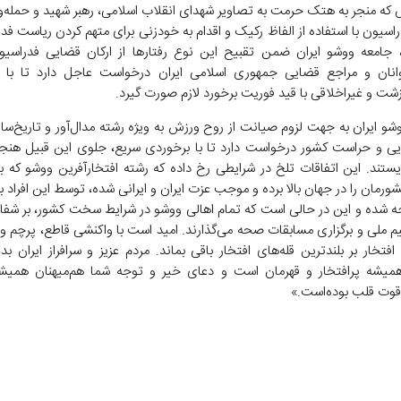
 که منجر به هتک حرمت به تصاویر شهدای انقلاب اسلامی، رهبر شهید و حمله‌و
سیون با استفاده از الفاظ رکیک و اقدام به خودزنی برای متهم کردن ریاست فد
جامعه ووشو ایران ضمن تقبیح این نوع رفتارها از ارکان قضایی فدراسیو
انان و مراجع قضایی جمهوری اسلامی ایران درخواست عاجل دارد تا با ا
شت و غیراخلاقی با قید فوریت برخورد لازم صورت گیرد.
شو ایران به جهت لزوم صیانت از روح ورزش به ویژه رشته مدال‌آور و تاریخ‌ساز
یی و حراست کشور درخواست دارد تا با برخوردی سریع، جلوی این قبیل هنجا
ایستند. این اتفاقات تلخ در شرایطی رخ داده که رشته افتخارآفرین ووشو که با
شورمان را در جهان بالا برده و موجب عزت ایران و ایرانی شده، توسط این افراد ب
 شده و این در حالی است که تمام اهالی ووشو در شرایط سخت کشور، بر شفا
یم ملی و برگزاری مسابقات صحه می‌گذارند. امید است با واکنشی قاطع، پرچم وو
فتخار بر بلندترین قله‌های افتخار باقی بماند. مردم عزیز و سرافراز ایران بد
یشه پرافتخار و قهرمان است و دعای خیر و توجه شما هم‌میهنان همی
قوت قلب بوده‌است.»