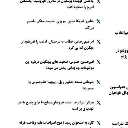
واکنش کوبنده پزشکیان در سالروز هیروشیما؛ واشنگتن
امروز را محکوم کنید
بقائی: آمریکا بدون پیروزی، غنیمت جنگی تقسیم
می‌کند
برانقلاب
ابراهیم رضایی خطاب به عربستان: امنیت را نمی‌شود از
دیگران گدایی کرد
وشو در
رژیم
امیرحسین حسینی: صحبت های پزشکیان درباره این
موضوعات چه زمانی پخش می شود؟
ضرغامی نسخه «تغییر ریل» پیچید؛ عقب‌نشینی یا
 فدراسیون
بصیرت؟
جال خواهران
سردار ابن‌الرضا: دست نیرو‌های مسلح ما برای پاسخ به هر
تهدیدی پر است
کارد به استخوان رسید | موج اعتراضات علیه وقاحت فرقه
ک نفر است