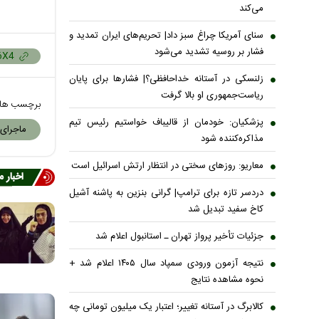
می‌کند
سنای آمریکا چراغ سبز داد| تحریم‌های ایران تمدید و
فشار بر روسیه تشدید می‌شود
زلنسکی در آستانه خداحافظی؟| فشارها برای پایان
ریاست‌جمهوری او بالا گرفت
برچسب ها
پزشکیان: خودمان از قالیباف خواستیم رئیس تیم
ماجرای 
مذاکره‌کننده شود
معاریو: روزهای سختی در انتظار ارتش اسرائیل است
اخبار 
دردسر تازه برای ترامپ| گرانی بنزین به پاشنه آشیل
کاخ سفید تبدیل شد
جزئیات تأخیر پرواز تهران ـ استانبول اعلام شد
نتیجه آزمون ورودی سمپاد سال ۱۴۰۵ اعلام شد +
نحوه مشاهده نتایج
کالابرگ در آستانه تغییر؛ اعتبار یک میلیون تومانی چه