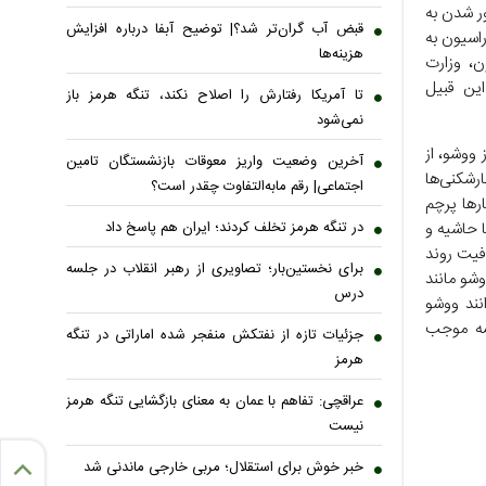
ر شدن به
قبض آب گران‌تر شد؟| توضیح آبفا درباره افزایش
راسیون به
هزینه‌ها
ن، وزارت
ین قبیل
تا آمریکا رفتارش را اصلاح نکند، تنگه هرمز باز
نمی‌شود
 ووشو، از
آخرین وضعیت واریز معوقات بازنشستگان تامین
رشکنی‌ها
اجتماعی| رقم مابه‌التفاوت چقدر است؟
رها پرچم
در تنگه هرمز تخلف کردند؛ ایران هم پاسخ داد
ا حاشیه و
فیت روند
برای نخستین‌بار؛ تصاویری از رهبر انقلاب در جلسه
شو مانند
درس
انند ووشو
شه موجب
جزئیات تازه از نفتکش منفجر شده اماراتی در تنگه
هرمز
عراقچی: تفاهم با عمان به معنای بازگشایی تنگه هرمز
نیست
خبر خوش برای استقلال؛ مربی خارجی ماندنی شد