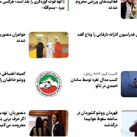
فعالیت‌های ورزشی محروم
| الهه فوت کوزه‌گری را بلد است؛ هرکسی می
شدند
ببرد «بسم‌الله»
دراسیون کاراته دارفانی را وداع گفت
خواهران منصوریا
شدند
کمیته انضباطی 
کامبت گیمز ۲۰۲۳ ریاض؛
کسب مدال نقره توسط سامان
ووشو خاطیان را ن
احمدی در تالو
قهرمان ووشو کشورمان در
منصوریان: تهدید
سانحه سقوط هواپیما
اگر حرف بزنی با
درگذشت
محرومت می‌کنیم