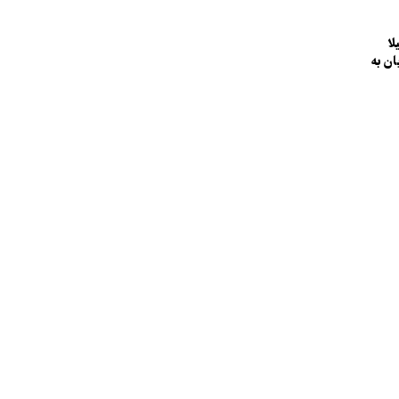
لا
ان به