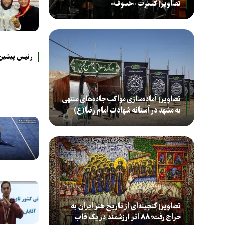
تصاویر| کنسرت «خسوف»
رئیس پیشین ف
تصاویر| آماده‌سازی مواکب جاده‌های منتهی
به مشهد در آستانه شهادت امام رضا(ع)
تصاویر| گنجینه‌ای از تاریخ هنر ایران به
حراج رفت؛ ۸۸ اثر ارزشمند در یک قاب