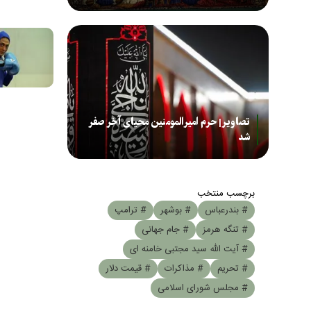
تصاویر| حرم امیرالمومنین محیای آخر صفر
شد
برچسب منتخب
# بندرعباس
# بوشهر
# ترامپ
# تنگه هرمز
# جام جهانی
# آیت الله سید مجتبی خامنه ای
# تحریم
# مذاکرات
# قیمت دلار
# مجلس شورای اسلامی