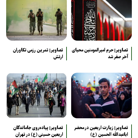
تصاویر| حرم امیرالمومنین محیای
تصاویر| تمرین رزمی تکاوران
آخر صفر شد
ارتش
تصاویر| زیارت اربعین در محضر
تصاویر| پیاده‌روی جاماندگان
اباعبدالله الحسین (ع)
اربعین حسینی (ع) در تهران