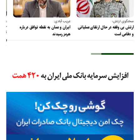
سخنگوی ارتش؛
غریب آبادی:
عضو ک
خارج
ارتش بی وقفه در حال ارتقای عملیاتی
ایران و عمان به نقطه توافق درباره
ترامپ
و دفاعی است
هرمز رسیدند
را پس