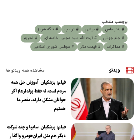
برچسب منتخب
# بندرعباس
# بوشهر
# ترامپ
# تنگه هرمز
# جام جهانی
# آیت الله سید مجتبی خامنه ای
# تحریم
# مذاکرات
# قیمت دلار
# مجلس شورای اسلامی
ویدئو
مشاهده همه ویدئو ها
فیلم| پزشکیان: آموزش حق همه
مردم است، نه فقط پولدارها| اگر
جوانان مشکل دارند، مقصر ما
هستیم
فیلم| پزشکیان: سایپا و چند شرکت
دیگر هم مثل ایران‌خودرو واگذار