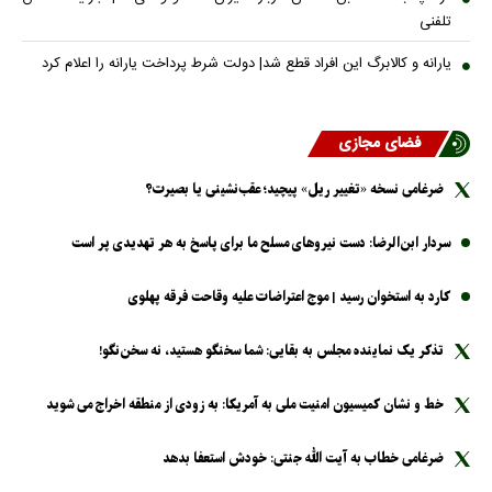
تلفنی
یارانه و کالابرگ این افراد قطع شد| دولت شرط پرداخت یارانه را اعلام کرد
فضای مجازی
ضرغامی نسخه «تغییر ریل» پیچید؛ عقب‌نشینی یا بصیرت؟
سردار ابن‌الرضا: دست نیرو‌های مسلح ما برای پاسخ به هر تهدیدی پر است
کارد به استخوان رسید | موج اعتراضات علیه وقاحت فرقه پهلوی
تذکر یک نماینده مجلس به بقایی: شما سخنگو هستید، نه سخن‌نگو!
خط و نشان کمیسیون امنیت ملی به آمریکا: به زودی از منطقه اخراج می شوید
ضرغامی خطاب به آیت الله جنتی: خودش استعفا بدهد