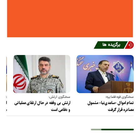
برگزیده ها
سخنگوی قوه قضاییه؛
سخنگوی ارتش؛
غریب 
تمام اموال «ساعدی‌نیا» مشمول
ارتش بی وقفه در حال ارتقای عملیاتی
ایران
مصادره قرار گرفت
و دفاعی است
هرمز 