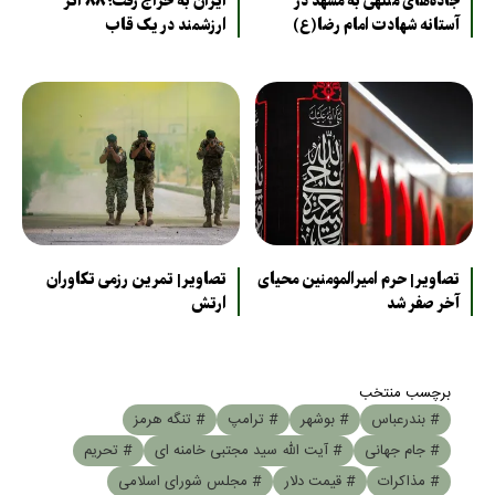
جاده‌های منتهی به مشهد در
ایران به حراج رفت؛ ۸۸ اثر
آستانه شهادت امام رضا(ع)
ارزشمند در یک قاب
تصاویر| حرم امیرالمومنین محیای
تصاویر| تمرین رزمی تکاوران
آخر صفر شد
ارتش
برچسب منتخب
# بندرعباس
# بوشهر
# ترامپ
# تنگه هرمز
# جام جهانی
# آیت الله سید مجتبی خامنه ای
# تحریم
# مذاکرات
# قیمت دلار
# مجلس شورای اسلامی