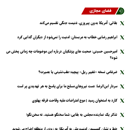
فضای مجازی
بقائی: آمریکا بدون پیروزی، غنیمت جنگی تقسیم می‌کند
ابراهیم رضایی خطاب به عربستان: امنیت را نمی‌شود از دیگران گدایی کرد
امیرحسین حسینی: صحبت های پزشکیان درباره این موضوعات چه زمانی پخش می
شود؟
ضرغامی نسخه «تغییر ریل» پیچید؛ عقب‌نشینی یا بصیرت؟
سردار ابن‌الرضا: دست نیرو‌های مسلح ما برای پاسخ به هر تهدیدی پر است
کارد به استخوان رسید | موج اعتراضات علیه وقاحت فرقه پهلوی
تذکر یک نماینده مجلس به بقایی: شما سخنگو هستید، نه سخن‌نگو!
خط و نشان کمیسیون امنیت ملی به آمریکا: به زودی از منطقه اخراج می شوید