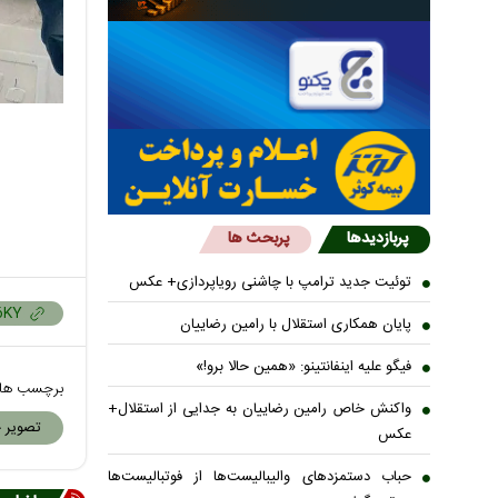
پربازدیدها
پربحث ها
توئیت جدید ترامپ با چاشنی رویاپردازی+ عکس
پایان همکاری استقلال با رامین رضاییان
فیگو علیه اینفانتینو: «همین حالا برو!»
برچسب ها
واکنش خاص رامین رضاییان به جدایی از استقلال+
تصویر ج
عکس
حباب دستمزدهای والیبالیست‌ها از فوتبالیست‌ها