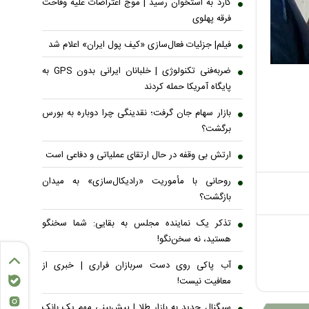
کارد به استخوان رسید | موج اعتراضات علیه وقاحت
فرقه پهلوی
فیلم| جزئیات فعال‌سازی «کیف پول ایران» اعلام شد
ضربه‌فنی تکنولوژی | خلبانان ایرانی بدون GPS به
پایگاه آمریکا حمله کردند
بازار سهام جان گرفت؛ نقدینگی چرا دوباره به بورس
برگشت؟
ارتش بی وقفه در حال ارتقای عملیاتی و دفاعی است
روحانی با مأموریت «رادیکال‌سازی» به میدان
بازگشت؟
تذکر یک نماینده مجلس به بقایی: شما سخنگو
هستید، نه سخن‌نگو!
آب پاکی روی دست سربازان فراری | خبری از
معافیت نیست!
سیگنال جدید به بازار طلا | پیش‌بینی مهم یک بانک