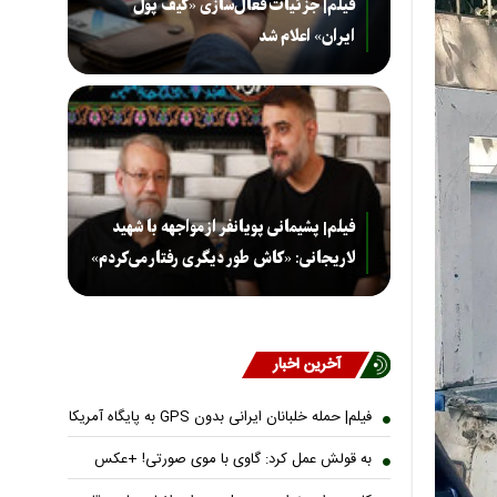
فیلم| جزئیات فعال‌سازی «کیف پول
ایران» اعلام شد
فیلم| پشیمانی پویانفر از مواجهه با شهید
لاریجانی: «کاش طور دیگری رفتار می‌کردم»
آخرین اخبار
فیلم| حمله خلبانان ایرانی بدون GPS به پایگاه آمریکا
به قولش عمل کرد: گاوی با موی صورتی! +عکس