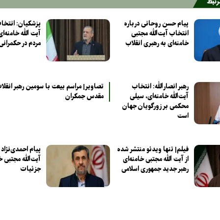
مرتبط
پیام حسن روحانی درباره
پزشکیان: انتخاب
انتخاب آیت‌الله مجتبی
آیت الله خامنه‌ای
خامنه‌ای به رهبری انقلاب
مردم در حکمرانی
رهبر انصارالله: انتخاب
تصاویر| مراسم بیعت با سومین رهبر انقل
آیت‌الله خامنه‌ای، سیلی
مقدس جمکران
محکمی بر زورگویان جهان
است
فیلم| تنها ویدئو منتشر شده
پیام احمدی‌نژاد
از آیت الله مجتبی خامنه‌ای
آیت‌الله مجتبی خ
رهبر جدید جمهوری اسلامی
جزئیات