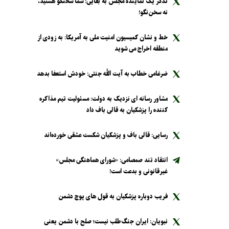
تذکر یک نماینده مجلس به بقایی: شما سخنگو هستید،
نه سخن‌نگو!
خط و نشان کمیسیون امنیت ملی به آمریکا: به زودی از
منطقه اخراج می شوید
ضرغامی خطاب به آیت الله جنتی: خودش استعفا بدهد
مشاور رسانه ای نزدیک به دولت: مسئولیت تیم مذاکره
کننده را پزشکیان به قالی باف داد
رسایی: قالی باف و پزشکیان شکست عشقی خورده‌اند
انتقاد تند صمصامی: «شورای هماهنگی مجلس»
غیرقانونی و بدعت است!
فریب دوباره پزشکیان به قول های پوچ دشمن
نبویان: ایران جنگ‌طلب نیست؛ صلح با دشمن یعنی