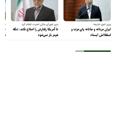
وزیر امور خارجه:
دبیر شورای عالی امنیت اعلام کرد:
سخنگو
ایران مردانه و جانانه پای عزت و
تا آمریکا رفتارش را اصلاح نکند، تنگه
تمام 
استقلالش ایستاد
هرمز باز نمی‌شود
مصادر