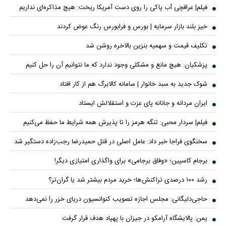
فیلم| عراقچی آب پاکی را روی دست آمریکا ریخت: هیچ مذاکره‌ای نداریم
خیز بلند بازار سرمایه | بورس و فرابورس رنگ عوض کردند
تکلیف قیمت و سهمیه بنزین بالاخره روشن شد
پزشکیان: هیچ مانع و مشکلی وجود ندارد که ما نتوانیم آن را حل کنیم
شوک جدید به سبد خانوار | سامانه کالابرگ هم از کار افتاد
ایران مردانه و جانانه پای عزت و استقلالش ایستاد
فیلم| سردار محبی: تنگه هرمز را تا پذیرش همه شرایط ما حفظ می‌کنیم
سخنگوی فراجا خبر داد: عامل اصلی در قتل حمیدرضا رجب‌زاده دستگیر شد
برجام کاسپین؛ «وفاق برجامی» برای واگذاری امتیازی دیگر!
رشد ۱۰۰ درصدی تراکنش‌ها؛ خرید مردم بیشتر شد یا گران‌تر؟
حاجی‌دلیگانی: مجلس اجازه تصویب کنوانسیون دریای خزر را نمی‌دهد
یمن: پالایشگاه آرامکو در جیزان با پهپاد هدف قرار گرفت