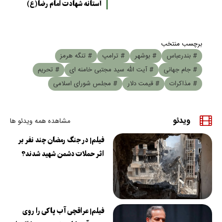
آستانه شهادت امام رضا(ع)
برچسب منتخب
# بندرعباس
# بوشهر
# ترامپ
# تنگه هرمز
# جام جهانی
# آیت الله سید مجتبی خامنه ای
# تحریم
# مذاکرات
# قیمت دلار
# مجلس شورای اسلامی
ویدئو
مشاهده همه ویدئو ها
فیلم| در جنگ رمضان چند نفر بر
اثر حملات دشمن شهید شدند؟
فیلم| عراقچی آب پاکی را روی