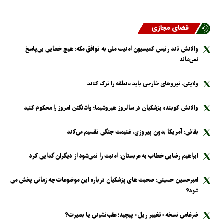
فضای مجازی
واکنش تند رئیس کمیسیون امنیت ملی به توافق مکه: هیچ خطایی بی‌پاسخ
نمی‌ماند
ولایتی: نیرو‌های خارجی باید منطقه را ترک کنند
واکنش کوبنده پزشکیان در سالروز هیروشیما؛ واشنگتن امروز را محکوم کنید
بقائی: آمریکا بدون پیروزی، غنیمت جنگی تقسیم می‌کند
ابراهیم رضایی خطاب به عربستان: امنیت را نمی‌شود از دیگران گدایی کرد
امیرحسین حسینی: صحبت های پزشکیان درباره این موضوعات چه زمانی پخش می
شود؟
ضرغامی نسخه «تغییر ریل» پیچید؛ عقب‌نشینی یا بصیرت؟