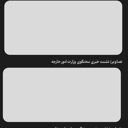
تصاویر| نشست خبری سخنگوی وزارت امور خارجه