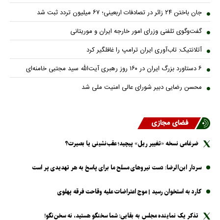
جان باختن ۲۴ زائر در تصادفات اربعینی؛ ۶۷ میلیون تردد ثبت شد
گفت‌وگوی تلفنی وزرای امور خارجه ایران و موریتانی
آتلانتیک: تاب‌آوری ایران ترامپ را غافلگیر کرد
۶ دستاورد بزرگ ایران در ۱۶۰ روز رهبری آیت‌الله سید مجتبی خامنه‌ای
محسن رضایی دبیر شورای عالی امنیت ملی شد
فضای مجازی
ضرغامی نسخه «تغییر ریل» پیچید؛ عقب‌نشینی یا بصیرت؟
سردار ابن‌الرضا: دست نیرو‌های مسلح ما برای پاسخ به هر تهدیدی پر است
کارد به استخوان رسید | موج اعتراضات علیه وقاحت فرقه پهلوی
تذکر یک نماینده مجلس به بقایی: شما سخنگو هستید، نه سخن‌نگو!