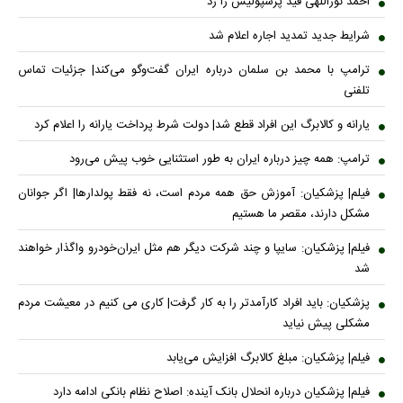
احمد نوراللهی قید پرسپولیس را زد
شرایط جدید تمدید اجاره اعلام شد
ترامپ با محمد بن سلمان درباره ایران گفت‌وگو می‌کند| جزئیات تماس
تلفنی
یارانه و کالابرگ این افراد قطع شد| دولت شرط پرداخت یارانه را اعلام کرد
ترامپ: همه چیز درباره ایران به طور استثنایی خوب پیش می‌رود
فیلم| پزشکیان: آموزش حق همه مردم است، نه فقط پولدارها| اگر جوانان
مشکل دارند، مقصر ما هستیم
فیلم| پزشکیان: سایپا و چند شرکت دیگر هم مثل ایران‌خودرو واگذار خواهند
شد
پزشکیان: باید افراد کارآمدتر را به کار گرفت| کاری می کنیم در معیشت مردم
مشکلی پیش نیاید
فیلم| پزشکیان: مبلغ کالابرگ افزایش می‌یابد
فیلم| پزشکیان درباره انحلال بانک آینده: اصلاح نظام بانکی ادامه دارد