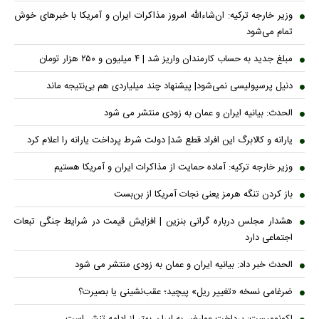
وزیر خارجه ترکیه: ان‌شاءالله امروز مذاکرات ایران و آمریکا با خبرهای خوش
تمام می‌شود
مبلغ جدید به حساب کارمندان واریز شد | ۴ میلیون و ۲۵۰ هزار تومان
دنیل پرسپولیسی نمی‌شود| پیشنهاد چند میلیاردی هم بی‌نتیجه ماند
الحدث: بیانیه ایران و عمان به زودی منتشر می شود
یارانه و کالابرگ این افراد قطع شد| دولت شرط پرداخت یارانه را اعلام کرد
وزیر خارجه ترکیه: آماده حمایت از مذاکرات ایران و آمریکا هستیم
باز کردن تنگه هرمز یعنی نجات آمریکا از بن‌بست
هشدار مجلس درباره گرانی بنزین | افزایش قیمت در شرایط جنگی تبعات
اجتماعی دارد
الحدث خبر داد: بیانیه ایران و عمان به زودی منتشر می شود
ضرغامی نسخه «تغییر ریل» پیچید؛ عقب‌نشینی یا بصیرت؟
اکونومیست: پرداخت عوارض به ایران بهتر از ادامه تنش است