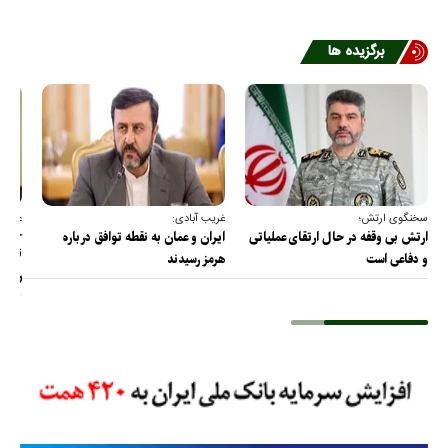
برگزیده ها
سخنگوی ارتش؛
غریب آبادی:
عضو ک
خارج
ارتش بی وقفه در حال ارتقای عملیاتی
ایران و عمان به نقطه توافق درباره
ترامپ
و دفاعی است
هرمز رسیدند
را پس