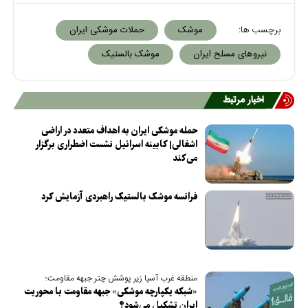
برچسب ها:
موشک
حملات موشکی ایران
نیرو‌های مسلح ایران
موشک بالستیک
اخبار مرتبط
حمله موشکی ایران به اهداف متعدد در اراضی
اشغالی| کابینه اسرائیل نشست اضطراری برگزار
می‌کند
فرانسه موشک بالستیک راهبردی آزمایش کرد
منطقه غرب آسیا زیر پوشش چتر جبهه مقاومت؛
«شبکه یکپارچه موشکی» جبهه مقاومت با محوریت
ایران تشکیل می‌شود؟