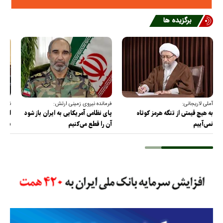
برگزیده ها
آملی لاریجانی:
فرمانده نیروی زمینی ارتش:
نقدعل
به هیچ قیمتی از تنگه هرمز کوتاه
پای نظامی آمریکایی به ایران باز شود
از مذ
نمی‌آییم
آن را قطع می‌کنیم
برس!