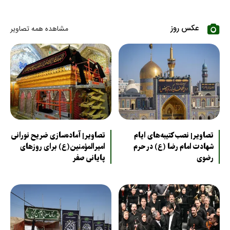
عکس روز
مشاهده همه تصاویر
تصاویر| نصب کتیبه‌های ایام
تصاویر| آماده‌سازی ضریح نورانی
شهادت امام رضا (ع) در حرم
امیرالمؤمنین(ع) برای روزهای
رضوی
پایانی صفر