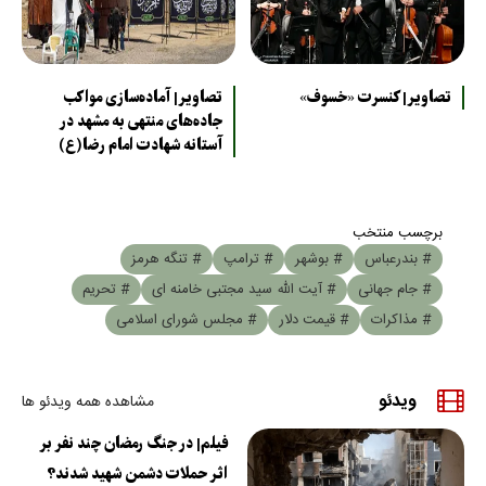
تصاویر| کنسرت «خسوف»
تصاویر| آماده‌سازی مواکب
جاده‌های منتهی به مشهد در
آستانه شهادت امام رضا(ع)
برچسب منتخب
# بندرعباس
# بوشهر
# ترامپ
# تنگه هرمز
# جام جهانی
# آیت الله سید مجتبی خامنه ای
# تحریم
# مذاکرات
# قیمت دلار
# مجلس شورای اسلامی
ویدئو
مشاهده همه ویدئو ها
فیلم| در جنگ رمضان چند نفر بر
اثر حملات دشمن شهید شدند؟