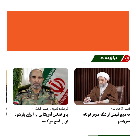
برگزیده ها
آملی لاریجانی:
فرمانده نیروی زمینی ارتش:
نقدعل
به هیچ قیمتی از تنگه هرمز کوتاه
پای نظامی آمریکایی به ایران باز شود
از مذ
نمی‌آییم
آن را قطع می‌کنیم
برس!