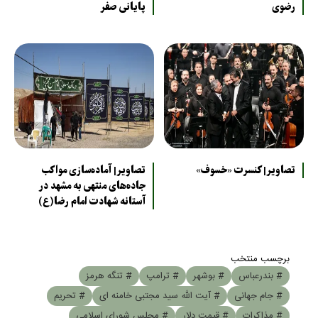
رضوی
پایانی صفر
تصاویر| کنسرت «خسوف»
تصاویر| آماده‌سازی مواکب
جاده‌های منتهی به مشهد در
آستانه شهادت امام رضا(ع)
برچسب منتخب
# بندرعباس
# بوشهر
# ترامپ
# تنگه هرمز
# جام جهانی
# آیت الله سید مجتبی خامنه ای
# تحریم
# مذاکرات
# قیمت دلار
# مجلس شورای اسلامی