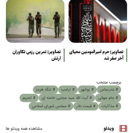
تصاویر| حرم امیرالمومنین محیای
تصاویر| تمرین رزمی تکاوران
آخر صفر شد
ارتش
برچسب منتخب
# بندرعباس
# بوشهر
# ترامپ
# تنگه هرمز
# جام جهانی
# آیت الله سید مجتبی خامنه ای
# تحریم
# مذاکرات
# قیمت دلار
# مجلس شورای اسلامی
ویدئو
مشاهده همه ویدئو ها