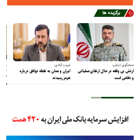
برگزیده ها
سخنگوی ارتش؛
غریب آبادی:
عضو ک
خارج
ارتش بی وقفه در حال ارتقای عملیاتی
ایران و عمان به نقطه توافق درباره
ترامپ
و دفاعی است
هرمز رسیدند
را پس