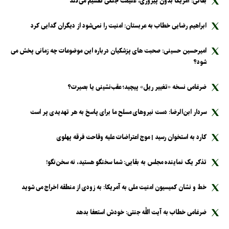
بقائی: آمریکا بدون پیروزی، غنیمت جنگی تقسیم می‌کند
ابراهیم رضایی خطاب به عربستان: امنیت را نمی‌شود از دیگران گدایی کرد
امیرحسین حسینی: صحبت های پزشکیان درباره این موضوعات چه زمانی پخش می
شود؟
ضرغامی نسخه «تغییر ریل» پیچید؛ عقب‌نشینی یا بصیرت؟
سردار ابن‌الرضا: دست نیرو‌های مسلح ما برای پاسخ به هر تهدیدی پر است
کارد به استخوان رسید | موج اعتراضات علیه وقاحت فرقه پهلوی
تذکر یک نماینده مجلس به بقایی: شما سخنگو هستید، نه سخن‌نگو!
خط و نشان کمیسیون امنیت ملی به آمریکا: به زودی از منطقه اخراج می شوید
ضرغامی خطاب به آیت الله جنتی: خودش استعفا بدهد