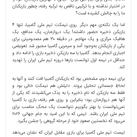
در اختیار نداشته و با ترکیبی ناقص به ترکیه رفته، چطور بازیکنان
ما را به چالش کشیده است؟
اما یک نکته‌ی مهم دیگر. روی نیمکت تیم ملی گامبیا، تنها ۴
بازیکن ذخیره حضور داشتند! یک دروازه‌بان، یک مدافع، یک
هافبک مرکزی و یک مهاجم. در دقیقه ۳۰ هم مصدومیتی برای
یکی از بازیکنان به‌وجود آمد و سرمربی گامبیا مجبور شد تعویضی
اجباری انجام بدهد. گامبیا با سه بازیکنِ ذخیره بازی را ادامه داد و
حداقل در نیمه اول توانست بار‌ها دروزه تیم ملی ایران را تهدید
کند.
برای نیمه دوم، مشخص بود که بازیکنان گامبیا افت کنند و آنها به
لحاظِ جسمانی تحلیل بروند. دلیلش هم نیمکتِ خالی بود و
فقط سه بازیکن که نامِ ذخیره را به یدک می‌کشیدند که یکی از
آنها هم دروازه‌بان بود؛ بنابراین و روی هم رفته، بازی با گامبیا
نمی‌توانست یا بهتر بگوییم نتوانست یک محکِ مناسب برای
تیم ملی ایران باشد. تیمی که با این امید به جام جهانی ۲۰۲۶
می‌رود که نخستین صعودِ خود از مرحله گروهی را جشن بگیرد.
لیست تیم ملی گامبیا برای بازی مقابل ایران که نشان می‌دهد