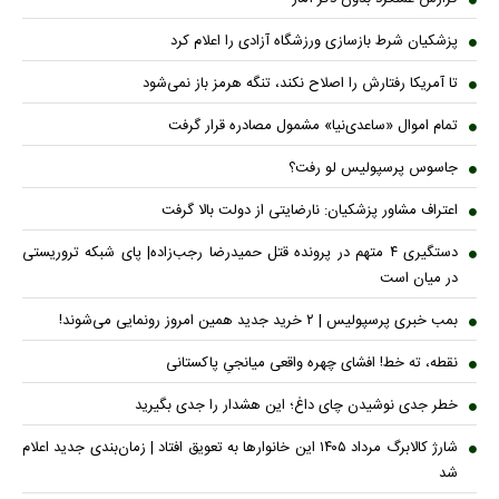
پزشکیان شرط بازسازی ورزشگاه آزادی را اعلام کرد
تا آمریکا رفتارش را اصلاح نکند، تنگه هرمز باز نمی‌شود
تمام اموال «ساعدی‌نیا» مشمول مصادره قرار گرفت
جاسوس پرسپولیس لو رفت؟
اعتراف مشاور پزشکیان: نارضایتی از دولت بالا گرفت
دستگیری ۴ متهم در پرونده قتل حمیدرضا رجب‌زاده| پای شبکه تروریستی
در میان است
بمب خبری پرسپولیس | ۲ خرید جدید همین امروز رونمایی می‌شوند!
نقطه، ته خط! افشای چهره واقعی میانجیِ پاکستانی
خطر جدی نوشیدن چای داغ؛ این هشدار را جدی بگیرید
شارژ کالابرگ مرداد ۱۴۰۵ این خانوار‌ها به تعویق افتاد | زمان‌بندی جدید اعلام
شد