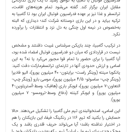
فدراسیون فوتبال با گامبیا به توافق رسید تا یک بازی تدارکاتی
مقابل ایران برگزار کند. گفته می‌شود تمام هزینه‌های اقامت،
ترانسفر و غذا نیز بر عهده فدراسیون فوتبال ایران بود تا گامبیا به
ترکیه بیاید و در این بازی دوستانه شرکت کند؛ دیداری که البته
به‌خصوص در نیمه اول چنگی به دل نزد و انتظارات را برآورده
نکرد.
در ترکیب گامبیا، چند بازیکن سرشناس غیبت داشتند و مشخص
نیست در قراردادی که میان دو فدراسیون فوتبال امضاء شده بود،
آیا گامبیا را برای حضور با تمام قوا مجبور می‌کرد یا نه؟ به این
اسامی و ارزش حدودی آنها در تارنمای ترانسفرمارکت دقت کنید:
یانکوبا مینته (وینگر راست- برایتون- ۴۰ میلیون یورو)، الیو فادیرا
(وینگر چپ- ساسولو- ۴/۵ میلیون یورو)، موسی بارو (وینگر چپ-
التعاون-۷ میلیون یورو)، ابوبکر باری (هافبک وسط-آستریاوین-۴
میلیون یورو) و ابوبکر کینته (دفاع وسط-ترومسو- ۷ میلیون
یورو).
این اسامی، استخوانبندی تیم ملی گامبیا را تشکیل می‌دهند. حالا
حسابش را بکنید که تیمِ ۱۱۶ در رنکینگ فیفا، این بازیکنان را هم
در اختیار نداشته باشد؛ آیا می‌تواند حریف قلدری باشد و یک
محکِ جدی برای تیم ملی ایران؟ تیمی که بهترین بازیکنان خود را