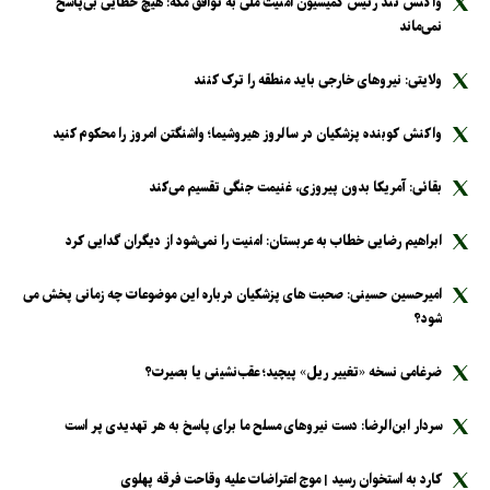
واکنش تند رئیس کمیسیون امنیت ملی به توافق مکه: هیچ خطایی بی‌پاسخ
نمی‌ماند
ولایتی: نیرو‌های خارجی باید منطقه را ترک کنند
واکنش کوبنده پزشکیان در سالروز هیروشیما؛ واشنگتن امروز را محکوم کنید
بقائی: آمریکا بدون پیروزی، غنیمت جنگی تقسیم می‌کند
ابراهیم رضایی خطاب به عربستان: امنیت را نمی‌شود از دیگران گدایی کرد
امیرحسین حسینی: صحبت های پزشکیان درباره این موضوعات چه زمانی پخش می
شود؟
ضرغامی نسخه «تغییر ریل» پیچید؛ عقب‌نشینی یا بصیرت؟
سردار ابن‌الرضا: دست نیرو‌های مسلح ما برای پاسخ به هر تهدیدی پر است
کارد به استخوان رسید | موج اعتراضات علیه وقاحت فرقه پهلوی