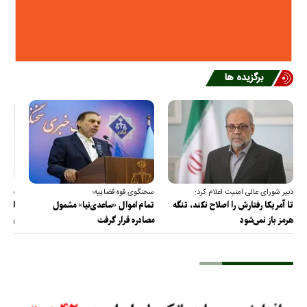
برگزیده ها
دبیر شورای عالی امنیت اعلام کرد:
سخنگوی قوه قضاییه؛
سخنگ
تا آمریکا رفتارش را اصلاح نکند، تنگه
تمام اموال «ساعدی‌نیا» مشمول
ارتش 
هرمز باز نمی‌شود
مصادره قرار گرفت
و دف