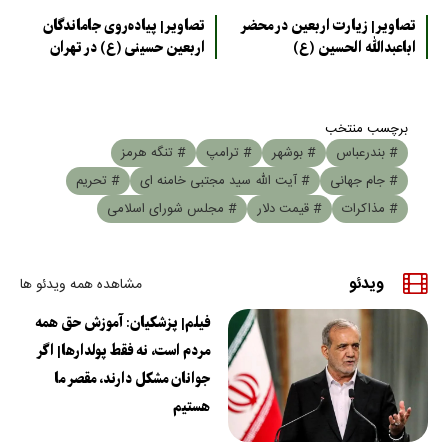
تصاویر| زیارت اربعین در محضر
تصاویر| پیاده‌روی جاماندگان
اباعبدالله الحسین (ع)
اربعین حسینی (ع) در تهران
برچسب منتخب
# بندرعباس
# بوشهر
# ترامپ
# تنگه هرمز
# جام جهانی
# آیت الله سید مجتبی خامنه ای
# تحریم
# مذاکرات
# قیمت دلار
# مجلس شورای اسلامی
ویدئو
مشاهده همه ویدئو ها
فیلم| پزشکیان: آموزش حق همه
مردم است، نه فقط پولدارها| اگر
جوانان مشکل دارند، مقصر ما
هستیم