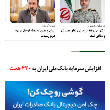
سخنگوی ارتش؛
غریب آبادی:
عضو ک
خارج
ارتش بی وقفه در حال ارتقای عملیاتی
ایران و عمان به نقطه توافق درباره
ترامپ
و دفاعی است
هرمز رسیدند
را پس