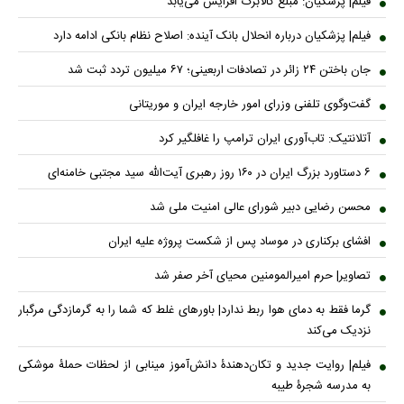
فیلم| پزشکیان: مبلغ کالابرگ افزایش می‌یابد
فیلم| پزشکیان درباره انحلال بانک آینده: اصلاح نظام بانکی ادامه دارد
جان باختن ۲۴ زائر در تصادفات اربعینی؛ ۶۷ میلیون تردد ثبت شد
گفت‌وگوی تلفنی وزرای امور خارجه ایران و موریتانی
آتلانتیک: تاب‌آوری ایران ترامپ را غافلگیر کرد
۶ دستاورد بزرگ ایران در ۱۶۰ روز رهبری آیت‌الله سید مجتبی خامنه‌ای
محسن رضایی دبیر شورای عالی امنیت ملی شد
افشای برکناری در موساد پس از شکست پروژه علیه ایران
تصاویر| حرم امیرالمومنین محیای آخر صفر شد
گرما فقط به دمای هوا ربط ندارد| باورهای غلط که شما را به گرمازدگی مرگبار
نزدیک می‌کند
فیلم| روایت جدید و تکان‌دهندۀ دانش‌آموز مینابی از لحظات حملۀ موشکی
به مدرسه شجرۀ طیبه