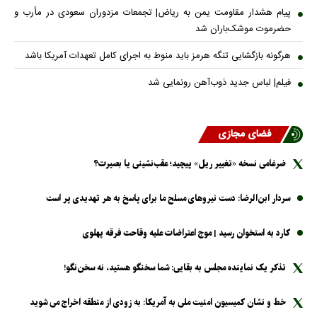
پیام هشدار مقاومت یمن به ریاض| تجمعات مزدوران سعودی در مأرب و
حضرموت موشک‌باران شد
هرگونه بازگشایی تنگه هرمز باید منوط به اجرای کامل تعهدات آمریکا باشد
فیلم| لباس جدید ذوب‌آهن رونمایی شد
فضای مجازی
ضرغامی نسخه «تغییر ریل» پیچید؛ عقب‌نشینی یا بصیرت؟
سردار ابن‌الرضا: دست نیرو‌های مسلح ما برای پاسخ به هر تهدیدی پر است
کارد به استخوان رسید | موج اعتراضات علیه وقاحت فرقه پهلوی
تذکر یک نماینده مجلس به بقایی: شما سخنگو هستید، نه سخن‌نگو!
خط و نشان کمیسیون امنیت ملی به آمریکا: به زودی از منطقه اخراج می شوید